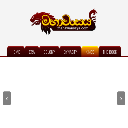
HOME
ERA
COLONY
DYNASTY
KINGS
THE BOOK
‹
›