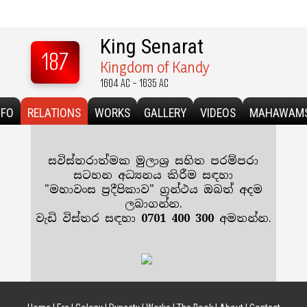
King Senarat
187
Kingdom of Kandy
1604 AC - 1635 AC
NFO
RELATIONS
WORKS
GALLERY
VIDEOS
MAHAWAM
සවිස්තරාත්මක මුලාශ්‍ර සහිත පරම්පරා
සටහන අධ්‍යනය කිරීම සඳහා
"
මහාවංස ප්‍රදීපිකාව
" ග්‍රන්ථය ඔබත් අදම
ලබාගන්න.
වැඩි විස්තර සඳහා
0701 400 300
අමතන්න.