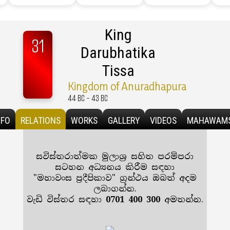
King
31
Darubhatika
Tissa
Kingdom of Anuradhapura
44 BC - 43 BC
NFO
RELATIONS
WORKS
GALLERY
VIDEOS
MAHAWAM
සවිස්තරාත්මක මුලාශ්‍ර සහිත පරම්පරා
සටහන අධ්‍යනය කිරීම සඳහා
"
මහාවංස ප්‍රදීපිකාව
" ග්‍රන්ථය ඔබත් අදම
ලබාගන්න.
වැඩි විස්තර සඳහා
0701 400 300
අමතන්න.