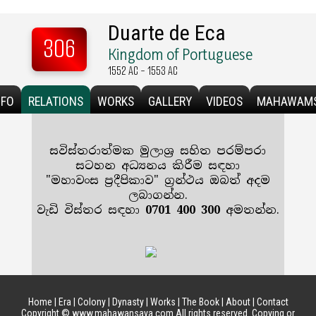
Duarte de Eca
306
Kingdom of Portuguese
1552 AC - 1553 AC
NFO
RELATIONS
WORKS
GALLERY
VIDEOS
MAHAWAM
සවිස්තරාත්මක මුලාශ්‍ර සහිත පරම්පරා
සටහන අධ්‍යනය කිරීම සඳහා
"
මහාවංස ප්‍රදීපිකාව
" ග්‍රන්ථය ඔබත් අදම
ලබාගන්න.
වැඩි විස්තර සඳහා
0701 400 300
අමතන්න.
Home
|
Era
|
Colony
|
Dynasty
|
Works
|
The Book
|
About
|
Contact
Copyright © www.mahawansaya.com All rights reserved. Copying or