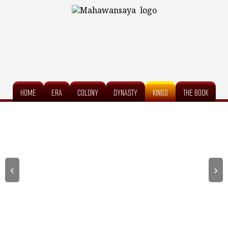
HOME
ERA
COLONY
DYNASTY
KINGS
THE BOOK
‹
›