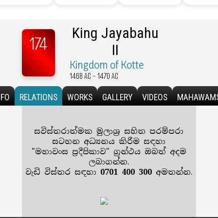
King Jayabahu
174
II
Kingdom of Kotte
1468 AC - 1470 AC
NFO
RELATIONS
WORKS
GALLERY
VIDEOS
MAHAWAM
සවිස්තරාත්මක මුලාශ්‍ර සහිත පරම්පරා
සටහන අධ්‍යනය කිරීම සඳහා
"
මහාවංස ප්‍රදීපිකාව
" ග්‍රන්ථය ඔබත් අදම
ලබාගන්න.
වැඩි විස්තර සඳහා
0701 400 300
අමතන්න.