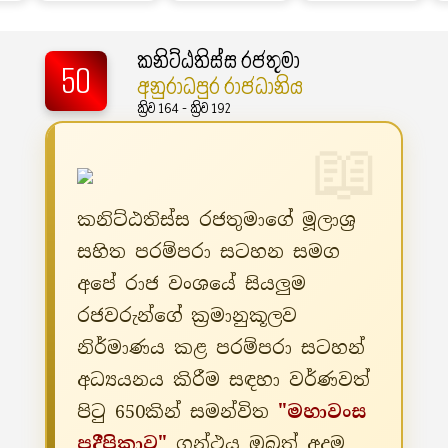
කනිට්ඨතිස්ස රජතුමා
50
අනුරාධපුර රාජධානිය
ක්‍රිව 164 - ක්‍රිව 192
කනිට්ඨතිස්ස රජතුමාගේ මූලාශ්‍ර
සහිත පරම්පරා සටහන සමග
අපේ රාජ වංශයේ සියලුම
රජවරුන්ගේ ක්‍රමානුකූලව
නිර්මාණය කළ පරම්පරා සටහන්
අධ්‍යයනය කිරීම සඳහා වර්ණවත්
පිටු 650කින් සමන්විත
"මහාවංස
ප්‍රදීපිකාව"
ග්‍රන්ථය ඔබත් අදම