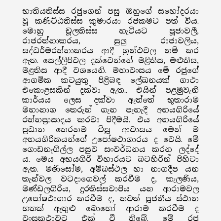
භාතියතිස්ස රජුගෙන් පසු ඔහුගේ සහෝදරයා
වූ කණිට්ඨතිස්ස කුමාරයා රජකමට පත් විය.
මොහු චූලතිස්ස හැටියට පූජාවලී,
රාජරත්නාකරය, සුලු රාජාවලිය,
සද්ධර්මරත්නාකරය ආදී ග්‍රන්ථවල නම් කර
ඇත. සෙල්ලිපිවල දක්වෙන්නේ මළිතිස, මළුතිස,
මළතිස ආදී වශයෙනි. මහාවංසය මේ රජුගේ
ආගමික කටයුතු පිළිබඳ ලේඛනයක් ගාථා
එකොළසකින් දක්වා ඇත.. එයින් පළමුවැනි
කාර්යය ලෙස දක්වා ඇත්තේ භූතාරාම
මහානාග තෙරුන් ගැන පැහැදී අභයගිරියේ
රත්නප්‍රාසාදය කරවා පිදීමයි. එය අභයගිරියේ
ප්‍රධාන තෙරනම විසූ ආවාසය මෙන් ම
අභයගිරිකයන්ගේ උපෝෂථාගාරය ද වෙයි. මේ
ගොඩනැගිල්ල පසුව සංවර්ධනය කරන ලද්දේ
ය. මෙය අභයගිරි විහාරයට බටහිරින් පිහිටා
ඇත. මණිසෝම, අම්බස්ථල හා නාගදීප යන
තැන්වල වටදාගෙවල් කරවීම ද, කැලණිය,
මණ්ඩලගිරිය, දුරතිස්සවාපිය යන ආරාමවල
උපෝෂථාගාර කරවීම ද, තවත් පූජනීය ස්ථාන
හතක් ඇතුළු බොහෝ ආරාම කරවීම ද
වංසකථාවට එක් වී තිබේ. මේ රජු