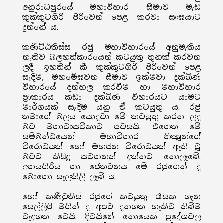
අනුරාධපුරයේ මහාවිහාර සීමාව මැඩ
කුක්කුටගිරි පිරිවෙන් පෙළ කරවා සංඝයාට
දුන්නේ ය.
කණිට්ඨතිස්ස රජු මහාවිහාරයේ අනුමැතිය
නැතිව බලහත්කාරයෙන් කටයුතු තුනක් කරවන
ලදී. ඉහතින් කී කුක්කුටගිරි පිරිවෙන් පෙළ
සෑදිම, මහමේඝවන සීමාව ඉක්මවා දක්ඛිණ
විහාරයේ දන්හල කරවීම හා මහාවිහාර
ප්‍රාකාරය කඩා දක්ඛිණ විහාරයට යාමට
මාර්ගයක් සෑදිම යනු ඒ කටයුතු ය. රජු
තමාගේ බලය යොදවා මේ කටයුතු කරන ලද
බව මහාවංසටීකාව පවසයි. එහෙත් මේ
සම්බන්ධයෙන් මහාවිහාර භික්‍ෂූන්ගේ
විරෝධයක් හෝ මහජන විරෝධයක් ඇති වූ
බවට කිසිදු සටහනක් දක්නට නොලැබේ.
අභයගිරිය හා ජේතවනය මේ රජුගෙන් ද
බොහෝ සැලකිලි ලැබී ය.
හෝ කණිටුතිස් රජුගේ කටයුතු රැසක් ගැන
සෙල්ලිපි මගින් ද අපට දනගත හැකිව තිබීම
වැදගත් වෙයි. දිවයිනේ නොයෙක් ප්‍රදේශවල