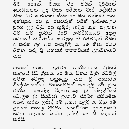
බව පෙනේ. වසභ රජු විසින් දිවයිනේ
ගොඩනගන ලද මහා පරිමාන වාරි පද්ධතිය
නිසා රට ක්‍රමයෙන් ස්වයංපෝෂිත වන්නට ඇත.
ඉන්පසුව රජ වූ රජවරුන් විසින් ආරාමවලට
පුදන ලද වැව් හා කුඹුරු ආදිය ගැන සලකන
විට තව දුරටත් රටේ සංවර්ධනයට අදාළ
බොහෝ වාරිමාර්ග කටයුතු ඒ රජවරුන් විසින්
ද කරන ලද බව පැහැදිලි ය. මේ නිසා රටට
බතින් සරු වූ යහපත් තත්ත්වයක් උදාවන්නට
ඇත.
අනෙක් අතට පළමුවන භාතිකාභය රජුගේ
කාලයේ සිට ග්‍රීකය, රෝමය, චීනය වැනි රටවල්
සමඟ වෙළඳ ගනුදෙනු ඇති වූ ආකාරය
විදේශිකයන්ගේ වාර්තාවලින් පැහැදිලි වේ. ග්‍රීක
ජාතික භූගෝල විද්‍යාඥයකු වූ ක්ලෝදියස්
ටොලමි (2 සියවස) ලංකාව පිළිබඳ සිතියමක්
සකස් කරන ලද්දේ මේ යුගය තුළදී ය. ඔහු මේ
යුගයේ සිංහල දිවයින කොට්ඨාස දහතුනකට
බෙදා පාලනය කරන ලද්දේ යැ යි සඳහන්
කරයි.