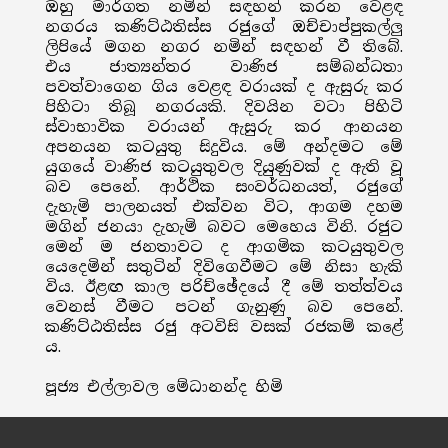
ඔහු මාර්ගත නමින් සඳහන් කරන වෙළඳ
නගරය කණිට්ඨතිස්ස රජුගේ ඔච්චාප්පුකල්ලු
ලිපියේ මගන නගර නමින් සඳහන් වී තිබේ.
එය ජාත්‍යන්තර වාණිජ සම්බන්ධතා
පවත්වාගෙන ගිය වෙළඳ වරායක් ද ඇසුරු කර
පිහිටා තිබූ නගරයකි. දිවයින වටා පිහිටි
ස්වාභාවික වරායන් ඇසුරු කර ආනයන
අපනයන කටයුතු සිදුවිය. මේ අන්දමට මේ
යුගයේ වාණිජ කටයුතුවල දියුණුවක් ද ඇති වූ
බව පෙනේ. ආර්ථික සංවර්ධනයත්, රජුගේ
දැහැමි පාලනයත් එක්වන විට, ආගම දහම
මගින් ජනයා දැහැමි බවට මෙහෙය විනි. රජුට
මෙන් ම ජනතාවට ද ආගමික කටයුතුවල
යෙදෙමින් සතුටින් දිවිගෙවීමට මේ නිසා හැකි
විය. ඊළඟ කාල පරිච්ඡේදයේ දී මේ තත්ත්වය
වෙනස් වීමට පටන් ගැනුණු බව පෙනේ.
කණිට්ඨතිස්ස රජු අටවිසි වසක් රජකම් කළේ
ය.
පූජ්‍ය එල්ලාවල මේධානන්ද හිමි