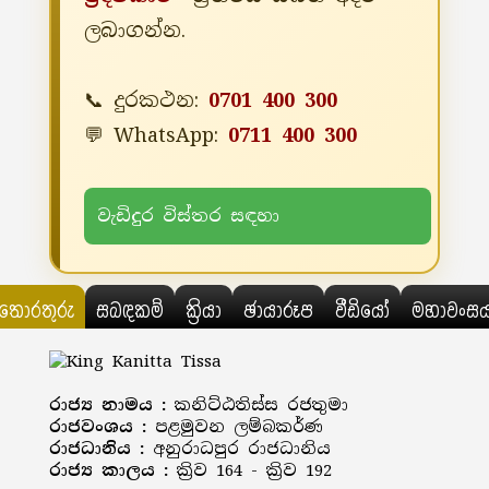
ලබාගන්න.
📞 දුරකථන:
0701 400 300
💬 WhatsApp:
0711 400 300
වැඩිදුර විස්තර සඳහා
තොරතුරු
සබඳකම්
ක්‍රියා
ඡායාරූප
වීඩියෝ
මහාවංස
රාජ්‍ය නාමය :
කනිට්ඨතිස්ස රජතුමා
රාජවංශය :
පළමුවන ලම්බකර්ණ
රාජධානිය :
අනුරාධපුර රාජධානිය
රාජ්‍ය කාලය :
ක්‍රිව 164 - ක්‍රිව 192