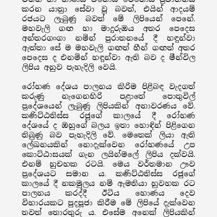
කරන යාත්‍රා සේවා වූ බවත්, එයින් ආදයම්
රජයට ලැබුණු බවත් මේ ලිපියෙන් පෙනේ.
මහවැලි ගඟ හා මාදුරුඔය අතර පෙදෙස
අන්තරගංගා නමින් පුරාතනයේ දී හඳුන්වා
ඇත්තා සේ ම මහවැලි ගඟත් හීන් ගඟත් අතර
පෙදෙස ද එනමින් හඳුන්වා ඇති බව ද මීන්විල
ලිපිය අනුව පැහැදිලි වෙයි.
රෝහණ දේශය පාලනය කිරිම පිළිබඳ වැදගත්
කරුණු නැගෙනහිරි පළාතේ පොතුවිල්
ප්‍රදේශයෙන් ලැබුණු ලිපියකින් අනාවරණය වේ.
කණිට්ඨතිස්ස රජුගේ කාලයේ දී රෝහණ
දේශයේ ද ඔහුගේ බලය ඉතා හොඳින් පිළිගෙන
තිබුණු බව පැහැදිලි වේ. මෙතෙක් ලියා ඇති
ලේඛනයකින් නොදැක්වෙන රෝහණයේ උප
කොට්ඨාසයක් ගැන ලයින්මලේ ලිපිය දක්වයි.
එනම් හුචහක රටයි. මෙය වර්තමාන ඌව
ප්‍රදේශයට සමාන ය. කණිට්ඨතිස්ස රජුගේ
කාලයේ දී නකමුලය නම් ඇමතියා හුවහක රට
පාලනය කරද්දී ඊටිය හොණය දෙව
විහාරයකට පුදපූජා කිරීම මේ ලිපියේ දැක්වෙන
තවත් තොරතුරු ය. එසේම අනෙක් ලිපියකින්