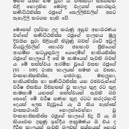
මිතබි රැජින නම් වූවා ය. වංසකථා කිසිවකින්
එළි නොදකින මෙබඳු වැදගත් තොරතුරු
කණිට්ඨතිස්ස රජුගේ සෙල්ලිපිවලින් අපට
පැහැදිලි කරගත හැකි වේ.
මෙතෙක් දක්වන ලද කරුණු අනුව අනාවරණය
වන්නේ කණිට්ඨතිස්ස රජුගේ පාලනය මුලු
දිවයින පුරා පිළිගැනී තිබුණු බවත් රටේ අවුල්
වියවුල්වලින් තොරව ජනතාව ප්‍රීතියෙන්
ආගමික කටයුතුවල යෙදෙමින් භාතියතිස්ස
රජුගේ කාලයේ දී සේ ම සාමයෙන් පැවති බවත්
ය. මේ තත්ත්වය ආරම්භ වූයේ වසභ රජුගේ
(65 - 109) රාජ්‍ය කාලයත් සමඟ ය. වසභ,
වංකනාසිකතිස්ස, ගජබාහු, මහලුනා,
භාතියතිස්ස හා කණිට්ඨතිස්ස යන රජවරුන්ගේ
වර්ෂ එකසිය විසිහතක් වූ කාලය තුළ රට තුළ
සාමකාමී යහපත් තත්ත්වයක් පැවති බව
පෙනේ. මේ වර්ෂ ගණන තුළ රටට කරදරකාරි
දෙයක් ලෙස සිදුවූයේ යැ යි කිය හැක්කේ
වංසකථාවේ නොදක්වෙන්නා වූ
වංකනාසිකතිස්ස රජුගේ කාලයේ සිදු වී යැ යි
කියවෙන දකුණු ඉන්දීය ආක්‍රමණය යි. එය ද
දීර්ඝ කාලයක් පැවති බලවත් ප්‍රශ්නයක් නොවූ