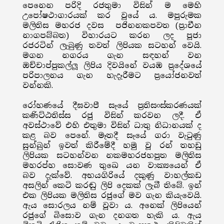
පෙනෙන පරිදි රජතුමා විසින් ම මෙහි
උපෝෂථාගාරයක් කර වූයේ ය. මපුරුමක
මලිතිස මහරජ දවස පජිනනකපවත (ප්‍රාචීන
නාගපබ්බත) විහාරයට කරන ලද පූජා
රජරටින් ලැබුණු තවත් ලිපියක සටහන් වෙයි.
මගන නගරය ගැන සඳහන් වන
ඔච්චාප්පුකල්ලූ ලිපිය දිවයිනේ වයඹ ප්‍රදේශයේ
පරිපාලනය ගැන හැදෑරීමට ප්‍රයෝජනවත්
වන්නකි.
රෝහණයේ දීඝවාපී සෑයේ ප්‍රතිසංස්කරණයක්
කණිට්ඨතිස්ස රජු විසින් කරවන ලදී. ඒ
අවස්ථාවේ එහි එතුමා විසින් ධාතු නිධානයක් ද
කළ බව පෙනේ. මෑතදී සෑයේ ගරා වැටුණු
සුන්බුන් ඉවත් කිරීමේදී හමු වූ රන් තහඩු
ලිපියක සටහන්වන නකමහරජහපුත මලිතිස
මහරප්හ සොවණ තුඛෙ යන වාක්‍යයෙන් ඒ
බව දැක්වේ. අභයගිරියේ දකුණු වාහල්කඩ
අසලින් කෙටි කරඬු ලිපි දෙකක් ලැබී තිබේ. ඉන්
එක ලිපියක මලිතිස රජුගේ මව ගැන කියැවෙයි.
ඇය සොරලය නම් වූවා ය. අනෙක් ලිපියෙන්
රජුගේ බිසොව ගැන දනගත හැකි ය. ඇය