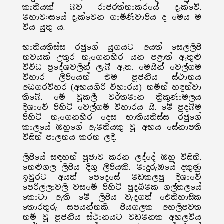
කෘතියක් බව රාජරත්නාකරයේ දැක්වේ.
මහාවංසයේ දැක්වෙන ගාමිණිවාපිය ද මෙය ම
විය යුතු ය.
භාතියතිස්ස රජුගේ යුගයට අයත් සෙල්ලිපි
නවයක් උතුර නැගෙනහිර යන පළාත් ඇතුළු
විවිධ ප්‍රදේශවලින් ලැබී ඇත. මෙයින් වෙල්ගම
විහාර ලිපියෙන් එම පූජනීය ස්ථානය
අඛගරව්හර (අභයගිරි විහාරය) නමින් හඳුන්වා
තිබේ. මේ වූකලී වර්තමාන ත්‍රිකුණාමලය
දිශාවේ පිහිටි වෙල්ගම් විහාරය යි. මේ පුදබිම
පිහිටි නැගෙනහිර දෙස භාතියතිස්ස රජුගේ
කාලයේ ඔහුගේ ඇමතියකු වූ අභය සේනාපති
විසින් පාලනය කරන ලදී.
ලිපියේ සඳහන් පූජාව කරන ලද්දේ ඔහු විසිනි.
නෙළුගල ලිපිය දිගු ලිපියකි. මාදුරුඔයේ දකුණු
ඉවුරට අයත් පෙදෙසේ මඩකලපු දිශාවේ
පෙරිල්ලාවලි වසමේ පිහිටි පුදබිමක ගල්තලයේ
කොටා ඇති මේ ලිපිය වැදගත් ඓතිහාසික
තොරතුරු සපයන්නකි. පියගලක අහලිපවත
නම් වූ පූජනීය ස්ථානයට වඩමනක අහලවිය