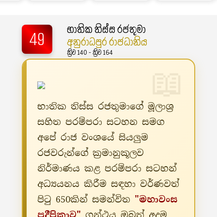
භාතික තිස්ස රජතුමා
49
අනුරාධපුර රාජධානිය
ක්‍රිව 140 - ක්‍රිව 164
භාතික තිස්ස රජතුමාගේ මූලාශ්‍ර
සහිත පරම්පරා සටහන සමග
අපේ රාජ වංශයේ සියලුම
රජවරුන්ගේ ක්‍රමානුකූලව
නිර්මාණය කළ පරම්පරා සටහන්
අධ්‍යයනය කිරීම සඳහා වර්ණවත්
පිටු 650කින් සමන්විත
"මහාවංස
ප්‍රදීපිකාව"
ග්‍රන්ථය ඔබත් අදම