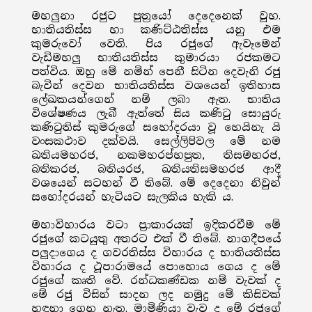
මහලුනා රජුට පුත්‍රයෝ දෙදෙනෙක් වූහ.
භාතියතිස්ස හා කණිට්ඨතිස්ස යනු එම
කුමරුවෝ වෙති. පිය රජුගේ ඇවෑමෙන්
වැඩිමහලු භාතියතිස්ස කුමාරයා රජකමට
පත්විය. ඔහු මේ නමින් පෙනී සිටින දෙවැනි රජු
බැවින් දෙවන භාතියතිස්ස වශයෙන් ඉතිහාස
ලේඛකයන්ගෙන් නම් ලබා ඇත. භාතිය
විශේෂණය ලැබී ඇත්තේ සිය කණිටු සොයුරු
කණිටුතිස් කුමරුගේ සහෝදරයා වූ හෙයිනැ යි
වංසකථාව දක්වයි. සෙල්ලිපිවල මේ නම
ඛතියමහරජ, නකමහරප්හපුත, තිසමහරජ,
බතිකරජ, බතියරජ, ඛතියතිසමහරජ ආදී
වශයෙන් සටහන් වී තිබේ. මේ දෙදෙනා නිවුන්
සහෝදරයන් හැටියට සැලකිය හැකි ය.
මහාවිහාරය වටා ප්‍රාකාරයක් ඉදිකරවීම මේ
රජුගේ කටයුතු අතරට එක් වී තිබේ. නාගදීපයේ
පලුදාගෙය ද ගවරතිස්ස විහාරය ද භාතියතිස්ස
විහාරය ද ථූපාරාමයේ පොහොය ගෙය ද මේ
රජුගේ කෘති වේ. රන්ධකණ්ඩක නම් වැවක් ද
මේ රජු විසින් සාදන ලද නමුදු මේ කිසිවක්
හඳුනා ගෙන නැත. මාමිණියා වැව ද මේ රජුගේ