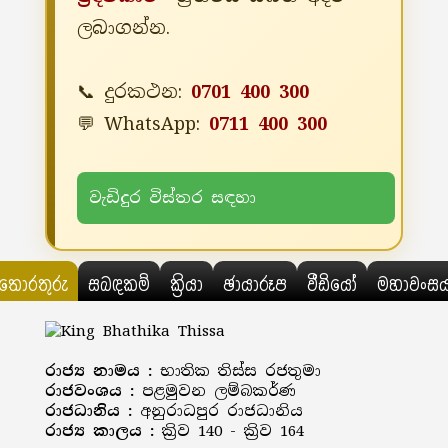
ලබාගන්න.
📞 දුරකථන:
0701 400 300
💬 WhatsApp:
0711 400 300
වැඩිදුර විස්තර සඳහා
තොරතුරු
සබඳකම්
ක්‍රියා
ඡායාරූප
වීඩියෝ
මහාවංස
රාජ්‍ය නාමය :
භාතික තිස්ස රජතුමා
රාජවංශය :
පළමුවන ලම්බකර්ණ
රාජධානිය :
අනුරාධපුර රාජධානිය
රාජ්‍ය කාලය :
ක්‍රිව 140 - ක්‍රිව 164