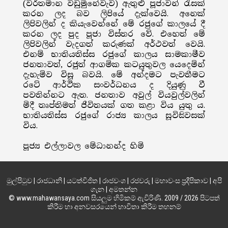
(වර්තමාන වඩුමුනේවැව) ඇතුළු පූජාවන් රැසක්
කරන ලද බව ලිපියේ දැක්වෙයි. අනෙක්
ලිපිවලින් ද කියැවෙන්නේ මේ රජුගේ කාලයේ දී
කරන ලද පුද පූජා විස්තර වේ. එහෙත් මේ
ලිපිවලින් වැදගත් කරුණක් අර්ථවත් වෙයි.
එනම් භාතියතිස්ස රජුගේ කාලය සාමකාමීව
ජනතාවත්, රජුත් ආගමික කටයුතුවල යෙදෙමින්
දැහැමිව විසූ බවයි. මේ අන්දමට පැවතීමට
රටේ ආර්ථික සංවර්ධනය ද දියුණු වී
පවතින්නට ඇත. ජනතාව අවුල් වියවුල්වලින්
මිදී තෘප්තිමත් ජීවිතයක් ගත කළා විය යුතු ය.
භාතියතිස්ස රජුගේ රාජ්‍ය කාලය සූවිසිවසක්
විය.
පූජ්‍ය එල්ලාවල මේධානන්ද හිමි
මුල්පිටුව
|
රාජධානි
|
යටත්විජිත
|
රාජවංශ
|
රජවරු
|
මහාවංස ප්‍රදීපිකාව
|
අපි
ගැන
|
අමතන්න
© www.mahawansaya.com සියලුම හිමිකම් ඇවිරිණි. 2009 / 2026 පිටපත්
කිරීම හා අනවසරයෙන් භාවිතා කිරීම තහනම්