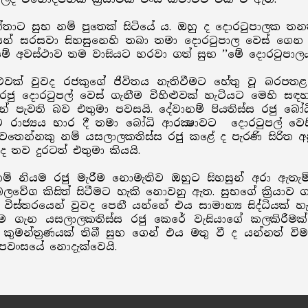
තාට සුභ නම් පුතෙක් සිටියේ ය. ඔහු ද දොරටුපාලක තනතු
න් සරසවා සිහසුනෙහි තබා තමා දොරටුපාල වෙස් ගෙන සිට
 මේ අවස්ථාව තම වාසියට හරවා ගත් සුභ ’’මේ දොරටුපාලයා 
ුවක් වුවද රජකුගේ ජීවිතය නැතිවීමට හේතු වූ බරපතළ ස
 රජු දොරටුපල් වෙස් ගැනීම විහිළුවක් හැටියට මෙහි ස
න් පැවති බව එතුමා පවසයි. දේවානම් පියතිස්ස රජු බෝ
 රාජ්‍යය භාර දී තමා බෝධි ආරක්‍ෂාවට දොරටුපල් වෙස
තෙන්නකු නම් යසලාලකතිස්ස රජු කළේ ද පැරණි සිරිත අන
ද තව දුරටත් එතුමා කියයි.
නම් නියම රජු මැරීම නොමැතිව ඔහුට සිහසුන් අරා ඇතැම
ලවේග කිසිත් සිටීමට හැකි නොවනු ඇත. සුභගේ ක්‍රියාව ග
ස්තරයෙන් වුවද පෙනී යන්නේ එය සාමාන්‍ය සිද්ධියක් හ
ම ගැන යසලාලකතිස්ස රජු කෙරේ වැසියාගේ කලකිරීමක්
 කුමන්ත්‍රණයක් තිබී සුභ ගෙන් එය මතු වී ද යන්නත් විම
ීපවංසයේ නොදැක්වෙයි.