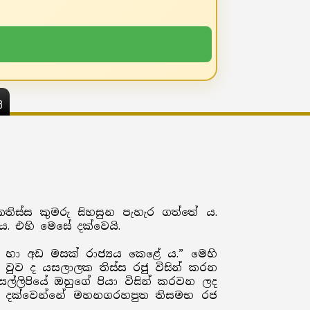
ය
කතිස්ස කුමරු සිහසුන පැහැර ගත්තේ ය.
. එහි මෙසේ දක්වෙයි.
් හා අඩ මසක් රාජ්‍යය කෙළේ ය.” මෙහි
ුව ද යසලාලක තිස්ස රජු විසින් කරන
ල්ලිපියේ ඔහුගේ පියා විසින් කරවන ලද
ැන දක්වෙන්නේ මහනගරහපුත තිසමභ රජ