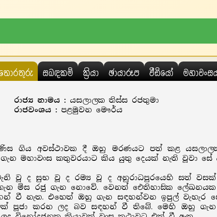
තොරතුරු
සබඳකම්
ක්‍රියා
ඡායාරූප
වීඩියෝ
මහාවංස
රාජ්‍ය නාමය :
යසලාලක තිස්ස රජතුමා
රාජවංශය :
පළමුවන මෞර්ය
රීඩා පිණිස ගිය අවස්ථාවක දී ඔහු මරණයට පත් කළ යසලාල
ැන මහාවංස කතුවරයාට කිය යුතු දෙයක් නැති වූවා සේ ය
ි වූ ද සුභ වූ ද රම්‍ය වූ ද අනුරාධපුරයෙහි සත් වසක
ගැන මිස රජු ගැන නොවේ. වෙනත් ඓතිහාසික ලේඛනයක ව
හන් වී නැත. එහෙත් ඔහු ගැන සඳහන්වන ඉපුල් වැහැර සෙ
ැවක් පූජා කරන ලද බව සඳහන් වී තිබේ. මෙහි ඔහු ග
 ලද විනෝදජනක ක්‍රියාවක් වංස කථාවට එක් වී ඇත.