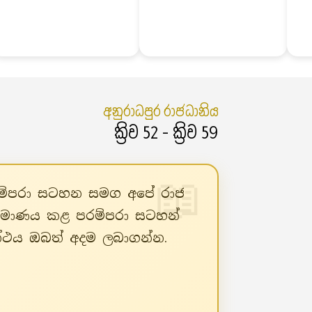
අනුරාධපුර රාජධානිය
ක්‍රිව 52 - ක්‍රිව 59
පරම්පරා සටහන සමග අපේ රාජ
ිර්මාණය කළ පරම්පරා සටහන්
රන්ථය ඔබත් අදම ලබාගන්න.