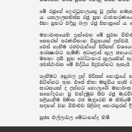
මේ රජුගේ දොරටුපාලයකු වූ දත්ත නමැත්
ය. යසලාලකතිස්ස රජු සුභ රාජාභරණයෙ
සිතා සුභට වදිනු බලා රජු සිනාසුනේ ය.
මහාවංසයෙහි දැක්වෙන මේ පුවත විහිළ
සෙනරත් පරණවිතාන විග්‍රහයක් දක්වයි.
වෙස් ගැනීම රජවරුන්ගේ සිරිතක් වශයෙ
ආරක්‍ෂාවට පැමිණි අටළොස් කුල ජනයාට
මහතා දකී. සුභ බෝධාහාර කුලයකින් පැව
අවස්ථාවක මේ සිද්ධිය සිදුවන්නට ඇතැයි 
ගැනීමට අනුබල දුන් පිරිසක් නොවූයේ 
සිටින්නට ඇත. එසේ නිසා මතුවිය හැකි බ
සාධකයක් ද දක්නට නොලැබේ. මහාවංස වි
සහෝදරයා වූ චන්දමුඛ සීව රජු මැරවී
පළිගැනීම පිණිස රජ මැඳුරෙහි ම කිසියම්
සඳහන් වන විහිළුව පිළිබඳ තොරතුරක් ද
පූජ්‍ය එල්ලාවල මේධානන්ද හිමි