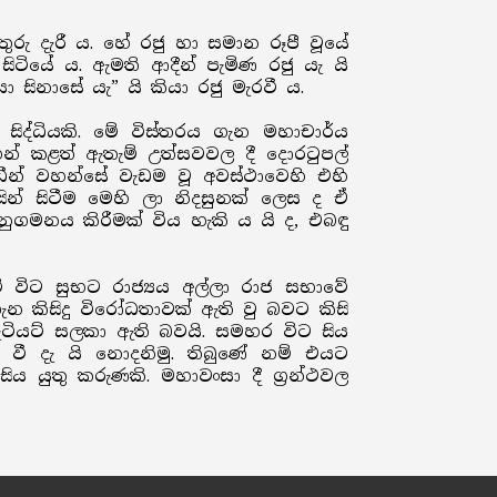
රු දැරී ය. හේ රජු හා සමාන රූපී වූයේ
ියේ ය. ඇමති ආදීන් පැමිණ රජු යැ යි
සිනාසේ යැ” යි කියා රජු මැරවී ය.
ිද්ධියකි. මේ විස්තරය ගැන මහාචාර්ය
ඳහන් කළත් ඇතැම් උත්සවවල දී දොරටුපල්
ධීන් වහන්සේ වැඩම වූ අවස්ථාවෙහි එහි
ින් සිටීම මෙහි ලා නිදසුනක් ලෙස ද ඒ
ුගමනය කිරීමක් විය හැකි ය යි ද, එබඳු
් විට සුභට රාජ්‍යය අල්ලා රාජ සභාවේ
ැන කිසිදු විරෝධතාවක් ඇති වු බවට කිසි
ැටියට් සලකා ඇති බවයි. සමහර විට සිය
 වී දැ යි නොදනිමු. තිබුණේ නම් එයට
සිය යුතු කරුණකි. මහාවංසා දී ග්‍රන්ථවල