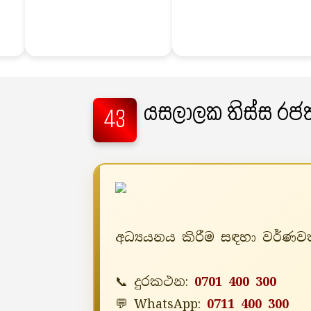
යසලාලක තිස්ස රජත
43
අධ්‍යයනය කිරීම සඳහා වර්ණවත
📞 දුරකථන:
0701 400 300
💬 WhatsApp:
0711 400 300