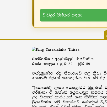
වැඩිදුර විස්තර සඳහා
රාජධානිය :
අනුරාධපුර රාජධානිය
රාජ්‍ය කාලය :
ක්‍රිව 52 - ක්‍රිව 59
චන්ද්‍රමුඛසීව රජු තිසාවැවේ ජල ක්‍
හෙතෙම රජුගේ සහෝදරයා විය. මේ රජු ග
''(හෙතෙම) ලංකා පොළොවට මුහුණක් වැන
වර්ණනා වී ඇත්තේ අනුරාධපුර නගරය 
ලද වැදගත් කාර්යයක් ගැන කිසිවක් සඳ
මුලවොසිය නම් විහාරයට කරාජියේ ව
වශයෙනි. එසේ වුවත් මොහු විසින් කරන