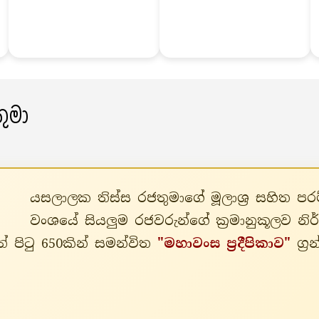
ුමා
යසලාලක තිස්ස රජතුමාගේ මූලාශ්‍ර සහිත 
වංශයේ සියලුම රජවරුන්ගේ ක්‍රමානුකූලව න
් පිටු 650කින් සමන්විත
"මහාවංස ප්‍රදීපිකාව"
ග්‍