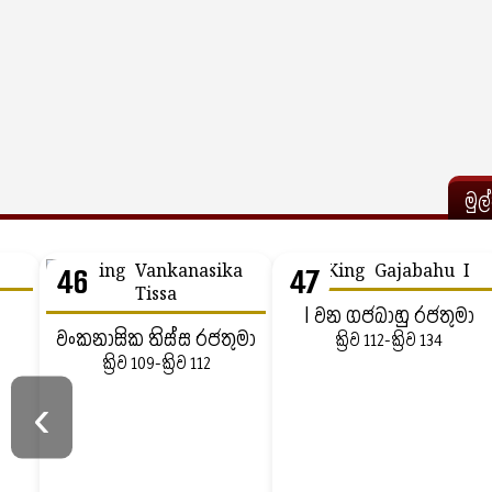
මුල
46
47
I වන ගජබාහු රජතුමා
වංකනාසික තිස්ස රජතුමා
ක්‍රිව 112-ක්‍රිව 134
ක්‍රිව 109-ක්‍රිව 112
‹