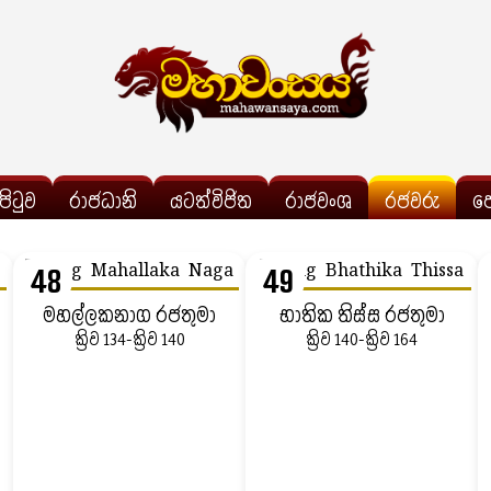
්පිටුව
රාජධානි
යටත්විජිත
රාජවංශ
රජවරු
ප
48
49
මහල්ලකනාග රජතුමා
භාතික තිස්ස රජතුමා
ක්‍රිව 134-ක්‍රිව 140
ක්‍රිව 140-ක්‍රිව 164