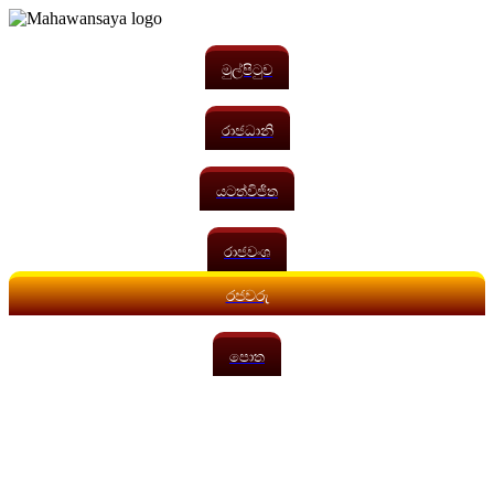
මුල්පිටුව
රාජධානි
යටත්විජිත
රාජවංශ
රජවරු
පොත