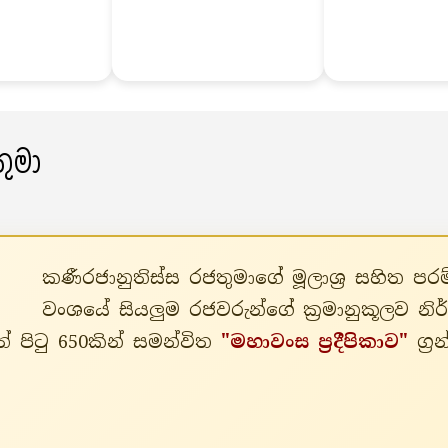
ුමා
කණීරජානුතිස්ස රජතුමාගේ මූලාශ්‍ර සහිත 
වංශයේ සියලුම රජවරුන්ගේ ක්‍රමානුකූලව න
් පිටු 650කින් සමන්විත
"මහාවංස ප්‍රදීපිකාව"
ග්‍