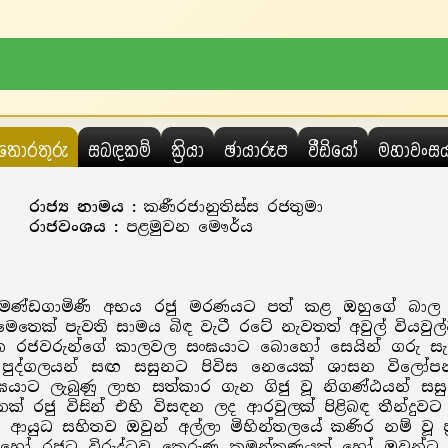
තොරතුරු
සබඳකම්
ක්‍රියා
ඡායාරූප
වීඩියෝ
මහාවංස
රාජ්‍ය නාමය :
කණීරජානුතිස්ස රජතුමා
රාජවංශය :
පළමුවන මෞර්ය
ආමණ්ඩගාමිණී අභය රජු මරණයට පත් කළ ඔහුගේ බාල ස
ෙතෙක් පැවති සාමය බිඳ වැටී රටේ නැවතත් අවුල් වියවුල්
ික රජවරුන්ගේ කාලවල සංඝයාට බොහෝ සෙයින් ගරු සැලක
ාපී පුද්ගලයන් සඟ සසුනට පිවිස නෙයෙක් ශාසන විලෝ
ාට ලැබුණු ලාභ සත්කාර ගැන ගිජු වූ නිගණ්ඨයන් සසුන්
දෙනෙක් රජු විසින් එහි විසඳන ලද ආරවුලක් පිළිබඳ තීන්දු
ආයුධ සහිතව ඔවුන් අල්ලා මිහින්තලයේ කණිර නම් වූ ප
ෝ රජුට විරුද්ධව කෙරුණු කුමන්ත්‍රණයක් හෝ ඔවුන්ට 