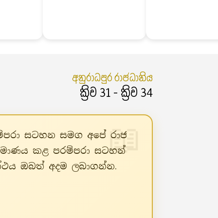
අනුරාධපුර රාජධානිය
ක්‍රිව 31 - ක්‍රිව 34
පරම්පරා සටහන සමග අපේ රාජ
ිර්මාණය කළ පරම්පරා සටහන්
රන්ථය ඔබත් අදම ලබාගන්න.