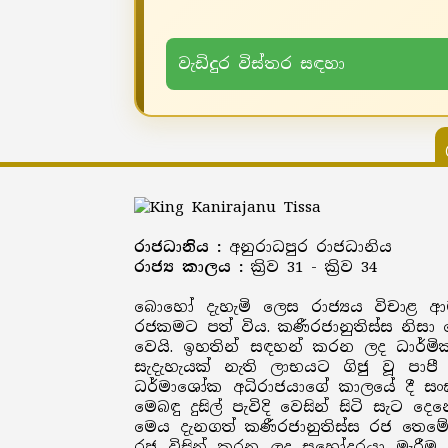
වැඩිදුර විස්තර සඳහා
රාජධානිය :
අනුරාධපුර රාජධානිය
රාජ්‍ය කාලය :
ක්‍රිව 31 - ක්‍රිව 34
බොහෝ දැහැමි ලෙස රාජ්‍යය විචාළ 
රජකමට පත් විය. කණීරජානුතිස්ස නිසා ම
වෙයි. ඉහතින් සඳහන් කරන ලද ධාර්ම
සැදැහැයක් නැති ලාභයට ගිජු වූ ප
ධර්මාශෝක අධිරාජයාගේ කාලයේ දී සංඝය
මෙබඳු දුසිල් පැවිදි වෙසින් සිටි සැට 
මෙය දැනගත් කණීරජානුතිස්ස රජ තෙමේ 
රජු විසින් කරන ලද සහෝදරයා මැරීම හ