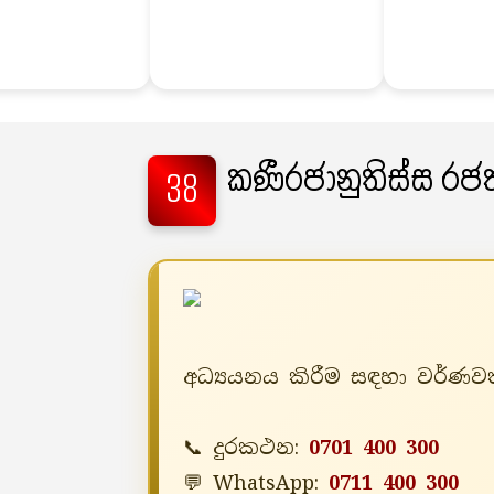
කණීරජානුතිස්ස රජත
38
අධ්‍යයනය කිරීම සඳහා වර්ණවත
📞 දුරකථන:
0701 400 300
💬 WhatsApp:
0711 400 300