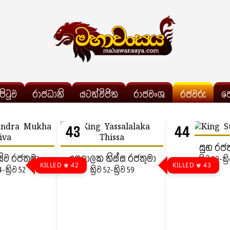
්පිටුව
රාජධානි
යටත්විජිත
රාජවංශ
රජවරු
ප
43
44
සුභ රජත
ඛසිව රජතුමා
යසලාලක තිස්ස රජතුමා
ක්‍රිව 59-ක්‍
KILLED ♛ 42
KILLED ♛ 43
4-ක්‍රිව 52
ක්‍රිව 52-ක්‍රිව 59