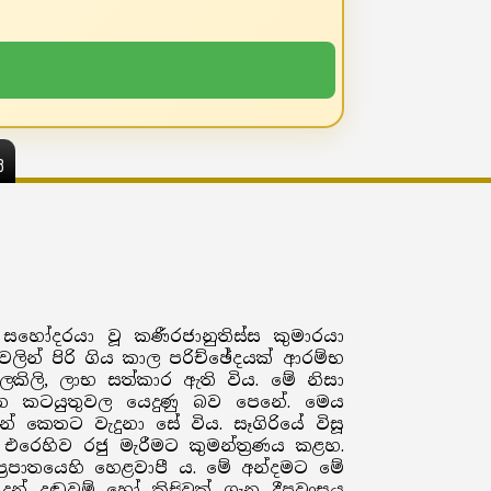
ය
හෝදරයා වූ කණීරජානුතිස්ස කුමාරයා
වලින් පිරි ගිය කාල පරිච්ඡේදයක් ආරම්භ
ිලි, ලාභ සත්කාර ඇති විය. මේ නිසා
පන කටයුතුවල යෙදුණු බව පෙනේ. මෙය
 කෙතට වැදුනා සේ විය. සෑගිරියේ විසූ
වට එරෙහිව රජු මැරීමට කුමන්ත්‍රණය කළහ.
්‍රපාතයෙහි හෙළවාපී ය. මේ අන්දමට මේ
දුන් දඬුවම් හෝ කිසිවක් ගැන දීපවංසය