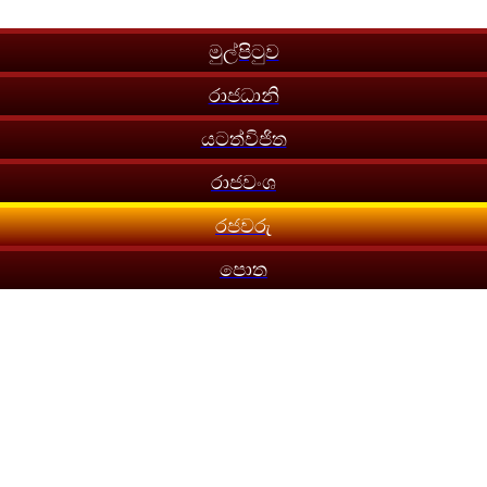
මුල්පිටුව
රාජධානි
යටත්විජිත
රාජවංශ
රජවරු
පොත