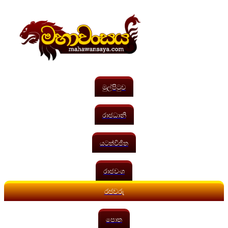
මුල්පිටුව
රාජධානි
යටත්විජිත
රාජවංශ
රජවරු
පොත