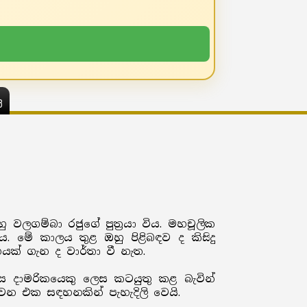
ය
වලගම්බා රජුගේ පුත්‍රයා විය. මහචූලික
 මේ කාලය තුළ ඔහු පිළිබඳව ද කිසිදු
ක් ගැන ද වාර්තා වී නැත.
 දාමරිකයෙකු ලෙස කටයුතු කළ බැවින්
ෙන එක සඳහනකින් පැහැදිලි වෙයි.