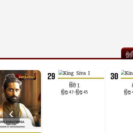
මුල
29
30
සිව 1
ක්‍රිපූ 47-ක්‍රිපූ 45
ක්‍රිපූ
‹