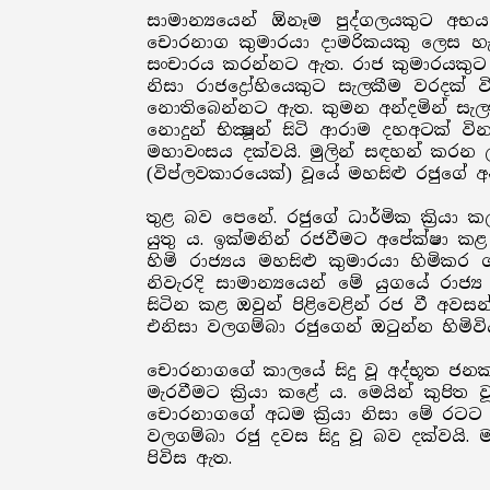
සාමාන්‍යයෙන් ඕනෑම පුද්ගලයකුට අභය 
චොරනාග කුමාරයා දාමරිකයකු ලෙස හැස
සංචාරය කරන්නට ඇත. රාජ කුමාරයකුට න
නිසා රාජද්‍රෝහියෙකුට සැලකීම වරදක් 
නොතිබෙන්නට ඇත. කුමන අන්දමින් සැල
නොදුන් භික්‍ෂූන් සිටි ආරාම දහඅටක
මහාවංසය දක්වයි. මුලින් සඳහන් කරන ල
(විප්ලවකාරයෙක්) වූයේ මහසිළු රජුගේ අ
තුළ බව පෙනේ. රජුගේ ධාර්මික ක්‍රියා ක
යුතු ය. ඉක්මනින් රජවීමට අපේක්ෂා 
හිමි රාජ්‍යය මහසිළු කුමාරයා හිමික
නිවැරදි සාමාන්‍යයෙන් මේ යුගයේ ර
සිටින කළ ඔවුන් පිළිවෙළින් රජ වී අවසන
එනිසා වලගම්බා රජුගෙන් ඔටුන්න හිමිව
චොරනාගගේ කාලයේ සිදු වූ අද්භූත ජනක 
මැරවීමට ක්‍රියා කළේ ය. මෙයින් කුප
චොරනාගගේ අධම ක්‍රියා නිසා මේ රටට 
වලගම්බා රජු දවස සිදු වූ බව දක්වය
පිවිස ඇත.