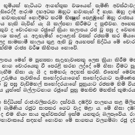
භූමියක් හැටියට ආගන්තුක වශයෙන් පැමිණි අවස්ථාවල න
ිරෙද්දී ආරාම දහඅටක ඔහුට නවාතැන් දී නැත. ඔහු දා
වාතැනක් නොදීමට තරම් භික්‍ෂූන් පෙළඹුනේ ඔහු රාජ්‍ය
විය හැකි බැවින් යැ යි කල්පනා කිරීමට ද පුළුවන. අන
කුව ද චොරනාග රජුගේ ක්‍රියා කලාපය රජ වූ පසු ද වෙන
් විනාශ කළේ ය. අදැහැමින් දොළොස් වසක් රජකම් කර ම
ද සාමකාමී කාලය තුළ ඇති වූ අයහපත් සිද්ධිය මේ චොරනා
න්තිම රාජ්‍ය වර්ෂ කිහිපය නොවේ.
ලාපය මෙන් ම පුන්‍යකා සැදැහැවතෙකු ලෙස ක්‍රියා කිරීම 
කළ නාග චොරයෙකු වී පෙරළි කරන ලද්දේ මේ නිසා වීමට ප
ර ගැනීම නිසා යැ යි ද සමහරු අදහස් කරති. එහෙත් මෙවක
ාජ්‍ය උරුමය පැවතියේ සහෝදරයාගෙන් සහෝදරයාට පැමිණ
් වූ පසු වැඩිමහල් සහෝදරයාගේ පුත්‍රයාට රජකම හිමි විය. 
ිය යුත්තේ බල්ලාටනාග රජුගේ පුත්‍ර මහසිළු මහතිස් කු
සිද්ධියක් රාජාවලිකරුවා දක්වයි. දඹදිව පාලනය කළ මිලි
ිත වූ බැමිණිය රජුට සාපකර ගෙට වැද මළා ය. මේ නිසා ද
ද එම නියං සාය තුන්වසරක් ඉක්ම යනතුරු බලපෑවේය. රාජා
ි. මහාවංසයේ සඳහන් නොවන මේ සාගතය වලගම්බා රජු දවස