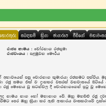
තොරතුරු
සබඳකම්
ක්‍රියා
ඡායාරූප
වීඩියෝ
මහාවංස
රාජ්‍ය නාමය :
චෝරනාග රජතුමා
රාජවංශය :
පළමුවන මෞර්ය
ේ අභාවයෙන් පසු චොරනාග කුමාරයා රජකමට පත්විය. ඔහු 
ා රජු සමග එක් ව දාහතර වසරක් වනවාසයේ සිටියේ ය.
 රජු මෙහෙය වූ සටන්වල දී චොරනාගගෙන් ඉටු වූ මෙහෙය
න ලද නාමය නාග හෝ මහානාග වේ. ඔහු මහසිළු රජු දවස
ීමට පෙර ඔහු ක්‍රියා කර ඇති ආකාරය වංසකථාවේ දැක්ව