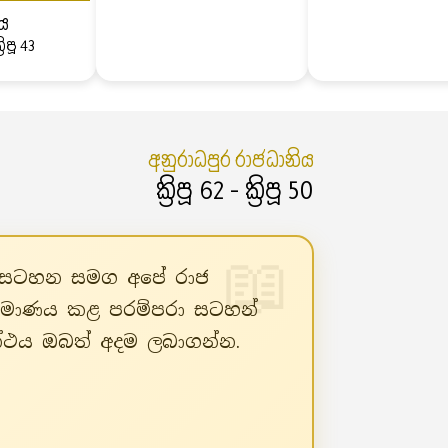
ිය
්‍රිපූ 43
අනුරාධපුර රාජධානිය
ක්‍රිපූ 62 - ක්‍රිපූ 50
රා සටහන සමග අපේ රාජ
ිර්මාණය කළ පරම්පරා සටහන්
රන්ථය ඔබත් අදම ලබාගන්න.