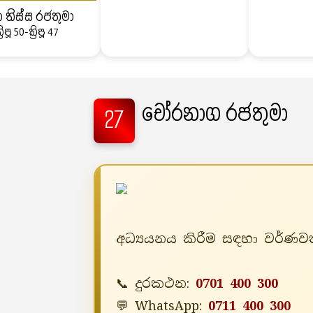
ා තිස්ස රජතුමා
්‍රිපූ 50-ක්‍රිපූ 47
චෝරනාග රජතුමා
27
අධ්‍යයනය කිරීම සඳහා වර්ණවත
📞 දුරකථන:
0701 400 300
💬 WhatsApp:
0711 400 300