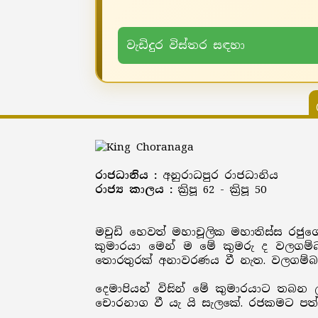
වැඩිදුර විස්තර සඳහා
රාජධානිය :
අනුරාධපුර රාජධානිය
රාජ්‍ය කාලය :
ක්‍රිපූ 62 - ක්‍රිපූ 50
මචුඩි හෙවත් මහාචූලික මහාතිස්ස රජුග
කුමාරයා මෙන් ම මේ කුමරු ද වලගම්බ
තොරතුරක් අනාවරණය වී නැත. වලගම්බා
දෙමාපියන් විසින් මේ කුමාරයාට තබ
චොරනාග වී යැ යි සැලකේ. රජකමට පත්ව