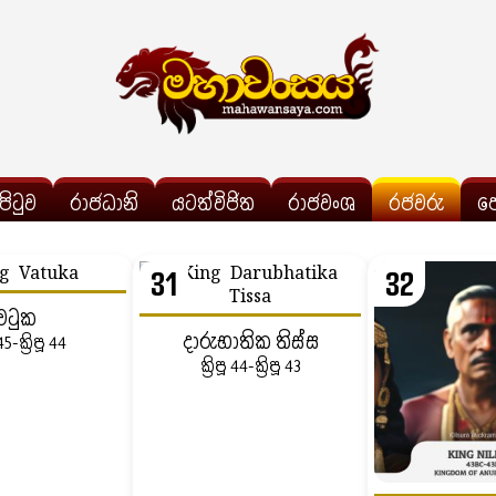
්පිටුව
රාජධානි
යටත්විජිත
රාජවංශ
රජවරු
ප
31
32
වටුක
දාරුභාතික තිස්ස
 45-ක්‍රිපූ 44
ක්‍රිපූ 44-ක්‍රිපූ 43