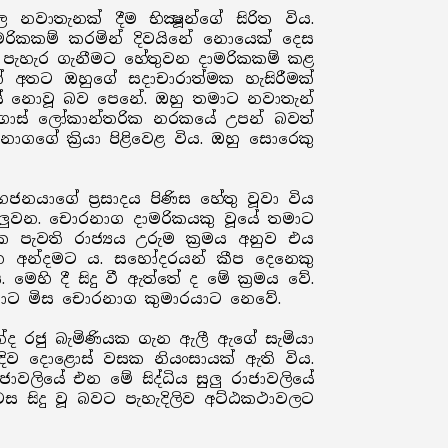
වාතැනක් දීම භික්‍ෂූන්ගේ සිරිත විය.
මරිකකම් කරමින් දිවයිනේ නොයෙක් දෙස
ය පැහැර ගැනීමට හේතුවන දාමරිකකම් කළ
ෙක් අතට ඔහුගේ සදාචාරාත්මක හැසිරීමක්
ස් නොවූ බව පෙනේ. ඔහු තමාට නවාතැන්
ියගොස් ලෝකාන්තරික නරකයේ උපන් බවත්
ගගේ ක්‍රියා පිළිවෙළ විය. ඔහු සොරෙකු
මහජනයාගේ ප්‍රසාදය පිණිස හේතු වූවා විය
ුලුවන. චොරනාග දාමරිකයකු වූයේ තමාට
 පැවති රාජ්‍යය උරුම ක්‍රමය අනුව එය
ෙන අන්දමට ය. සහෝදරයන් කීප දෙනෙකු
මෙහි දී සිදු වී ඇත්තේ ද මේ ක්‍රමය වේ.
මාරයාට මිස චොරනාග කුමාරයාට නෙවේ.
න්ද රජු බැමිණියක ගැන ඇලී ඇගේ සැමියා
ඹදිව දොළොස් වසක නියංසායක් ඇති විය.
වලියේ එන මේ සිද්ධිය සුලු රාජාවලියේ
 සිදු වූ බවට පැහැදිලිව අට්ඨකථාවලට