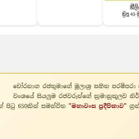
නීල
ක්‍රිපූ 43-ක
චෝරනාග රජතුමාගේ මූලාශ්‍ර සහිත පරම්ප
වංශයේ සියලුම රජවරුන්ගේ ක්‍රමානුකූලව න
් පිටු 650කින් සමන්විත
"මහාවංස ප්‍රදීපිකාව"
ග්‍