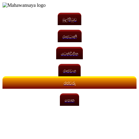
මුල්පිටුව
රාජධානි
යටත්විජිත
රාජවංශ
රජවරු
පොත