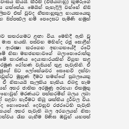
සය කියයි. කීර්ති (විජයබාහු) කුමරුගේ
ත්තේය. මෙයින් පැහැදිලි වන්නේ නිසි
ව එක් වුවද නීත්‍යානුකූල නායකයෙකු
සිප්පත්‍ථල නම් පෙදෙසට පැමිණි නමුත්
්ධව කතරගමට ළඟා විය. මෙහිදී ඇති වූ
ාස හයකි. පස්වන මහින්ද රජු සොළීන්
රයා ආරක්‍ෂා කරගෙන අනාගතයේදී රටේ
ිමු. මේ නිසා මහජනතාවගේ බලාපොරොත්තු
 මේ කාරණය දෙයාකාරයකින් විග්‍රහ කළ
මුණ රෝහණ වැසියන් තුළ පැවැතිනි. ඒ
ජුගේ සිට ලෝකේශවර සෙනෙවි දක්වා
න්ට මුහුණ දීමට තමන්ගේ ප්‍රබලයෙකු
 ඒ නිසායයි සැලකිය හැකිය. එබඳු හැම
න් අතර ජාතික අරමුණු අරභයා එකමුතු
වුනොවුන් මරණයට පත්කරමින් බලය ලබා
 පළවා හැරීමට තිබූ ශක්තිය දුර්වල විය.
ක්ද නොපෙනේ. දෙවනුව රජරටෙහි පැවැති
කයන් අතර පැවැති බල අරගලයන් නිසා
ධීනත්වය රැක ගැනීම පිණිස ඔවුන් යහපත්