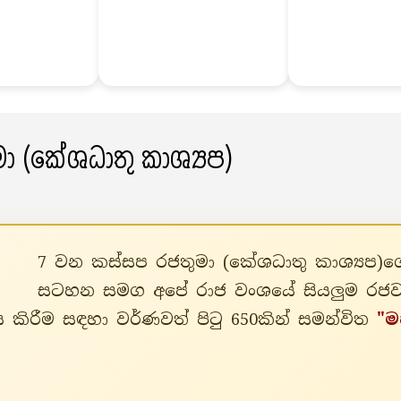
ා (කේශධාතු කාශ්‍යප)
7 වන කස්සප රජතුමා (කේශධාතු කාශ්‍යප)ගේ 
සටහන සමග අපේ රාජ වංශයේ සියලුම රජවරුන
කිරීම සඳහා වර්ණවත් පිටු 650කින් සමන්විත
"ම