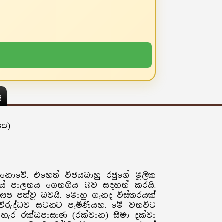
ය
යප)
නොවේ. එහෙත් විජයබාහු රජුගේ මූලික
ණයේ පාලනය ගෙනගිය බව සඳහන් කරයි.
යප පත්වූ බවයි. මොහු ගැනද විස්තරයක්
රුද්ධව සටනට පැමිණියහ. මේ වනවිට
ැර රක්ඛපාසාණ (රක්වාන) සීමා දක්වා