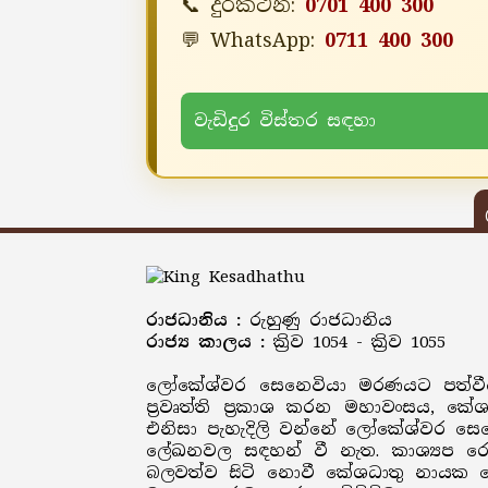
📞 දුරකථන:
0701 400 300
💬 WhatsApp:
0711 400 300
වැඩිදුර විස්තර සඳහා
රාජධානිය :
රුහුණු රාජධානිය
රාජ්‍ය කාලය :
ක්‍රිව 1054 - ක්‍රිව 1055
ලෝකේශ්වර සෙනෙවියා මරණයට පත්වීමෙ
ප්‍රවෘත්ති ප්‍රකාශ කරන මහාවංසය
එනිසා පැහැදිලි වන්නේ ලෝකේශ්වර සෙන
ලේඛනවල සඳහන් වී නැත. කාශ්‍යප 
බලවත්ව සිටි නොවී කේශධාතු නායක ත