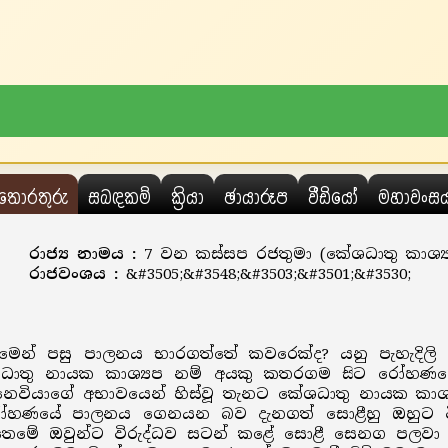
තොරතුරු
සබඳකම්
ක්‍රියා
ඡායාරූප
වීඩියෝ
මහාවංස
රාජ්‍ය නාමය :
7 වන කස්සප රජතුමා (කේශධාතු කාශ්‍
රාජවංශය :
&#3505;&#3548;&#3503;&#3501;&#3530;
න් පසු පාලනය භාරගත්තේ කවරෙක්ද? යනු පැහැදිලි 
, කේශධාතු නායක කාශ්‍යප නම් අයකු කතරගම සිට රෝහ
ෙවියාගේ අභාවයෙන් හිස්වූ තැනට කේශධාතු නායක කාශ්‍
රෝහණයේ පාලනය ගෙනයන බව දැනගත් සොළීහු ඔහුට වි
ෙමේ ඔවුන්ට විරුද්ධව සටන් කළේ සොළී සෙනග පලවා හ