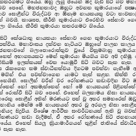
 කතරගමට ගියේය. ඔහු ලැබූ ජයෙන් ඔද වැඩී සිටි බව මහාවං
ි බව පෙනේ. මහජනතාවද ඔහුට අවනත කුමාරයාගේ පක්‍ෂය ග
ව සොළීන්ට විරුද්ධව ආ ඕනෑම නායකයකු වටා තාවකාලික
වයි. කාශ්‍යප, කීර්ති කුමාරයාට එරෙහිව සේනාව ගෙන 
ා ගියේය. කීර්ති කුමාරයා කතරගමට ගියේය.
ොස් සිටි කේශධාතු නායකයා සේනාව ගෙන කුමාරයාට විරුද
පත්විය. මහාවංසය දක්වන හැටියට ඔහුගේ පාලන කාලය ම
ජනතාවගේ බලාපොරොත්තුව වූයේ වික්‍රමබාහු කුමා
ය. එහෙත් අභාග්‍යයකට මෙන් කුමාරයා මියගිය බව අපි දන
් කිසියම් ඉලක්කයක් වෙත යොමුවී සිටි බවට සැක නැත.
ය රැකගෙන තම ස්වාධීනත්වය දිගටම පවත්වා ගැනීමේ අර
ගින් එය පවත්වාගෙන යාමට තැත් කළහ. කිත්ති ර
හෙයිනි. සොලීන් වරින් වර රෝහණයට කඩාවදින විට ඔවු
මැත්තෙන් හෝ අකමැත්තෙන් හෝ මේ නායකයන් පිළිගත්තේ
් රොක්වී සිටි බව පෙනේ. එහෙත් බලකාමය නිසා නායකය
රෙකු සොළීන් අතින් මරණයට පත් වූ අතර සමහරෙක් ඔ
ුවූ හානිය මෙන්ම මේ නායකයන් අතර වූ අරගල නිසා සොළීන්
ියද සිදුවිය. විශේෂ ආර්ථික සංවර්ධනයක් ඇති වූ බව
රෝහණයට කඩා වැදීමත්, ඒ අතර රෝහණයේ සිටි ජනනාය
යේය. එහෙත් සියලු ක්‍රියාමාර්ගයන් තුළින් ජාතියේ ස්වා
ම් සැක නැත.