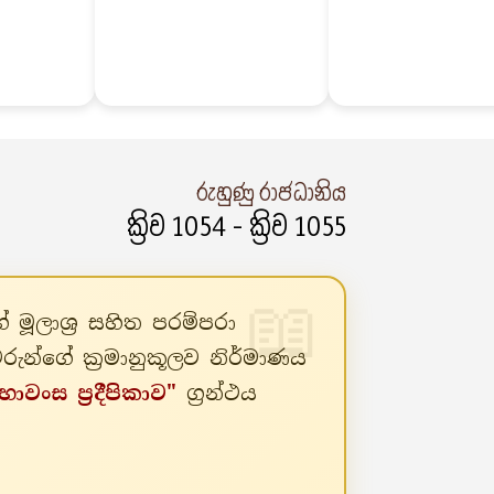
රුහුණු රාජධානිය
ක්‍රිව 1054 - ක්‍රිව 1055
මූලාශ්‍ර සහිත පරම්පරා
්ගේ ක්‍රමානුකූලව නිර්මාණය
හාවංස ප්‍රදීපිකාව"
ග්‍රන්ථය