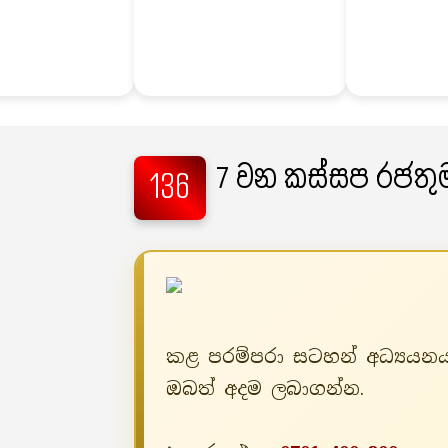
7 වන කස්සප රජතුම
136
කළ පරම්පරා සටහන් අධ්‍යයනය 
ඔබත් අදම ලබාගන්න.