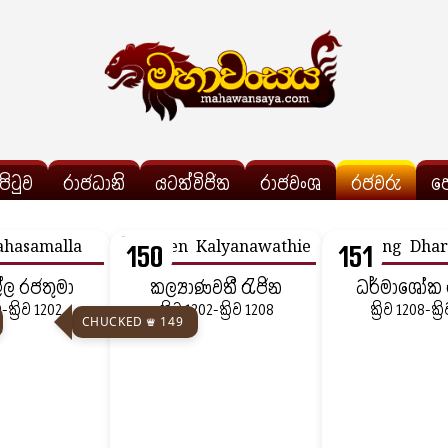
්පිටුව
රාජධානි
යටත්විජිත
රාජවංශ
රජවරු
ප
150
151
ල රජතුමා
කල්‍යාණවතී රැජින
ධර්මාශෝක 
0-ක්‍රිව 1202
ක්‍රිව 1202-ක්‍රිව 1208
ක්‍රිව 1208-ක්‍
CHUCKED ♛ 149