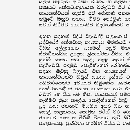
බලය පතුරුවා ආරක්‍ෂා විධිවිධාන සලසා
පක්‍ෂයට කේශධාතුනායක විරුද්ධව සිට
නායකත්වයක් නැතිව සිටි රෝහණ ජනතා
හමුවේ ඔහුට සහාය වීමට පෙරමුණ ගත් බ
සටන් කිරීමට නොහැකිව ඛදිරංගණියට පල
ඉහත සඳහන් සිද්ධි සිදුවෙද්දී පලාග
යුද්ධයේදී කේශධාතු නායකයා මරණයට 
විසින් අල්ලාගෙන යාමෙන් පසුව මහ
ස්වාධීනත්වය උදෙසා ක්‍රියාත්මක වීම
සුන්වී යාමට මග පෑදුණු නමුදු ඔවුන
හැකිවෙයි. පළමුව සොළීන්ගෙන් රෝහණ
සඳහා ඔවුහු බලයට එන නායකයන් ම
නායකත්වයන්ට ඔවුන් සහාය දුන්නේ එ
අනිවාර්යෙන්ම අවශ්‍යව තිබුණේය. කැ
අවස්ථාවකදී ම ජනයා නායකයා වටා එක
බවක් නොවීය. මේ නිසා නායකයන් සමහ
ගැනීමට ක්‍රියා කළේය. සොළීන්ගෙන් සිද
යුද නිසා ජනතාව මියගිය අතර ධන හාන
සොළී පාලනයත්, සොළීන් වරින් වර 
ජනතාව හැම ම මිරිකී විපතට වැටී සිටි
පාලකයෙකු ප්‍රාර්ථනා කරමින් සිටියාට න