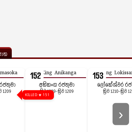
ොත
152
153
රජතුමා
අනිකංග රජතුමා
ලෝකේශ්වර රජ
රිව 1209
ක්‍රිව 1209-ක්‍රිව 1209
ක්‍රිව 1210-ක්‍රිව 1
KILLED ♛ 151
›