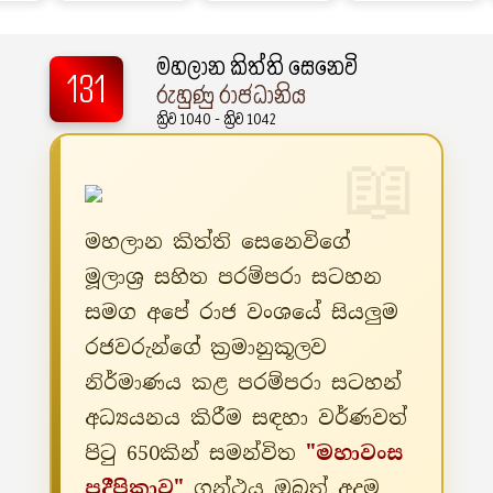
මහලාන කිත්ති සෙනෙවි
131
රුහුණු රාජධානිය
ක්‍රිව 1040 - ක්‍රිව 1042
මහලාන කිත්ති සෙනෙවිගේ
මූලාශ්‍ර සහිත පරම්පරා සටහන
සමග අපේ රාජ වංශයේ සියලුම
රජවරුන්ගේ ක්‍රමානුකූලව
නිර්මාණය කළ පරම්පරා සටහන්
අධ්‍යයනය කිරීම සඳහා වර්ණවත්
පිටු 650කින් සමන්විත
"මහාවංස
ප්‍රදීපිකාව"
ග්‍රන්ථය ඔබත් අදම