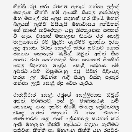
කිත්ති රජු මරා රජකම පැහැර ගන්නා ලද්දේ
මහලාන කිත්ති නම් අයෙකි. සිංහල ග්‍රන්ථවල
ඔහු මහලේ රජ ලෙස සඳහන් කර තිබේ. මහත්
බලයක් ඇතිව විසීයැයි මහාවංසය දක්වතත්
හේ කාගේ කවරෙකුද? යනු කිසිතැනෙක සඳහන්
වී නැත. එහෙත් මහාලාන කිත්ති රජ සොළී
පාලනයෙන් රට මුදවා ගැනීමට ප්‍රයත්න දරන
ලද අයෙකි. වරක් සොළීන් සමග සටනට ගොස්
ජයගත නොහැකි බැවින් ඔවුන් අතින් මිය
යාමට වඩා යෝග්‍යයැයි සිතා හෙතෙම සියතින්
ගෙල සිඳගෙන මළේය. සොළී සේනාව මේ
අවස්ථාවෙහි වික්‍රමබාහු රජු විසින් පිළියෙළ
කරන ලද ඔටුන්න ආදී සියලු වස්තු පැහැර
ගන්නා ලදුව සොළී රජු වෙත යැවීය.
රාජාධිරාජ සොළී රජුගේ සෙල්ලිපියක ඔවුන්
අතින් මරණයට පත් වූ මාණාභරණ නම්
කෙනෙකු ගැන දක්වා තිබේ. සිංහල ලේඛනවල
එබඳු නමක් සඳහන් වී නැත. එහෙත්
මාණාභරණ යනු අපේ ලේඛනවල සටහන් කර
ඇති මහලාන කිත්ති හැටියට හඳුනා ගැනීමට
පුළුවන. කිත්ති හා මහලාන කිත්ති යන රජවරු