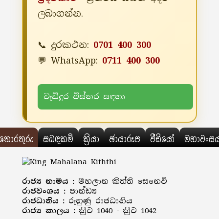
ලබාගන්න.
📞 දුරකථන:
0701 400 300
💬 WhatsApp:
0711 400 300
වැඩිදුර විස්තර සඳහා
තොරතුරු
සබඳකම්
ක්‍රියා
ඡායාරූප
වීඩියෝ
මහාවංස
රාජ්‍ය නාමය :
මහලාන කිත්ති සෙනෙවි
රාජවංශය :
පාන්ඩ්‍ය
රාජධානිය :
රුහුණු රාජධානිය
රාජ්‍ය කාලය :
ක්‍රිව 1040 - ක්‍රිව 1042