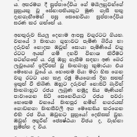
ය. අතරමග දී සුප්පාදේවිය ගේ මයිලනුවන්ගේ
පුත්‍රයකු වූ සේනාපතියකුට මුණ ගැසී තතු
දැනගැනීමෙන් පසු සෙනෙවියා සුප්පාදේවිය
සරණ කර ගත්තේ ය.
අනතුරුව සියලු දෙනාම ආපසු වගුරටට ගියහ.
වනයේ 3 සිංහයා ගුහාවට පැමිණ බිරිය හා
දරුවන් නොදක ඔවුන් සොයා පැමිණියේ වගු
රටට අයත් ගම් දනව් විනාශ කිරීමට
පටන්ගතේ ය. රජු ඔහු නැසීම සඳහා අණ බෙර
ලැවූයෙන් ඉදිරිපත් වූ සිංහබාහු කුමාරයා එය
මෙහෙය වූයේ ය. හෙතෙම පියා මරා හිස ගෙන
වගු රටට යන කළ රඡු මියගොස් දින සතක්
ඉකුත් වී තිබිණ. ඔහුට දරුවන් නොසිටි බැවින්
සිංහබාහුට රජය ලැබුණ නමුදු සිය මෑණියන්
පාවාගෙන සිටි සෙනෙවියාට රජය පවරා
හෙතෙම වනයේ සිංහපුර නමින් නගරයක්
ගොඩනගා සිංහසීවලී අග මෙහෙසිය කරගෙන
එහි රජ විය. ඔවුනට පුත‍්‍රයෝ දෙතිසක් වූහ.
ඔවුන් අතුරින් ජ්‍යෙෂ්ඨයා විජය ද, වැන්නා
සුමිත්ත ද විය.