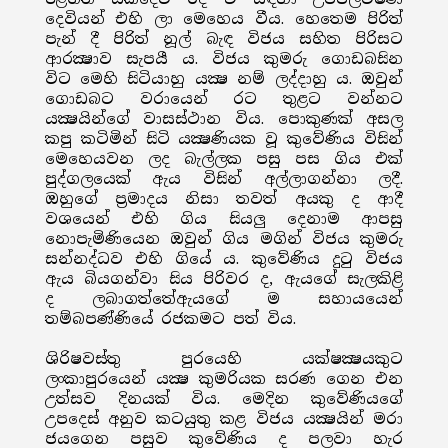
දෙවියන් එහි ලා මෙහෙය වීය. හෙතෙම පිරිත්
පැන් දී පිරිත් නූල් බැඳ විජය සහිත පිරිසට
ආරක්‍ෂාව සැපයී ය. විජය කුමරු ගොඩබසින
විට මෙහි සිටියාහු යක්‍ෂ නම් ලද්දාහු ය. ඔවුන්
ගොඩබට වරායෙන් රට තුළට වන්නට
යක්‍ෂයින්ගේ වාසස්ථාන විය. පොකුණක් අසල
කපු කටිමින් සිටි යක්‍ෂණියක වූ කුවේණිය විසින්
මෙහෙයවන ලද බැල්ලක පසු පස ගිය එක්
පුද්ගලයෙක් ඇය විසින් අල්ලාගන්නා ලදී.
ඔහුගේ ප්‍රමාදය නිසා තවත් අයකු ද ආදී
වශයෙන් එහි ගිය සියලු දෙනාම ආපසු
නොපැමිණියෙන ඔවුන් ගිය මගින් විජය කුමරු
සන්නද්ධව එහි ගියේ ය. කුවේණිය දුටු විජය
ඇය බියගන්වා සිය පිරිවර ද, ඇයගේ සැලකිළි
ද ලබාගත්තේඇයගේ ම සහායයෙන්
තම්බපණ්ණියේ රජකමට පත් විය.
ශිරිෂවස්තු පුරයෙහි යක්ෂක්‍ෂයකුට
ලංකාපුරයෙන් යක්‍ෂ කුමරියක සරණ ගෙන එන
උත්සව දිනයක් විය. මෙදින කුවේණියගේ
උපදෙස් අනුව කටයුතු කළ විජය යක්‍ෂයින් මරා
ජයගෙන පසුව කුවේණිය ද පලවා හැර