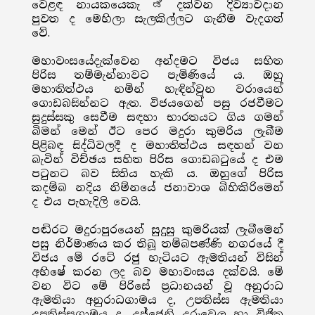
වෙළඳ නායකයෙකැ ಡಿ දක්වන දිව්‍යාවදාන
පුවත ද මෙහිලා සැලකිල්ලට ගැනීම වැදගත්
වේ.
මහාවංසයේදැක්වෙන අන්දමට විජය සහිත
පිරිස තම්මැන්නාවට පැමිණියේ ය. ඔහු
මහාතිත්ථය නමින් හැඳින්වුන වරායෙන්
ගොඩබසින්නට ඇත. විජයගෙන් පසු රජවීමට
සුදුස්සකු සෙවීම සඳහා භාරතයට ගිය ගමන්
බිමන් මෙන් ඊට පෙර මදුරා කුමරිය ලැබීම
පිළිබඳ සිද්ධිවලදී ද මහාතිත්ථය සඳහන් වන
බැවින් විච්ඡය සහිත පිරිස ගොඩබටුයේ ද එම
පටුනට බව සිතිය හැකි ය. ඔහුගේ පිරිස
කදම්බ නදිය නිම්නයේ ජනාවාශ බිහිකිරිමෙන්
ද එය පැහැදිලි වෙයි.
පඬිරට මදුරාපුරයෙන් සුදුසු කුමරියක් ලැබීමෙන්
පසු නිර්මාණය කර තිබූ තම්බපණ්ණි නගරයේ දී
විජය මේ රටේ රජු හැටියට ඇමතියන් විසින්
අභිෂේ කරන ලද බව මහාවංසය දක්වයි. මේ
වන විට මේ පිරිසේ ප්‍රධානයන් වූ අනුරාධ
ඇමතියා අනුරාධගාමය ද, උපතිස්ස ඇමතියා
උපතිස්සගාමය ද, උජ්ජෙනි උරුවෙල හා විජිත