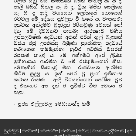
ඊළාම් යනු විය. සංස්කෘත බසින් සිංහල යැ යි ද,
පාලි බසින් සීහල යැ යි ද, ග්‍රීක බසින් සෙලිකෙ
යැ යි ද ආදි වශයෙන් ලෝකයේ නොයෙක්
රටවල මේ දේශය ප්‍රචලිත වී ගියේ ය. වංසකථා
දක්වන අන්දමට බුදුරදුන් පිරිනිවුණු වෙසක් පෝ
දින මේ දිවයිනට පාතබා ආරක්‍ෂාව පිණිස
උප්පලවෂ්ණ දෙවියන් අතින් පිරිත් නූල් බැඳගත්
විජය රජු උපතිස්ස බමුණා පුරෝහිත පදවියේ
තබාගෙන තම්මැන්නා නුවර අටතිස් වසරක්
රජකම් කළේ ය. මේ අන්දමට අපේ ලිඛිත
ඉතිහාසය ආරම්භ ව මේ රජතුමාගෙන් නිසා
මෙතැනින් සිංහළේ මහා රාජවංශෙ ආරම්භ
කිරිම සුදුසු ය. ඉන් පෙර වූ ප්‍රාග් ඉතිහාස
කථාව රාවණ - ආදී වීරයන්ගෙන් පෝෂිත වුව
ද එතැනට අප දන් ම ප්‍රවිෂ්ට වීම අවශ්‍ය ම
නැත.
- පූජ්‍ය එල්ලාවල මෙධානන්ද හිමි
මුල්පිටුව
|
රාජධානි
|
යටත්විජිත
|
රාජවංශ
|
රජවරු
|
මහාවංස ප්‍රදීපිකාව
|
අපි