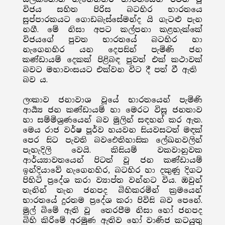
විජය සහිත පිරිස බටහිර භාරතයෙ
සුප්පාරකයට ගොඩබැස්සේමන්ද යි ගැටළු පැන
නගී. මේ නිසා අපට කල්පනා කළහැක්කේ
විජයගේ පුවත භාරතයේ බටහිර හා
නැගෙනහිර යන දෙපසින් පැමිණි ජන
කණ්ඩායම් දෙකක් පිළිබඳ පුවත් එක් කථාවක්
බවට මහාවංසයට එක්වන විට දී පත් වී ඇති
බව ය.
ලංකාව ජනාවාශ වූයේ භාරතයෙන් පැමිණි
ආර්‍ය්‍ය ජන කණ්ඩායම් හා මෙරට විසූ ජනතාව
හා සම්මිශ්‍රණයෙන් බව මුලින් සඳහන් කර ඇත.
මෙය රාජ වර්ෂ පූර්ව හයවන සියවසටත් මඳක්
පෙර සිට පැවති බවඓතිහාසික ලේඛනවලින්
පැහැදිලි වෙයි. කිසියම් වකවානුවක
ආර්ය්‍යාවතයෙන් පිටත් වූ ජන කණ්ඩායම්
ඉන්දියාවේ නැගෙනහිර, බටහිර හා දකුණු දිගට
පිහිටි ප්‍රදේශ කරා ව්‍යාප්ත වන්නට විය. ඔවුන්
තැනින් තැන ජනපද බිහිකරමින් ක්‍රමයෙන්
භාරතයේ දුරතම ප්‍රදේශ කරා පිවිසි බව පෙනේ.
මුල් බිමේ ඇති වූ තෙරපීම නිසා හෝ ජනපද
බිහි කිරිමේ අරමුණ ඇතිව හෝ වාණිජ කටයුතු