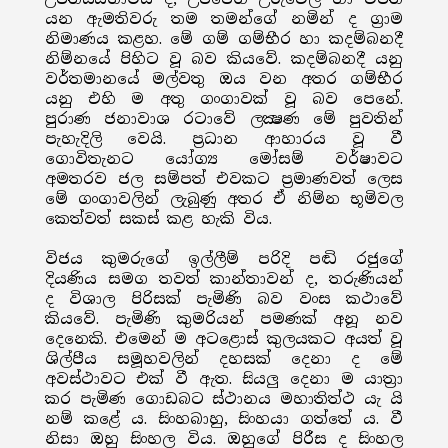
යන ඇමතිවරු තම තමන්ගේ නමින් ද ග්‍රාම
නිමාණය කළහ. මේ ගම් ගම්භීර හා කදම්බනදී
නිම්නයේ පිහිට වූ බව කියවේ. කදම්බනදී යනු
වර්තමානයේ මල්වතු ඔය වන අතර ගම්භීර
යනු එහි ම අතු ගංගාවක් වූ බව පෙනේ.
පුරාණ ජනාවාශ රටාවේ ලක්‍ෂණ මේ පුවතින්
පැහැදිලි වෙයි. ප්‍රධාන ආහාරය වූ වී
ගොවිතැනට යෝග්‍ය මෝසම් වර්ෂාවට
අමතරව ජල සම්පත් එවකට ප්‍රමාණවත් ලෙස
මේ ගංගාවලින් ලැබුණු අතර ඒ නිම්න භූමිවල
කෙත්වත් සකස් කළ හැකි විය.
විජය කුමරුගේ ඉල්ලීම් පරිදි පඬි රජුගේ
දියණිය සමග තවත් කාන්තාවන් ද, තරුණියන්
ද විශාල පිරිසක් පැමිණි බව වංස කථාවේ
කියවේ. පැමිණි කුමරියන් පමණක් අනූ නව
දෙනෙකි. එමෙන් ම අටළොස් කුලයකට අයත් වූ
ශිල්පීය සමූහවලින් දහසක් දෙනා ද මේ
අවස්ථාවට එක් වී ඇත. සියලු දෙනා ම යාත්‍රා
කර පැමිණ ගොඩබට ස්ථානය මහාතිත්ථ යැ යි
නම් කළේ ය. සිංහබාහු, සිංහයා ගත්තේ ය. වී
නිසා ඔහු සිංහල විය. ඔහුගේ පිරීස ද සිංහල