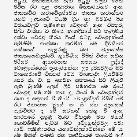
පටුන, මහාතිත්ථය වැනි පටුනු වලින් මෙහි
පිවිස රට තුළ ජනාවාශ බිහිකරන්නට ඇත.
ජාතකට්ඨ කථාවේදක්වෙන ජාතක කථාන්තර
අනුව ලංකාවේ වයඹ දිග හා බටහිර දිග
වරායවලට පැමිණෙන වෙළඳුන් ගැන විසිතුරු
සිද්ධි වාර්තා වී තිබේ. නාගදීපයේ සිට කැලණිය
දක්වා වෙරළ තීරය දිගේ එබඳු වෙළෙඳුන්ගේ
පැමිණීම් අපේක්‍ෂා කරමින් මේ දිවයිනේ
යක්ෂයන් හැසුරුණු බව වලාහස්ස
ජාතකයෙහිදක්වේ. කුවේණිය විසින් විජය සහිත
පිරිසට ආහාරපාන සපයන ලද්දේ
වෙළෙඳුන්ගෙන් පැහැරගන්නා ලද ද්‍රව්‍යවලින් බව
වංශකථාවේ විස්තර වෙයි. වංශකථා ලියවීමට
පෙර රා. ව. පූ. තෙවන ශතකයේ සිට ලියැවී
ඇති බ්‍රාහ්මී ලෙන් ලිපි සමහරක මේ රටේ
වෙළෙඳ සමාගම් ගැන ද, එසේ ම වෙළෙන්දන්
ගැන ද සඳහන් වී තිබේ. වෙළෙන්දන් විසින් මේ
රට ජනාවාස වූයේ යැ යි යන අදහසක්
ඇතිවීමට ද මේ සටහන් හේතු වී ඇත.
භාරතයේ දකුණු දිගට විහිදුණ මහ මගක්
ගොඩබිමින් පැවති බව වේදග්‍රන්ථවල පවා
දවේ. දක්‍ෂිණාපථය යනුවෙන්දක්වෙන්නේ මේ ය.
මේ මගින් පැමිණි ජන කණ්ඩායම් කාවේරි ආදී