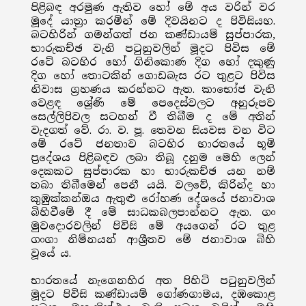
පිළිබඳ අරමුණ ඇතිව හෝ මේ අය වරින් වර
මූදේ යාත්‍රා කරමින් මේ දිවයිනට ද පිවිසියහ.
බටහිරින් ගමන්ගත් ජන කණ්ඩායම් සුප්පාරක,
භාරුකච්ඡ වැනි පටුනුවලින් මූදට පිවිස මේ
රටේ බටහිර හෝ ගිනිකොණ දිග හෝ දකුණු
දිග හෝ තොටකින් ගොඩබැස රට තුළට පිවිස
නිවාස ග්‍රහණය කරන්නට ඇත. කාභෝජ වැනි
වෙළඳ ශ්‍රේණි මේ පෙදෙස්වලට අනුරූපව
සෙල්ලිපිවල සටහන් වී තිබීම ද මේ අතින්
වැදගත් වේ. රා. ව. පූ. තෙවන සියවස වන විට
මේ රටේ ජනතාව බටහිර භාරතයේ භූමි
ප්‍රදේශය පිළිබඳව ලබා තිබූ දනුම මෙහි ලෙන්
දෙකකට සුප්පාරක හා භාරුකච්ඡ යන නම්
තබා තිබීමෙන් පෙනී යයි. වලවේ, කිරින්ද හා
කුඹුක්කන්ඔය ඇතුළු රෝහණ දේශයේ ජනාවාශ
බිහිවීමේ දී මේ සාධකබලපාන්නට ඇත. ගං
මුවදොරවලින් පිවිසි මේ අයගෙන් රට තුළ
ගංගා නිම්නයන් ආශ්‍රීතව මේ ජනාවාශ බිහි
වූයේ ය.
භාරතයේ නැගෙනහිර අත පිහිටි පටුනුවලින්
මූදට පිවිසි කණ්ඩායම් ගෝණගාමය, දඹකොළ