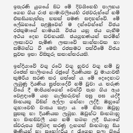
ඉපැරණි යුගයේ සිට මේ දිවයිනෙහි පාලනය
ගෙන ගිය රාජ නාමාවලියෙහි රජවරුන්ගේ නම්
එකසියහැත්තෑ හතක් පමණ සඳහන්වේ. මේ
ලේඛනයේ පළමුවෙන් ම දන්වෙන්නේ විජය
රජතුමාගේ නාමයයි. විජය යනු ජය ගැනීම
අථය දෙන වචනයකි. ජයග්‍රහණයන් කරමින්
ලංකාවට පැමිණ ලංකාවේ කාන්තාවක හා
සම්බන්ධ වී මෙහි රජකමට පත්වීමේ විජය
පුවත ඉතා විසිතුරු කතාන්තරයකි.
ඉන්දියාවේ වගු රටේ වගු නුවර වගු නම් වූ
රජෙක් කාලිංගයේ රජුගේ දියණියක වූ මායාවතී
කුමරිය සරණ කර ගත්තේ ය. මේ දෙදෙනාට
ලැබුණු දියණිය සුප්පාදේවී නම් වූවා ය. තරුණ
වියේ දී මාපියන්ගෙන් වෙන්වී පැන ගිය ඇය
වෙළඳාමේ යන ගැල්කරුවන් පසු පස යද්දී
සිංහයකු විසින් අල්ලා ගන්නා ලද්දී; ඔහුගේ
ගුහාවෙහි වාසය කළා ය. මේ නිසා ඔවුහු
පුතකු හා දියණියක ලැබූහ. ඔවුන්ට සිංහබාහු
හා සිංහසිවලී යන නම් තබන ලදී. පියාගේ
ස්වරූපය පිළිබඳ කරණු දැනගත් සිංහබාහු සිය
මෑණියන් හා සහෝදරිය ද රැගෙන පලා ගියේ