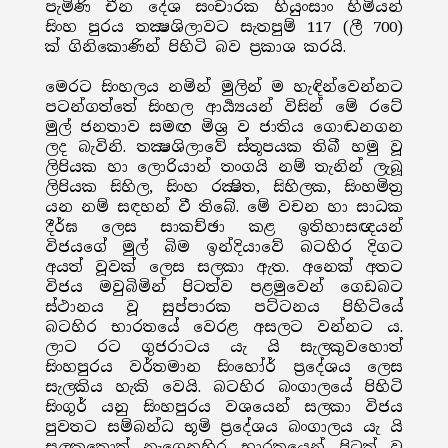
පැමිණි චීන දේශ සංචාරක හියුංසාං හිමියන්
සිංහ පුරය තක්‍ෂශිලාවට සැතපුම් 117 (ලී 700)
ක් ගිනිකොණින් පිහිටි බව ප්‍රකාශ කරයි.
මෙරට සිංහලය නමින් මුලින් ම හැඳින්වෙන්නට
පටන්ගත්තේ සිංහල ආර්‍ය්‍යයන් විසින් මේ රටේ
මුල් ජනතාව සමඟ මිශ්‍ර ව ජාතිය ගොඬනගන
ලද බැවිනි. තක්‍ෂශිලාවේ ස්තූපයක තිබී හමු වූ
ලිපියක හා ලොරියාන් තංගයි නම් තැනින් ලැබූ
ලිපියක සිහිල, සිංහ රක්‍ෂිත, සිහිලක, සිංහමිත‍්‍ර
යන නම් සඳහන් වී තිබේ. මේ වචන හා සාධක
දීර්ඝ ලෙස සාකච්ඡා කළ ඉතිහාසඥයන්
විජයගේ මුල් බිම ඉන්දියාවේ බටහිර දිගට
අයත් වූවක් ලෙස සලකා ඇත. අනෙක් අතට
විජය මවුබිමින් පිටත්ව පළමුවෙන් ගෙඩබට
ස්ථානය වූ සුප්පාරක පට්ටනය පිහිටියේ
බටහිර භාරතයේ වෙරළ අසලට වන්නට ය.
ලාට රට ගුජරාටය යැ යි සැලකුවහොත්
සිංහපුරය වර්තමාන සිංහෝර් ප්‍රදේශය ලෙස
සැලකිය හැකි වෙයි. බටහිර බංගාලයේ පිහිටි
සිංගූර් යනු සිංහපුරය වශයෙන් සලකා විජය
පුවතට සම්බන්ධ භූමි ප්‍රදේශය බංගාලය යැ යි
සලකතොත් නැගෙනහිර භාරතයෙන් පිටත් වූ