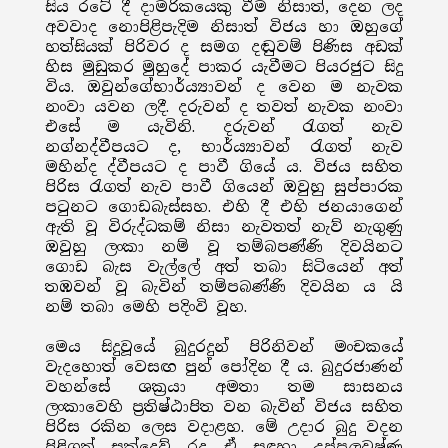
සිය රටේ දී දාමරිකයෙකු වීම නිසාත්, දෙන ලද
අවවාද නොපිළිපැදිම නිසාත් විජය හා ඔහුගේ
හත්සියක් පිරිවර ද සමග දඬුවම් පිණිස අඩක්
හිස මුඩුකර මුහුදේ පාකර යැවීමට පියරජුට සිදු
විය. ඔවුන්ගේභාර්ය්‍යාවන් ද වෙන ම නැවක
නංවා යවන ලදී. දරුවන් ද තවත් නැවක නංවා
එසේ ම යැවිනි. දරුවන් රැගත් නැව
නග්නද්වීපයට ද, භාර්ය්‍යාවන් රැගත් නැව
මහින්ද ද්වීපයට ද පාවී ගියේ ය. විජය සහිත
පිරිස රැගත් නැව පාවී ගියෙන් ඔවුහු සුප්පාරක
පටුනට ගොඩබැස්සහ. එහි දී එහි ජනයාගෙන්
ඇති වූ විරුද්ධකම් නිසා නැවතත් නැව් නැගුණු
ඔවුහු ලංකා නම් වූ තම්බපණ්ණි දිවයිනට
ගොඩ බැස වැල්ලේ අත් තබා සිටියෙන් අත්
තඹවන් වූ බැවින් තම්පබණ්ණි දිවයින ය යි
නම් තබා මෙහි පදිංවි වූහ.
මෙය සිදුවූයේ බුදුරදුන් පිරිනිවන් මංචකයේ
වැදහොත් වෙසඟ පුන් පෝදින දී ය. බුදුරජාණන්
වහන්සේ ශක්‍රයා අමතා තම සාසනය
ලංකාවෙහි ප්‍රතිෂ්ඨාපිත වන බැවින් විජය සහිත
පිරිස රකින ලෙස වදාළහ. මේ උදාර බුදු වදන
පිළිගත් සක්දෙව් රද ඒ සඳහා උප්පලවෂ්ණ