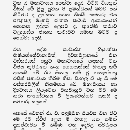
වූහ යි මහාවංසය පෙන්වා දෙයි. විවිධ වියතුන්
විසින් මේ මුලු පුවත ම ප්‍රබන්ධයක් බවට පත්
කිරිමට ද උත්සාහ ගෙන තිබේ. සමහරු එය
පදකුසල මානව ජාතක කථාව ආභාසයෙන්
ගොතන ලද්දක් ලෙසට ද, කුවේණි කථාව
වලාහස්ස ජාතක කථාවට සමාන බවට ද
පෙන්වා දෙති.
චින දේශ සංචාරක හියුංත්සා
හිමියන්ගේවාතාවත්, දිව්‍යාවදානයේ එන
විස්තරයත් අනුව මහාවංසයේ සඳහන් වන
විජය කුමරුගේ තැන ගෙනඇත්තේ සිංහල නම්
අයෙකි. මේ රට සිංහල නම් වූ තැනැත්තකු
විසින් ජනාවාශ කිරිම නිසා සිංහල වී යැ යි මේ
විස්තරවලින් නිගමනය වේ. මහාවංසය හා
දීපවංසය ලියැවෙන වකවානුව වන විට මේ
කථා සංශෝධනය වී ලියැවෙන්නට ඇතයි ද
සමහරු සලකති.
කෙසේ වෙතත් රා. ව. පළමුවන සියවස වන විට
මේ රට ස්ථිර ලෙස ම සිංහල යන නමින්
ප්‍රතිෂ්ඨාපිත වි තිබිණ. එහි දෙමළ ස්වරූපය