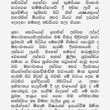
පඬිරටින් ගෙන්වා ගත් කුමරියක බිසොව
කරගෙන තම්මැන්නාවේ දී අභික ලැබී ය.
කුවේණිය කුපිතව සිටි එක් යක්‍ෂයකුගේ
පහරකින් මියගිය අතර බියට පත් දරුවන්
දෙදෙනා සමනළ අඬවියට පලා ගියහ.
ඉතා කෙටියෙන් ඉහතින් දක්වන ලද්දේ
මහාවංසයෙහිදක්වෙන එම විජය පිළිබඳව කථා
පුවතයි. මේ සිද්ධිය මෙතරම් විස්තර නොවුව ද
මහාවංසයට වඩා පැරණි දීපවංසයෙහි ද
දක්නට ලැබේ. එහෙත් සමහර කරුණුවල
වෙනසක් දක්නට ඇතත් මූලික ප්‍රවෘත්තිය
සමාන ය. විජය සුප්පාරක පටුනෙන් නැවු නැංග
බව මහාවංසය දක්වන අතර දීපවංසය
කියන්නේහාරුකච්ඡාච්ඡ වරායෙහි මාස තුනක්
නැවතී සිට පිටත් වූ බවකි. මේ වරාය දෙක ම
බටහිර ඉන්දියාවේ පිහිටියේ ය. ලංකා
ඉතිහාසය හැදෑරිමේ දී දළ වශයෙන් වුව ද මේ
තොරතුරු දන ගැනීම වැදගත් වේ. මේ කථා
පුවත ආශ්‍රය කර ගෙන එහි ඓතිහාසික
තත්ත්වය අප විමසා බැලිය යුතු ය.
පැරැන්නෝ ඕනෑම විෂයයක් ඉගැන්වීම පිණිස