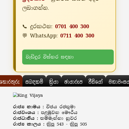
ලබාගන්න.
📞 දුරකථන:
0701 400 300
💬 WhatsApp:
0711 400 300
වැඩිදුර විස්තර සඳහා
තොරතුරු
සබඳකම්
ක්‍රියා
ඡායාරූප
වීඩියෝ
මහාවංස
රාජ්‍ය නාමය :
විජය රජතුමා
රාජවංශය :
පළමුවන මෞර්ය
රාජධානිය :
තම්මැන්නා නුවර
රාජ්‍ය කාලය :
ක්‍රිපූ 543 - ක්‍රිපූ 505