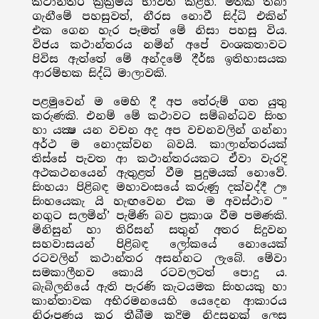
කථාන්තර ක්‍රක‍්‍රමය භාවිත කළහ. මතක තබා
ගැනීමේ පහසුවත්, නීරස නොවී සිද්ධි එකින්
එක ගෙන හැර පෑමත් මේ නිසා පහසු විය.
විජය කථාන්තරය නමින් අපේ වංශකතාවට
පිවිස ඇත්තේ මේ අන්දමේ දීර්ඝ ඉතිහාසයක
ආරම්භක සිද්ධි මාලාවකි.
පළමුවෙන් ම මෙහි දී අප තේරුම් ගත යුතු
කරුණකි. එනම් මේ කථාවට සම්බන්ධව සිංහ
හා යක්‍ෂ යන වචන අද අප වචනවලින් ගන්නා
අර්ථ ම නොදක්වන බවයි. කාලාන්තරයක්
තිස්සේ පැවත ආ කථාන්තරයකට ඒවා වැරදි
අථකථනයෙන් ඇතුළත් වීම පුදුමයක් නොවේ.
සිංහයා පිළිබඳ මහාවංසයේ කරුණු දක්වද්දී ඌ
සිංහයෙකැ යි හැඟවෙන එක ම අවස්ථාව "
නගුට සලමින්’ පැමිණි බව ප්‍රකාශ වීම පමණකි.
මිනිසුන් හා තිරිසන් සතුන් අතර සිදුවන
සහවාසයන් පිළිබඳ ලෝකයේ නොයෙක්
රටවලින් කථාන්තර අසන්නට ලැබේ. මේවා
සමකාලීනව කොයි රටවලටත් පොදු ය.
බැබිලනියේ ඇති පැරණි කැටයමක සිංහයකු හා
කාන්තාවක අභිරමනයෙහි යෙදෙන ආකාරය
නිරූපණය කර තීබීම කදිම නිදසුනක් ලෙස