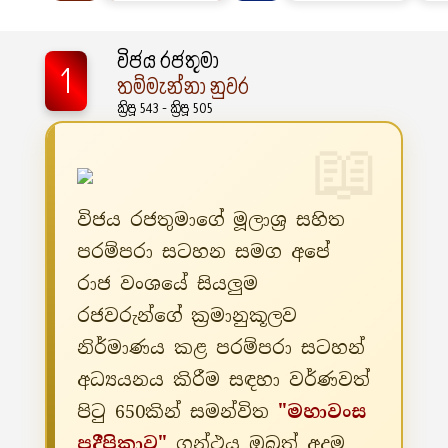
විජය රජතුමා
1
තම්මැන්නා නුවර
ක්‍රිපූ 543 - ක්‍රිපූ 505
විජය රජතුමාගේ මූලාශ්‍ර සහිත
පරම්පරා සටහන සමග අපේ
රාජ වංශයේ සියලුම
රජවරුන්ගේ ක්‍රමානුකූලව
නිර්මාණය කළ පරම්පරා සටහන්
අධ්‍යයනය කිරීම සඳහා වර්ණවත්
පිටු 650කින් සමන්විත
"මහාවංස
ප්‍රදීපිකාව"
ග්‍රන්ථය ඔබත් අදම