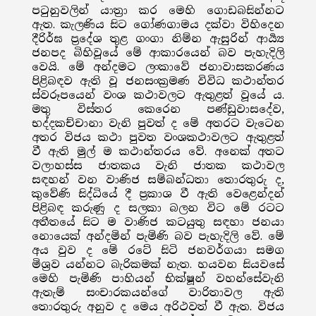
පටුනුවලින් යාත්‍රා කර මෙහි ගොඩබසින්නට
ඇත. කැලණිය සිට ගෝණගාමය දක්වා විහිදෙන
දීරිර්ඝ ප්‍රදේශ තුළ ගංගා නිම්න ඇසුරින් ආර්‍ය්‍ය
ජනපද බිහිවූයේ මේ ආකාරයෙන් බව පැහැදිලි
වෙයි. මේ අන්දමට ලංකාවේ ජනාවාසකරණය
පිළිබඳව ඇති වූ ජනසංක්‍රමණ විවිධ කථාන්තර
ස්වරූපයෙන් වංශ කථාවලට ඇතුළත් වූයේ ය.
මතු විස්තර කෙරෙන පණ්ඩුවාසදේව,
භද්දකච්චානා වැනි පුවත් ද මේ අතරට වැටෙන
අතර විජය කථා පුවත වංශකථාවලට ඇතුළත්
වී ඇති මුල් ම කථාන්තරය වේ. අනෙක් අතට
වලාහස්ස ජාතකය වැනි ජාතක කථාවල
සඳහන් වන වාණිජ සම්බන්ධතා තොරතුරු ද,
කුවේණි සිද්ධියේ දී ප්‍රකාශ වී ඇති වෙළෙන්දන්
පිළිබඳ කරුණු ද සලකා බලන විට මේ රටට
අතීතයේ සිට ම වාණිජ කටයුතු සඳහා ජනයා
නොයෙක් අන්දමින් පැමිණි බව පැහැදිලි වේ. මේ
අය වුව ද මේ රටේ සිටි ජනවර්ගයා සමග
මිශ්‍රව යන්නට බැරිකමක් නැත. හයවන සියවසේ
මෙහි පැමිණි පාහියන් භික්ෂූන් වහන්සේවැනි
ඇතැම් සංචාරකයන්ගේ වාරිතාවල ඇති
තොරතුරු අනුව ද මෙය අරිථවත් වී ඇත. විජය