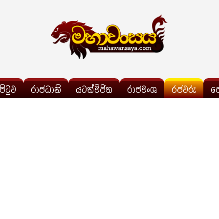
්පිටුව
රාජධානි
යටත්විජිත
රාජවංශ
රජවරු
ප