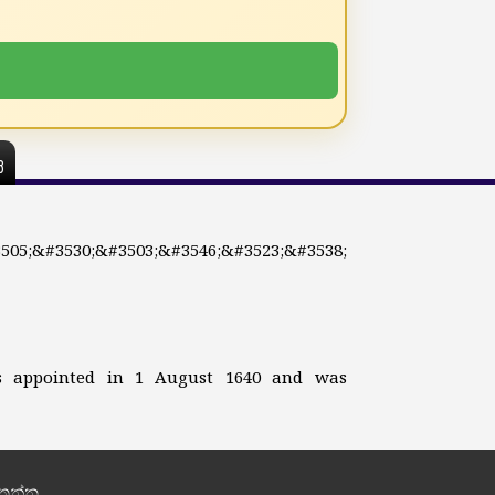
ය
505;&#3530;&#3503;&#3546;&#3523;&#3538;
s appointed in 1 August 1640 and was
තන්න