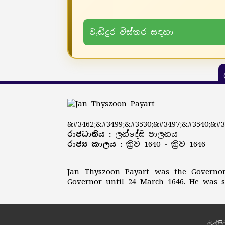
වැඩිදුර විස්තර සඳහා
&#3462;&#3499;&#3530;&#3497;&#3540;&#3
රාජධානිය :
ලන්දේසි පාලනය
රාජ්‍ය කාලය :
ක්‍රිව 1640 - ක්‍රිව 1646
Jan Thyszoon Payart was the Governo
Governor until 24 March 1646. He was s
මුල්පි