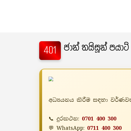
ජාන් තයිසූන් පයාට්
401
අධ්‍යයනය කිරීම සඳහා වර්ණවත
📞 දුරකථන:
0701 400 300
💬 WhatsApp:
0711 400 300