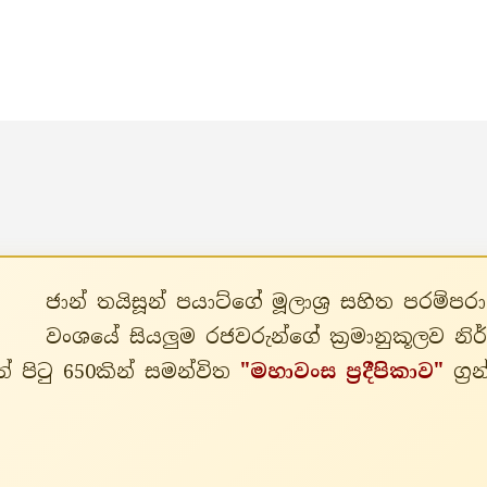
ජාන් තයිසූන් පයාට්ගේ මූලාශ්‍ර සහිත පරම
වංශයේ සියලුම රජවරුන්ගේ ක්‍රමානුකූලව න
් පිටු 650කින් සමන්විත
"මහාවංස ප්‍රදීපිකාව"
ග්‍