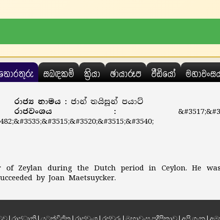
තොරතුරු
සබඳකම්
ක්‍රියා
ඡායාරූප
වීඩියෝ
මහාවංස
රාජ්‍ය නාමය :
ජාන් තයිසූන් පයාට්
රාජවංශය :
&#3517;&#3
482;&#3535;&#3515;&#3520;&#3515;&#3540;
r of Zeylan during the Dutch period in Ceylon. He wa
ucceeded by Joan Maetsuycker.
ටුව
|
රාජධානි
|
යටත්විජිත
|
රාජවංශ
|
රජවරු
|
මහාවංස ප්‍රදීපිකාව
|
අපි ගැන
|
අම