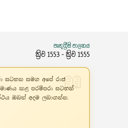
පෘතුග්‍රීසි පාලනය
ක්‍රිව 1553 - ක්‍රිව 1555
්පරා සටහන සමග අපේ රාජ
ිර්මාණය කළ පරම්පරා සටහන්
රන්ථය ඔබත් අදම ලබාගන්න.