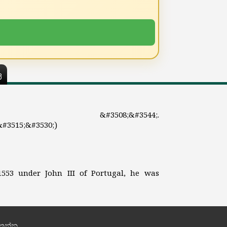
ය
ය :
&#3508;&#3544;.
#3515;&#3530;)
553 under John III of Portugal, he was
තන්න