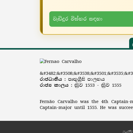
වැඩිදුර විස්තර සඳහා
&#3482;&#3508;&#3538;&#3501;&#3535;&#3
රාජධානිය :
පෘතුග්‍රීසි පාලනය
රාජ්‍ය කාලය :
ක්‍රිව 1553 - ක්‍රිව 1555
Fernão Carvalho was the 4th Captain-m
Captain-major until 1555. He was succe
මුල්පි