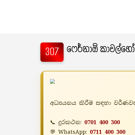
ෆෙර්නාඕ කාවල්හෝ
307
අධ්‍යයනය කිරීම සඳහා වර්ණවත
📞 දුරකථන:
0701 400 300
💬 WhatsApp:
0711 400 300