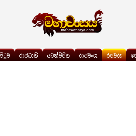
්පිටුව
රාජධානි
යටත්විජිත
රාජවංශ
රජවරු
ප