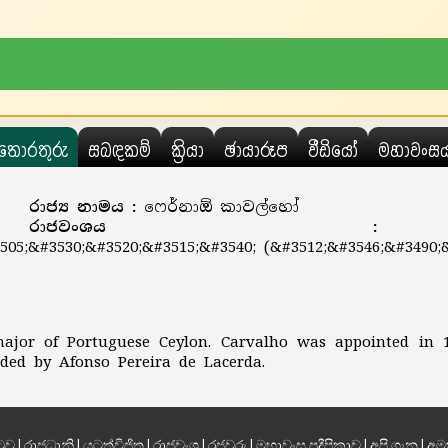
තොරතුරු
සබඳකම්
ක්‍රියා
ඡායාරූප
වීඩියෝ
මහාවංස
රාජ්‍ය නාමය :
ෆෙර්නාඕ කාවල්හෝ
රාජවංශ
505;&#3530;&#3520;&#3515;&#3540; (&#3512;&#3546;&#3490;&
ajor of Portuguese Ceylon. Carvalho was appointed in 1
eded by Afonso Pereira de Lacerda.
ටුව
|
රාජධානි
|
යටත්විජිත
|
රාජවංශ
|
රජවරු
|
මහාවංස ප්‍රදීපිකාව
|
අපි ගැන
|
අම