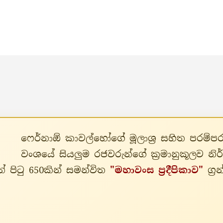
ෆෙර්නාඕ කාවල්හෝගේ මූලාශ්‍ර සහිත පරම
වංශයේ සියලුම රජවරුන්ගේ ක්‍රමානුකූලව න
් පිටු 650කින් සමන්විත
"මහාවංස ප්‍රදීපිකාව"
ග්‍