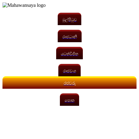
මුල්පිටුව
රාජධානි
යටත්විජිත
රාජවංශ
රජවරු
පොත