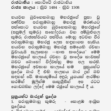
රාජධානිය :
කොට්ටේ රාජධානිය
රාජ්‍ය කාලය :
ක්‍රිව 1484 - ක්‍රිව 1508
හයවන බුවනෙකබාහු මහරජුගේ පුතා වූ
පණ්ඩිත පරාක්‍රමබාහු මහරජු මරණයට
පත්කොට හයවන බුවනෙකබාහු මහරජුගේ
(සපුමල් කුමරු) සහෝදරයා වන අම්බුළුගල
කුමරු රාජ්‍යත්වයට පත්විය. මොහු අටවන වීර
පරාක්‍රමබාහු මහරජු ලෙස හඳුනාගත හැකිය.
හයවන පරාක්‍රමබාහු මහරජු සමයෙහි රචනා
වූවායැයි සැලකෙන —හංස සංදේශය˜ මෙම
මහරජුගේ කාලයේ රචනා වූ සංදේශ කාව්‍යක්
බවට බොහෝ විද්වත්හු මත පල කරති.
මහරජුගේ අවසාන කාලයේ තම පුත්‍රයන්ට
ප්‍රදේශ බාර දී එහි පාලනය බාර දුන් බව
සඳහන් වේ. මාතෘභූමියේ අඳුරු යුගයක් ආරම්භ
කරමින් මුලින්ම පෘතුග්‍රීසීන් අප රටට
ගොඩබසින ලද්දේ මෙම රජුගේ කාලයේ දී ය.
පුත්‍රයන්ට බාරදුන් ප්‍රදේශ
1. පරාක්‍රමබාහු කුමරු
- කොළඹ ආශ්‍රිත
ප්‍රදේශය