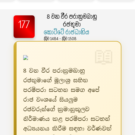
8 වන වීර පරාක්‍රමබාහු
177
රජතුමා
කොට්ටේ රාජධානිය
ක්‍රිව 1484 - ක්‍රිව 1508
8 වන වීර පරාක්‍රමබාහු
රජතුමාගේ මූලාශ්‍ර සහිත
පරම්පරා සටහන සමග අපේ
රාජ වංශයේ සියලුම
රජවරුන්ගේ ක්‍රමානුකූලව
නිර්මාණය කළ පරම්පරා සටහන්
අධ්‍යයනය කිරීම සඳහා වර්ණවත්