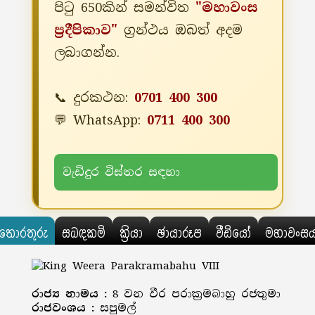
පිටු 650කින් සමන්විත
"මහාවංස
ප්‍රදීපිකාව"
ග්‍රන්ථය ඔබත් අදම
ලබාගන්න.
📞 දුරකථන:
0701 400 300
💬 WhatsApp:
0711 400 300
වැඩිදුර විස්තර සඳහා
තොරතුරු
සබඳකම්
ක්‍රියා
ඡායාරූප
වීඩියෝ
මහාවංස
රාජ්‍ය නාමය :
8 වන වීර පරාක්‍රමබාහු රජතුමා
රාජවංශය :
සපුමල්