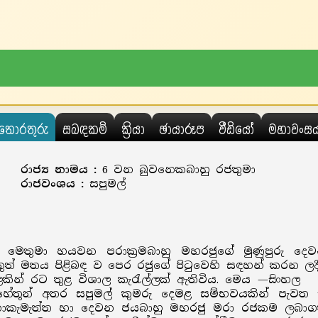
තොරතුරු
සබඳකම්
ක්‍රියා
ඡායාරූප
වීඩියෝ
මහාවංස
රාජ්‍ය නාමය :
6 වන බුවනෙකබාහු රජතුමා
රාජවංශය :
සපුමල්
්වුණු මෙතුමා හයවන පරාක්‍රමබාහු මහරජුගේ මුණුපු
නෙකුත් මතය පිළිබඳ ව පෙර රජුගේ පිටුවෙහි සඳහන් කරන 
ින් රට තුළ විශාල කැරැල්ලක් ඇතිවිය. මෙය —සිංහල
ම හේතූන් අතර සපුමල් කුමරු දෙමළ සම්භවයකින් පැව
ක් වූ නොකැමැත්ත හා දෙවන ජයබාහු මහරජු මරා රජකම ලබ