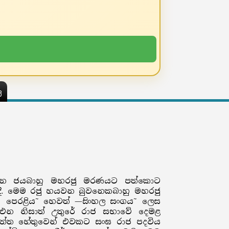
ය
රු දෙවන ජයබාහු මහරජු මරණයට පත්කොට
ලදී. මෙම රජු හයවන බුවනෙකබාහු මහරජු
 පෙරළිය˜ හෙවත් —සිංහල සංගය˜ ලෙස
ත එන නිසාත් උතුරේ රාජ සභාවේ දෙමළ
ාගත්ත හේතුවෙන් එවකට සංඝ රාජ පදවිය