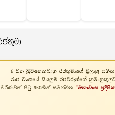
රජතුමා
6 වන බුවනෙකබාහු රජතුමාගේ මූලාශ්‍ර සහ
රාජ වංශයේ සියලුම රජවරුන්ගේ ක්‍රමානුකූ
වර්ණවත් පිටු 650කින් සමන්විත
"මහාවංස ප්‍රදීපි