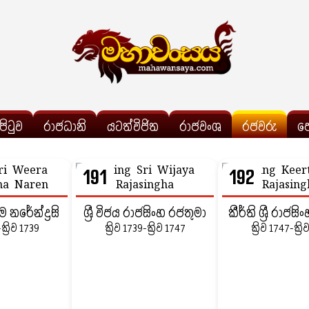
්පිටුව
රාජධානි
යටත්විජිත
රාජවංශ
රජවරු
ප
191
192
‍රම නරේන්ද්‍රසි
ශ්‍රී විජය රාජසිංහ රජතුමා
කීර්ති ශ්‍රී රාජස
-ක්‍රිව 1739
ක්‍රිව 1739-ක්‍රිව 1747
ක්‍රිව 1747-ක්‍ර