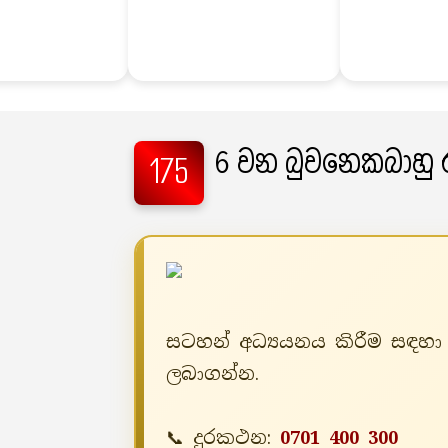
6 වන බුවනෙකබාහු 
175
සටහන් අධ්‍යයනය කිරීම සඳහා 
ලබාගන්න.
📞 දුරකථන:
0701 400 300