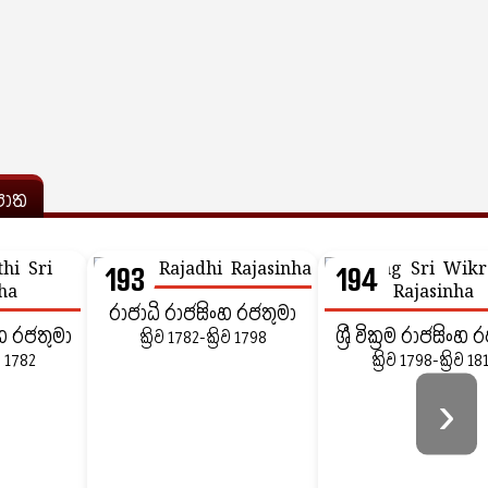
ොත
193
194
රාජාධි රාජසිංහ රජතුමා
ිංහ රජතුමා
ශ්‍රී වික්‍රම රාජසිංහ
ක්‍රිව 1782-ක්‍රිව 1798
ිව 1782
ක්‍රිව 1798-ක්‍රිව 18
›