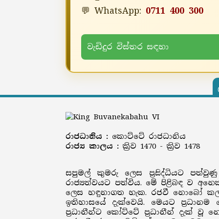
💬 WhatsApp:
0711 400 300
වැඩිදුර විස්තර සඳහා
රාජධානිය :
කොට්ටේ රාජධානිය
රාජ්‍ය කාලය :
ක්‍රිව 1470 - ක්‍රිව 1478
සපුමල් කුමරු ලෙස ප්‍රසිද්ධියට පත
රාජ්‍යත්වයට පත්විය. මේ පිළිබඳ ව අ
ලෙස හඳුනාගත හැක. රජවී නොබෝ කලක
ඉතිහාසයේ දැක්වෙයි. මෙයට ප්‍රධාන
ප්‍රධානීන්ට කෝට්ටේ ප්‍රධානීන් දැ