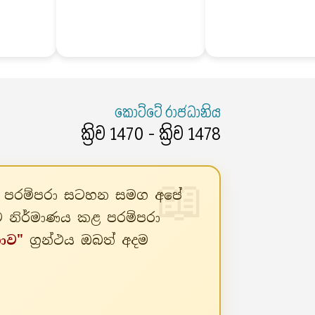
කොට්ටේ රාජධානිය
ක්‍රිව 1470 - ක්‍රිව 1478
ිත පරම්පරා සටහන සමග අපේ
ලව නිර්මාණය කළ පරම්පරා
කාව"
ග්‍රන්ථය ඔබත් අදම