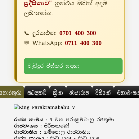
ප්‍රදීපිකාව"
ග්‍රන්ථය ඔබත් අදම
ලබාගන්න.
📞 දුරකථන:
0701 400 300
💬 WhatsApp:
0711 400 300
වැඩිදුර විස්තර සඳහා
තොරතුරු
සබඳකම්
ක්‍රියා
ඡායාරූප
වීඩියෝ
මහාවංස
රාජ්‍ය නාමය :
5 වන පරාක්‍රමබාහු රජතුමා
රාජවංශය :
සිරිසඟබෝ
රාජධානිය :
ගම්පොල රාජධානිය
රාජ්‍ය කාලය :
ක්‍රිව 1344 - ක්‍රිව 1359