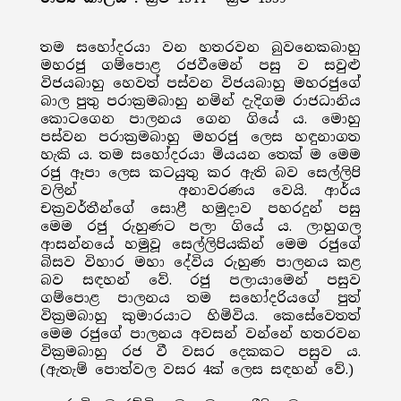
තම සහෝදරයා වන හතරවන බුවනෙකබාහු
මහරජු ගම්පොළ රජවීමෙන් පසු ව සවුළු
විජයබාහු හෙවත් පස්වන විජයබාහු මහරජුගේ
බාල පුතු පරාක්‍රමබාහු නමින් දැදිගම රාජධානිය
කොටගෙන පාලනය ගෙන ගියේ ය. මොහු
පස්වන පරාක්‍රමබාහු මහරජු ලෙස හඳුනාගත
හැකි ය. තම සහෝදරයා මියයන තෙක් ම මෙම
රජු ඈපා ලෙස කටයුතු කර ඇති බව සෙල්ලිපි
වලින් අනාවරණය වෙයි. ආර්ය
චක්‍රවර්තීන්ගේ සොළී හමුදාව පහරදුන් පසු
මෙම රජු රුහුණට පලා ගියේ ය. ලාහුගල
ආසන්නයේ හමුවූ සෙල්ලිපියකින් මෙම රජුගේ
බිසව විහාර මහා දේවිය රුහුණ පාලනය කළ
බව සඳහන් වේ. රජු පලායාමෙන් පසුව
ගම්පොළ පාලනය තම සහෝදරියගේ පුත්
වික්‍රමබාහු කුමාරයාට හිමිවිය. කෙසේවෙතත්
මෙම රජුගේ පාලනය අවසන් වන්නේ හතරවන
වික්‍රමබාහු රජ වී වසර දෙකකට පසුව ය.
(ඇතැම් පොත්වල වසර 4ක් ලෙස සඳහන් වේ.)