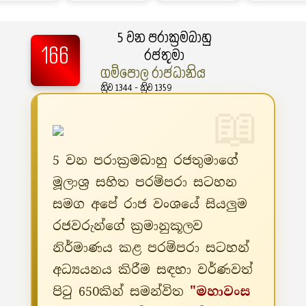
5 වන පරාක්‍රමබාහු
166
රජතුමා
ගම්පොල රාජධානිය
ක්‍රිව 1344 - ක්‍රිව 1359
5 වන පරාක්‍රමබාහු රජතුමාගේ
මූලාශ්‍ර සහිත පරම්පරා සටහන
සමග අපේ රාජ වංශයේ සියලුම
රජවරුන්ගේ ක්‍රමානුකූලව
නිර්මාණය කළ පරම්පරා සටහන්
අධ්‍යයනය කිරීම සඳහා වර්ණවත්
පිටු 650කින් සමන්විත
"මහාවංස