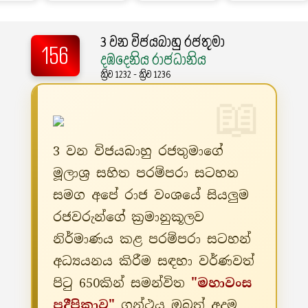
3 වන විජයබාහු රජතුමා
156
දඹදෙනිය රාජධානිය
ක්‍රිව 1232 - ක්‍රිව 1236
3 වන විජයබාහු රජතුමාගේ
මූලාශ්‍ර සහිත පරම්පරා සටහන
සමග අපේ රාජ වංශයේ සියලුම
රජවරුන්ගේ ක්‍රමානුකූලව
නිර්මාණය කළ පරම්පරා සටහන්
අධ්‍යයනය කිරීම සඳහා වර්ණවත්
පිටු 650කින් සමන්විත
"මහාවංස
ප්‍රදීපිකාව"
ග්‍රන්ථය ඔබත් අදම