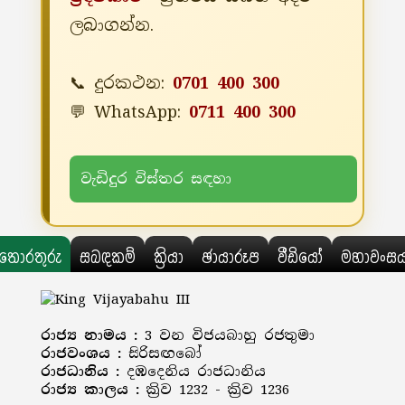
ලබාගන්න.
📞 දුරකථන:
0701 400 300
💬 WhatsApp:
0711 400 300
වැඩිදුර විස්තර සඳහා
තොරතුරු
සබඳකම්
ක්‍රියා
ඡායාරූප
වීඩියෝ
මහාවංස
රාජ්‍ය නාමය :
3 වන විජයබාහු රජතුමා
රාජවංශය :
සිරිසඟබෝ
රාජධානිය :
දඹදෙනිය රාජධානිය
රාජ්‍ය කාලය :
ක්‍රිව 1232 - ක්‍රිව 1236