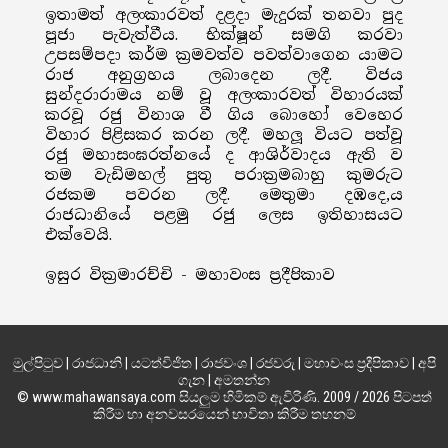
ඉතාමත් අලංකාරවත් දළදා මැදුරක් තනවා පුද
පූජා පැවැත්වීය. භික්ෂූන් සමගි කරවා
උපසම්පදා කර්ම ක්‍රමවත්ව පවත්වාගෙන යාමට
රාජ අනුග්‍රහය ලබාදෙන ලදී. විජය
සුන්දරාරාමය නම් වූ අලංකාරවත් විහාරයක්
කරවූ රජු විනාශ වී ගිය බොහෝ වෙහෙර
විහාර පිළිසකර කරන ලදී. මහලූ වියට පත්වූ
රජු මහාසංඝරත්නයේ ද ආශිර්වාදය ඇති ව
තම වැඩිමහල් පුතු පරාක්‍රමබාහු කුමරුට
රජකම පවරන ලදී. මෙතුමා දඹදෙ‚ය
රාජධානියේ පළමු රජු ලෙස ඉතිහාසයට
එක්වෙයි.
ඉසුර වික්‍රමාරච්චි - මහාවංස ප්‍රදීපිකාව
මුල්පිටුව
|
රාජධානි
|
යටත්විජිත
|
රාජවංශ
|
රජවරු
|
මහාවංස ප්‍රදීපිකාව
|
අපි
ගැන
|
අමතන්න
© www.mahawansaya.com සියලුම හිමිකම් ඇවිරිණි. 2009 / 2026 පිටපත්
කිරීම හා අනවසරයෙන් භාවිතා කිරීම තහනම්