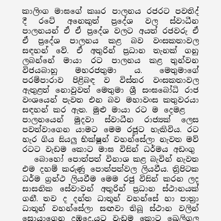
කාලිංග මාඝගේ කෘෘර පාලනය රජරට පවතිද්
දී රටේ අනෙකුත් ප්‍රදේශ වල ස්වාධීන
පාලනයන් ඒ ඒ ප්‍රදේශ වලට අයත් රජවරු ඒ
ඒ ප්‍රදේශ පාලනය කළ බව වංසකතාවල
සඳහන් වේ. ඒ අතුරින් ප්‍රධාන තැනක් ගනු
ලබන්නේ මායා රට පාලනය කළ තුන්වන
විජයබාහු මහරජතුමා ය. මෙතුමාගේ
පරම්පාරාව පිළිබඳ ව විස්තර වංසකතාවල
ඇතුළත් නොවුවත් මෙතුමා ශ්‍රී සංඝබෝධි රාජ
වංශයෙන් පැවත එන බව මහාවංස කතුවරයා
සඳහන් කර ඇත. මුළු මායා රට ම දෙමළ
පාලනයෙන් මුදවා ස්වාධීන රාජ්‍යක් ලෙස
පවත්වාගෙන යාමට මෙම රජුට හැකිවිය. රට
හැර ගිය සියලු භික්ෂූන් වහන්සේලා නැවත මව්
රටට වැඩම කොට මාඝ විසින් ධර්මය අඩංගු
බොහෝ පොත්පත් විනාශ කළ බැවින් නැවත
එම දහම් කරුණු පොත්පත්වල ලියවීය. ත්‍රිපිටක
ධර්ම ග්‍රන්ථ ලියවීම මෙම රජු විසින් කරන ලද
සාසනික සේවාවන් අතුරින් ප්‍රධාන ස්ථානයක්
ගනී. තව ද දන්ත ධාතූන් වහන්සේ හා පාත්‍රා
ධාතූන් වහන්සේලා සඟවා තිබූ ස්ථාන වලින්
සොයාගෙන දඹදෙ‚යට වැඩම කොට ඛෙලිගල