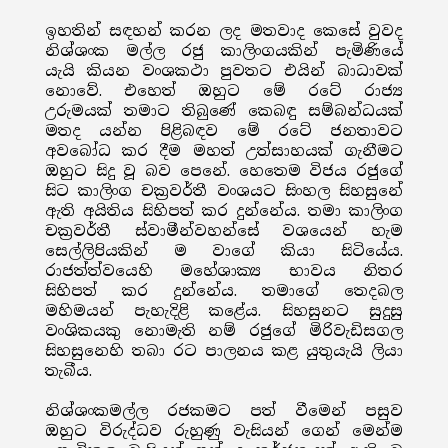
ඉහතින් සඳහන් කරන ලද මතවාද කෙසේ වුවද
නිශ්ශංක මල්ල රජු කාලිංගයකින් පැමිණියේ
යැයි කියන වංශකථා පුවතට එයින් බාධාවක්
නොවේ. එහෙත් ඔහුට මේ රටේ රාජ්‍ය
උරුමයක් තමාට තිබුණේ කෙබඳු සම්බන්ධයක්
මතද යන්න පිළිබඳව මේ රටේ ජනතාවට
අවබෝධ කර දීම මහත් උත්සාහයක් ගැනීමට
ඔහුට සිදු වූ බව පෙනේ. හෙතෙම විජය රජුගේ
සිට කාලිංග චක්‍රවර්තී වංශයට සිංහල සිහසුනේ
ඇති අයිතිය සිහිපත් කර දුන්නේය. තමා කාලිංග
චක්‍රවර්තී ස්වාමීන්වහන්සේ වශයෙන් හැම
සෙල්ලිපියකින් ම වාගේ කියා සිටියේය.
රාජත්ත්වයෙහි මහේශාක්‍ය භාවය නිතර
සිහිපත් කර දුන්නේය. තමාගේ තෙදබල
මහිමයන් පැහැදිළි කළේය. සිහසුනට සුදුසු
වංශිකයකු නොමැති නම් රජුගේ මිරිවැඩිසගල
සිහසුනෙහි තබා රට පාලනය කළ යුතුයැයි ලියා
තැබීය.
නිශ්ශංකමල්ල රජකමට පත් වීමෙන් පසුව
ඔහුට විරුද්ධව රුහුණු වැසියන් ගෙන් මෙන්ම