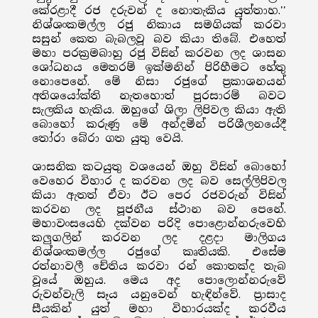
කේරළාදී රජ දරුවන් ද නොතැකිය යුත්තාහ.''
නිශ්ශංකමල්ල රජු නිකාය සමගියක් කරවා
සසුන් කෙත බැබලවූ බව කියා තිබේ. එහෙත්
මහා පරක්‍රමබාහු රජු විසින් කරවන ලද ශාසන
ශෝධනය මෙතරම් ඉක්මනින් පිරිහීමට හේතු
නොපෙනේ. මේ නිසා රජුගේ ප්‍රකාශනයන්
අතිශයෝක්ති නැතහොත් පුරසාරම් බවට
සැලකිය හැකිය. ඔහුගේ ශිලා ලිපිවල කියා ඇති
බොහෝ කරුණු මේ අන්දමින් පරිශීලනයේදී
තෝරා බේරා ගත යුතු වෙයි.
ශාසනික කටයුතු වශයෙන් ඔහු විසින් බොහෝ
වෙහෙර විහාර ද කරවන ලද බව සෙල්ලිපිවල
කියා ඇතත් ඒවා ඊට පෙර රජවරුන් විසින්
කරවන ලද පූජනීය ස්ථාන බව පෙනේ.
මහාවංසයෙහි දක්වන පරිදි පොළොන්නරුවෙහි
කලුගලින් කරවන ලද දළදා මාලිගය
නිශ්ශංකමල්ල රජුගේ කෘතියකි. එසේම
රත්නාවලී චේතිය කරවා රන් කොතක්ද තැබ
වූයේ ඔහුය. මෙය අද පොලොන්නරුවේ
රුවන්වැලි සෑය යනුවෙන් හැඳින්වේ. ප්‍රාසාද
සීයකින් යුත් මහා විහාරයක්ද කරවීය