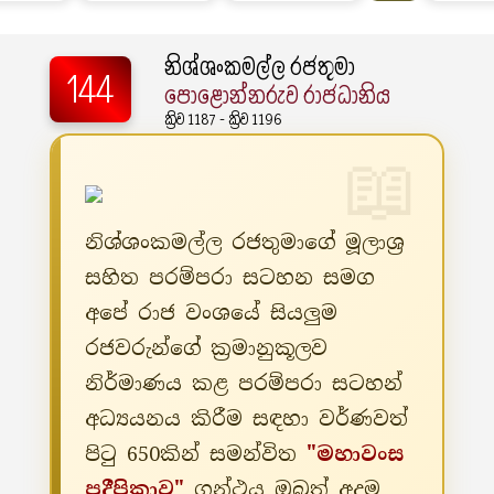
නිශ්ශංකමල්ල රජතුමා
144
පොළොන්නරුව රාජධානිය
ක්‍රිව 1187 - ක්‍රිව 1196
නිශ්ශංකමල්ල රජතුමාගේ මූලාශ්‍ර
සහිත පරම්පරා සටහන සමග
අපේ රාජ වංශයේ සියලුම
රජවරුන්ගේ ක්‍රමානුකූලව
නිර්මාණය කළ පරම්පරා සටහන්
අධ්‍යයනය කිරීම සඳහා වර්ණවත්
පිටු 650කින් සමන්විත
"මහාවංස
ප්‍රදීපිකාව"
ග්‍රන්ථය ඔබත් අදම