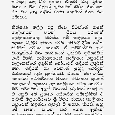
කටයුතු කළ බව පෙනේ. එසේම ඔහු රජුගේ
බෑනා ද විය. රජුගේ ඇවෑමෙන් කීර්ති නිශ්ශංක
රජ විය යුතු නමුත් රාජ්‍ය ලොභීන් නිසා එය
පමාවිය.
නිශ්ශංක මල්ල රජු කියා සිටින්නේ තමන්
කාලිංගයකු බවත් විජය රජුගෙන්
පැවැතෙන්නෙකු බවත්ය. මේ කාලිංගය ගැන
සලකා බැලීම අවශ්‍ය වෙයි. මෙහිදී දීර්ඝ තර්ක
කිරීමක් අවශ්‍ය නොවේ. ඒ සම්බන්ධව ඇති
වියතුන්ගේ මත කෙටියෙන් දැක්වීම ප්‍රමාණවත්
යැයි සිතමි. සාමාන්‍යයෙන් කාලිංගය යනුවෙන්
සැලකෙන්නේ දකුණින් ගෝධාවරී නදියත් උතුරින්
මහා නදියත් හා ඩෙකාන් මුහුදු වෙරළත්
සීමාකොට ඇති ප්‍රදේශයයි. එහෙත් මහාචාර්ය
සෙනරත් පරණවිතාන මහතා මධ්‍යතන යුගයේ
සිංහලයන් සලකන ලද කාලිංගය මෙය නොවන
බව පවසමින් අලුත් මතයක් ඉදිරිපත් කළේ ය.
ඒ අනුව මේ යුගයේ අතිශයින් සමෘද්ධිමත් ව
පැවැති මලයාසියාවේ ශ්‍රී විජය රාජ්‍යය කාලිංගය
යනුවෙන් හඳුන්වා ඇතැයි ඒ මහතා කියයි. ඔහු
මේ සඳහා සාධක කර ගෙන ඇත්තේ
සාහිත්‍යමය මූලාශ්‍රයන් හා ලිපි අතර කොටවන