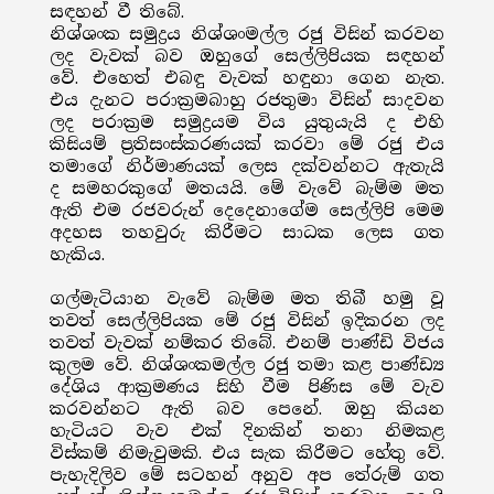
සඳහන් වී තිබේ.
නිශ්ශංක සමුද්‍රය නිශ්ශංමල්ල රජු විසින් කරවන
ලද වැවක් බව ඔහුගේ සෙල්ලිපියක සඳහන්
වේ. එහෙත් එබඳු වැවක් හඳුනා ගෙන නැත.
එය දැනට පරාක්‍රමබාහු රජතුමා විසින් සාදවන
ලද පරාක්‍රම සමුද්‍රයම විය යුතුයැයි ද එහි
කිසියම් ප්‍රතිසංස්කරණයක් කරවා මේ රජු එය
තමාගේ නිර්මාණයක් ලෙස දක්වන්නට ඇතැයි
ද සමහරකුගේ මතයයි. මේ වැවේ බැම්ම මත
ඇති එම රජවරුන් දෙදෙනාගේම සෙල්ලිපි මෙම
අදහස තහවුරු කිරීමට සාධක ලෙස ගත
හැකිය.
ගල්මැටියාන වැවේ බැම්ම මත තිබී හමු වූ
තවත් සෙල්ලිපියක මේ රජු විසින් ඉදිකරන ලද
තවත් වැවක් නම්කර තිබේ. එනම් පාණ්ඩි විජය
කුලම වේ. නිශ්ශංකමල්ල රජු තමා කළ පාණ්ඩ්‍ය
දේශිය ආක්‍රමණය සිහි වීම පිණිස මේ වැව
කරවන්නට ඇති බව පෙනේ. ඔහු කියන
හැටියට වැව එක් දිනකින් තනා නිමකළ
විස්කම් නිමැවුමකි. එය සැක කිරීමට හේතු වේ.
පැහැදිලිව මේ සටහන් අනුව අප තේරුම් ගත