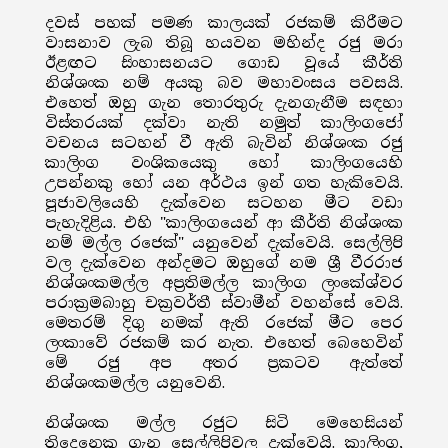
දවස් පහක් පමණ කාලයක් රජකම් කිරීමට
වාසනාව ලැබ තිබූ හයවන මහින්ද රජු මරා
ඊළඟට සිංහාසනයට ගොඩ වූයේ කීර්ති
නිශ්ශංක නම් අයකු බව මහාවංසය පවසයි.
එහෙත් ඔහු ගැන තොරතුරු දැනගැනීම සඳහා
විස්තරයක් දක්වා නැති නමුත් කාලිංගජෝ
වචනය සටහන් වී ඇති බැවින් නිශ්ශංක රජු
කාලිංග වංශිකයෙකු හෝ කාලිංගයෙහි
උපන්නකු හෝ යන අර්ථය ඉන් ගත හැකිවෙයි.
පූජාවලියෙහි දැක්වෙන සටහන මීට වඩා
පැහැදිළිය. එහි "කාලිංගයෙන් ආ කීර්ති නිශ්ශංක
නම් මල්ල රජෙක්" යනුවෙන් දැක්වෙයි. සෙල්ලිපි
වල දැක්වෙන අන්දමට ඔහුගේ නම ශ්‍රී වීරරාජ
නිශ්ශංකමල්ල අප්‍රතිමල්ල කාලිංග ලංකේශ්වර
පරාක්‍රමබාහු චක්‍රවර්තී ස්වාමීන් වහන්සේ වෙයි.
මෙතරම් දිගු නමක් ඇති රජෙක් මීට පෙර
ලංකාවේ රජකම් කර නැත. එහෙත් බෙහෙවින්
මේ රජු අප අතර ප්‍රකටව ඇත්තේ
නිශ්ශංකමල්ල යනුවෙනි.
නිශ්ශංක මල්ල රජුට සිටි මෙහෙසියන්
තිදෙනෙකු ගැන සෙල්ලිපිවල දැක්වෙයි. කාලිංග,