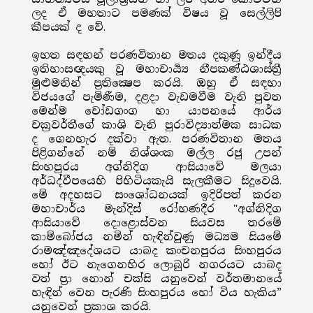
ලද ඒ මහතාට පමණක් විෂය වූ සෙල්ලිපි
කීපයක් ද වේ.
ඉහත සඳහන් පරණවිතාන මතය දකුණු ඉන්දීය
ඉතිහාසඥයකු වූ මහාචාර්‍ය්‍ය නීපකණ්ඨශාස්ත්‍රී
මුළුමනින් ප්‍රතික්‍ෂෙප කරයි. ඔහු ඒ සඳහා
විජයගේ පැමිණීම, දළදා වැඩමවීම වැනි පුවත
මෙන්ම චෝඩගංග හා යාපනයේ ආර්ය
චක්‍රවර්තීගේ කාශි වැනි පුරාවිද්‍යාත්මක සාධක
ද ගෙනහැර දක්වා ඇත. පරණවිතාන මතය
පිළිගන්නේ නම් නිශ්ශංක මල්ල රජු උපන්
සිංහපුරය අග්නිදිග ආසියාවේ මලයා
අර්ධද්වීපයෙහි පිහිටියකැයි සැලකීමට සිදුවෙයි.
මේ අදහසට සංශෝධනයක් ඉදිරිපත් කරන
මහාචාර්ය මැන්දිස් රෝහණදීර "අග්නිදිග
ආසියාවේ දොළොස්වන සියවස තරමේ
කාම්බෝජය නමින් හැඳින්වුණු මධ්‍යම සියමේ
රාමඤ්ඤදේශයට යාබද කංචනපුරය සිංහපුරය
හෝ ඊට නැගෙනහිර ලොබුරි නගරයට යාබද
වත් ප්‍රා නොන් චක්සි යනුවෙන් වර්තමානයේ
හැඳින් වෙන පැරණි සිංහපුරය හෝ විය හැකිය”
යනුවෙන් ප්‍රකාශ කරයි.