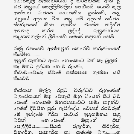
ගොවිකුල වැසියන්ගෙන් ද තර්ජනයක් ඇති වූ
බව ඔහුගේ සෙල්ලිපිවලින් පෙනීයයි. ගොවි කුල
ඇත්තන් රාජ්‍යය නොපැතිය යුත්තකි, යනු
ඔහුගේ අදහස විය. ඔහු මේ අදහස් තර්ජන
ස්වරූපයන් කියා පැවේය. එසේම තදින්ම
අවවාද කරන ලද්දේ රුහුණන්ටය.
කටුගහගල්ගේ ලිපියෙහි මෙසේ සඳහන් වෙයි.
රූණු රජයෙහි ඇත්තවුන් කෙරෙහි කරුණායෙන්
කියම්හ. .......
අනුන් ගැත්තට ආශා නොකොට බත් කෑ බුලත්
කෑ මතට උද්ධත නොව රූණො,
නිවංචාවොයැ ස්වාමී පක්ෂපාත ගැත්තා යයි
කියවව.
නිශ්ශංක මල්ල රජුට විරුද්ධව රුහුණෙන්
බලවේගයක් මතු වෙතැයි ඔහු බියෙන් සිටි බව
පෙනේ. හෙතෙම මහජනතාවට තමා හඳුන්වා
දෙමින් දිවයින පුරා ඇවිද්දේය. වෙනත් රජවරුන්
මේ අන්දමේ දීර්ඝ සංචාර අනුගමනය කළ
බවක් නොපෙනේ. ඔහුගේ එක්
සෙල්ලිපිය................සියළු ජලදුර්ග, ගිරිදුර්ග,
වනදුර්ග, පංකදුර්ග හා ගම්බිම් බලා..........නු