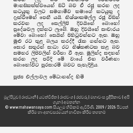
මානසිකත්ත්වයෙන් සිටි බව ඒ රජු කරන ලද
කටයුතු වලට සමගාමීව තමාගේ කටයුතු ද
දැක්වීමෙන් පෙනී යයි. නිශ්ශංකමල්ල රජු විසින්
කරවන ලද සෙල්ලිපි දිවයිනේ බොහෝ
ප්‍රදේශවල දක්නට ලැබේ. ඔහු දිවයිනේ සංචාරය
මේවා බොහෝ සෙයින් පිහිටුවන්නට ඇත. ඔහු
මුළු රට තුළ බලය කරද්දී රැක ගන්නට ඇත.
සොර සතුරන් සාධා රට නිෂ්කණටක කළ බව
සමහර ලිපිවලින් වර්තා වී ඇත. මුලින්ද සඳහන්
කරන ලද පරිදි මේ වායේ එන වර්ණනා
බොහෝවිට පුරසාරම් බවට පැහැදිළිය.
පූජ්‍ය එල්ලාවල මේධානන්ද හිමි
මුල්පිටුව
|
රාජධානි
|
යටත්විජිත
|
රාජවංශ
|
රජවරු
|
මහාවංස ප්‍රදීපිකාව
|
අපි
ගැන
|
අමතන්න
© www.mahawansaya.com සියලුම හිමිකම් ඇවිරිණි. 2009 / 2026 පිටපත්
කිරීම හා අනවසරයෙන් භාවිතා කිරීම තහනම්