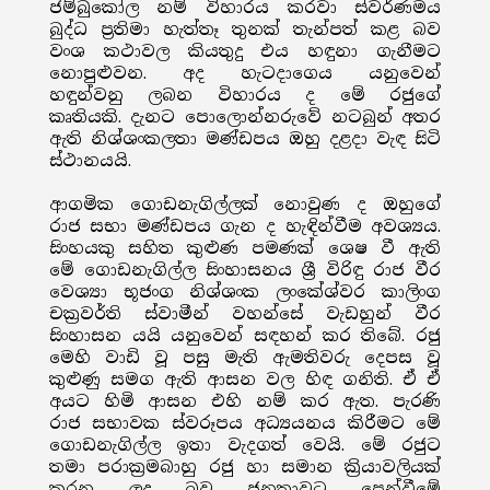
ජම්බුකෝල නම් විහාරය කරවා ස්වර්ණමය
බුද්ධ ප්‍රතිමා හැත්තෑ තුනක් තැන්පත් කළ බව
වංශ කථාවල කියතුදු එය හඳුනා ගැනීමට
නොපුළුවන. අද හැටදාගෙය යනුවෙන්
හඳුන්වනු ලබන විහාරය ද මේ රජුගේ
කෘතියකි. දැනට පොලොන්නරුවේ නටබුන් අතර
ඇති නිශ්ශංකලතා මණ්ඩපය ඔහු දළදා වැඳ සිටි
ස්ථානයයි.
ආගමික ගොඩනැගිල්ලක් නොවුණ ද ඔහුගේ
රාජ සභා මණ්ඩපය ගැන ද හැඳින්වීම අවශ්‍යය.
සිංහයකු සහිත කුළුණ පමණක් ශෙෂ වී ඇති
මේ ගොඩනැගිල්ල සිංහාසනය ශ්‍රී විරිඳු රාජ වීර
වෙශ්‍යා භූජංග නිශ්ශංක ලංකේශ්වර කාලිංග
චක්‍රවර්ති ස්වාමීන් වහන්සේ වැඩහුන් වීර
සිංහාසන යයි යනුවෙන් සඳහන් කර තිබේ. රජු
මෙහි වාඩි වූ පසු මැති ඇමතිවරු දෙපස වූ
කුළුණු සමග ඇති ආසන වල හිඳ ගනිති. ඒ ඒ
අයට හිමි ආසන එහි නම් කර ඇත. පැරණි
රාජ සභාවක ස්වරූපය අධ්‍යයනය කිරීමට මේ
ගොඩනැගිල්ල ඉතා වැදගත් වෙයි. මේ රජුට
තමා පරාක්‍රමබාහු රජු හා සමාන ක්‍රියාවලියක්
කරන ලද බව ජනතාවට පෙන්වීමේ