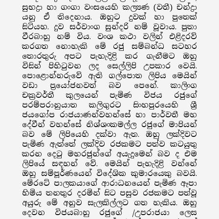
සුභද්‍රා හා ගංගා වංසයෙහි කල්‍යණ (වතී) චන්ද්‍රා
යනු ඒ තිදෙනාය. ඔහුට දුවක් හා පුතෙක්
සිටියහ. දුව සර්වාංග සුන්දරි නම් වූවාය. පුතා
වීරබාහු නම් විය. වංශ කථා වලින් එළිදරව්
කරගත නොහැකි මේ රජු සම්බන්ධ සටහර
තොරතුරු අපට පැහැදිළි කර ගැනීමට ඔහු
විසින් පිහිටුවන ලද සෙල්ලිපි උපකාර වෙයි.
පොළොන්නරුවේ ඇති ගල්පොත ලිපිය මෙයින්
වඩා ප්‍රයෝජනවත් බව පෙනේ. කාලිංග
චක්‍රවර්තී කුලයෙන් පැමිණ විජය රජුගේ
පරම්පරානුයාත කලිගුරට සිංහපුරයෙහි ශ්‍රී
ජයගෝප රාජයාණන්වහන්සේ හා පාර්වතී මහ
දේවීන් වහන්සේ නිශ්ශංකමල්ල රජුගේ මාපියන්
බව මේ ලිපියෙහි දක්වා ඇත. ඔහු ලක්දිවට
පැමිණ ඇත්තේ ලක්දිව රජකමට පත්ව කටයුතු
කරන දෙටු මහරජුන්ගේ අයැදුමෙන් බව ද එම
ලිපියේ සඳහන් වේ. මෙයින් පැහැදිළි වන්නේ
ඔහු සම්පූර්ණයෙන් විදේශික කුමාරයෙකු බවයි.
මේරටේ පාලකයාගේ ආරාධනයෙන් පැමිණ ඈපා
හිමිය තනතුර දරමින් සිට පසුව රජකමට පත්වූ
අයුරු මේ අනුව සැලකිල්ලට ගත හැකිය. ඔහු
දෙවන විජයබාහු රජුගේ /උපරාජයා ලෙස