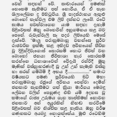
වෙන් සඳහන් වේ. සංචාරයෙන් පමණක්
හෙතෙම සැහීමට පත් නොවීය. ඒ ඒ තැන
ශිලාලේඛන ද පිහිටුවිය. ශ්‍රී පාදස්ථානය ඇතුළු
බොහෝ තැන්වල එම ලිපි දක්නට ලැබේ. රටේ
සාමය පවත්වාගෙන යාම සඳහා දැහැමි
පිළිවෙතක් ඔහු බෙහෙවින් අනුගමනය කළ බව
පෙනේ. රුවැන්වැලි සෑ පදර ලිපියෙහි මෙසේ
දැක්වේ. "මාලු පරාක්‍රමබාහු වහන්සෙ පුර්ව
රාජවරිත ඉක්මැ කළ අතිදඩ අවිනයෙන් පීඩිත
වූ දිළින්දිවැගොස් සොරකම් කොට ජීවත් වන
බොහෝ ජනයා ජීවිතාශා හැර සොරකම්
කරන්නෙ ධනාශාවෙන් වේදැයි රන්රිදී මුතු
මැණික් වස්ත්‍රාභරණාදී වූ උන් උන් කැමැති වස්තු
හා සරක් ගම්බිම් දී අභය දී............................” තමාට
වර්‍ෂයකට පමණ පූර්වයෙහි සිටි මහා
පරාක්‍රමබාහු රජුගේ අවිනය පෙන්වා දෙමින්
ජනතාව සැනසීමට ගත් ක්‍රියා මාර්ගය මෙබඳු
ලේඛන වලින් පෙනුණද එහි යම් අදහස වූ
තමාගේ රාජ්‍ය උරුමය ගැන තෘප්තිමත් නොවන
ජනතාව අන් අයුරකින් නිහඬ කරවීමේ
පිළිවෙතක් බව නිශ්චිත කළ හැකිය. ඔහු වර්ෂ
ගණනකට අයබදු නොගත්තේය. මුළු රටෙහිම