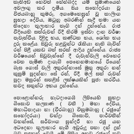
කැතිඅඩ හෙවත් හේන්බද්ද යම් ප්‍රමාණයෙන්
අවලංගු කර දැමීය. සිය සහෝදරයා වූ
විජයබාහු කුමරු, අගමෙහෙසුන් වූ කාලිංග
සුභද්‍රා දේවිය, ඔටුනු අබරණින් සෑදී තමා යන
තිදෙනා තුලාභාර තෑගි දන් දුන්නේය. රාජ
වීදියෙහි සත්රුවන් රිදී තිරම් ඉස්වා දාන වර්ෂා
පැවැත්වීය. දිළිඳු භය, කණ්ටක භය, ශෝක භය
දුරු කළේය. සිවුරු හළවුන්ට රැකියා නැති බැවින්
රන් පිළී යකඩ බත් සරක් ආදිය දුන්නේය. රාජ්‍ය
වර්ෂයෙන් සිවුවැන්නේ දී රුවැන්වැලි වෙහෙර
වෙත පැමිණ දාගැබ් පෙනෙනමානයේ රියෙන්
බැස ගොස් වැලි අතුරන්නාසේ මුතු අතුරා නන්
කුසුම් පුදන්නා සේ රන්, රිදී. මල් සත් රුවන්
පුදා මසුරන් සතළිස් ලක්ෂයකින් පූජා කරවීය.
තවද සතුන්ට අභය දුන්නේය.
පොළොන්නරු හැටදාගෙයි ලිපියෙහි සුභද්‍රා
බිසොව කල්‍යාණ ( වතී ) මහා දේවිය,
මහාධිපාදයා හා (වීරබාහු) වික්‍රමබාහු ( රජුගේ
සහෝදරයා) චන්ද්‍රා බිසොව්, පාර්වතීන්
වහන්සේ, සර්වාංග සුන්දරී හා රජු යන
අටදෙනා තුලාභාර නැගී අවුරුදු පතා දන් දුන්
බව සඳහන් වෙයි. මේ ලිපිය අනුව රජුගේ තව