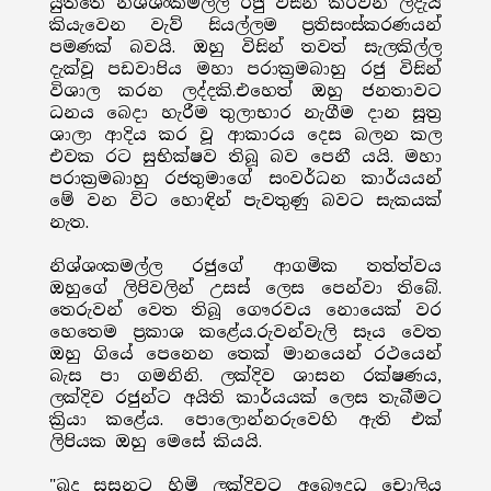
යුත්තේ නිශ්ශංකමල්ල රජු විසින් කරවන ලදැයි
කියැවෙන වැව් සියල්ලම ප්‍රතිසංස්කරණයන්
පමණක් බවයි. ඔහු විසින් තවත් සැලකිල්ල
දැක්වූ පඩවාපිය මහා පරාක්‍රමබාහු රජු විසින්
විශාල කරන ලද්දකි.එහෙත් ඔහු ජනතාවට
ධනය බෙදා හැරීම තුලාභාර නැගීම දාන සූත්‍ර
ශාලා ආදිය කර වූ ආකාරය දෙස බලන කල
එවක රට සුභික්ෂව තිබූ බව පෙනී යයි. මහා
පරාක්‍රමබාහු රජතුමාගේ සංවර්ධන කාර්යයන්
මේ වන විට හොඳින් පැවතුණු බවට සැකයක්
නැත.
නිශ්ශංකමල්ල රජුගේ ආගමික තත්ත්වය
ඔහුගේ ලිපිවලින් උසස් ලෙස පෙන්වා තිබේ.
තෙරුවන් වෙත තිබූ ගෞරවය නොයෙක් වර
හෙතෙම ප්‍රකාශ කළේය.රුවන්වැලි සෑය වෙත
ඔහු ගියේ පෙනෙන තෙක් මානයෙන් රථයෙන්
බැස පා ගමනිනි. ලක්දිව ශාසන රක්ෂණය,
ලක්දිව රජුන්ට අයිති කාර්යයක් ලෙස තැබීමට
ක්‍රියා කළේය. පොලොන්නරුවෙහි ඇති එක්
ලිපියක ඔහු මෙසේ කියයි.
"බුදු සසුනට හිමි ලක්දිවට අබෞදධ චොලිය