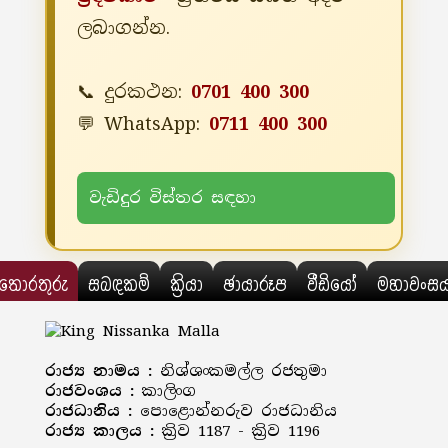
ලබාගන්න.
📞 දුරකථන:
0701 400 300
💬 WhatsApp:
0711 400 300
වැඩිදුර විස්තර සඳහා
තොරතුරු
සබඳකම්
ක්‍රියා
ඡායාරූප
වීඩියෝ
මහාවංස
රාජ්‍ය නාමය :
නිශ්ශංකමල්ල රජතුමා
රාජවංශය :
කාලිංග
රාජධානිය :
පොළොන්නරුව රාජධානිය
රාජ්‍ය කාලය :
ක්‍රිව 1187 - ක්‍රිව 1196