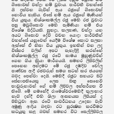
බිසොවක් වන්ද්‍රා නම් වූවාය. පාර්වතී වහන්සේ
යි දක්වන බැවින් ඇය රජුගේ බිසොවක්
නොවිය හැකිය. එසේ නම් ඇය රජුගේ මෑණියන්
විය යුතුය. නිශ්ශංකමල්ල රජු මෙහි රජ වූවාට
පසු මවුබිසොව මෙහි පැමිණියා නම් එය
විශේෂ සිද්ධියකි. සුභද්‍රා, කල්‍යාණ, චන්ද්‍රා යන
අයට බිසොව දේවි වචන යොදා පාර්වතීන්
වහන්සේ යනුවෙන් යෙදීම විශේෂ කොට සලකා
ඇත්තේ ඒ නිසා විය යුතුය. ඉහතින් වන ලද
විස්තර වලින් අපට පැහැදිළි කරන්නේ
නිශ්ශංකමුල්ල රජු රටේ සාමය මුහුණුවරින්
ගෙන ගිය ක්‍රියා මාර්ගයයි. සමහර ලිපිවලින්
පෙනෙන අන්දමට මේ රජු දඹදිව චෝල
පාණ්ඩ්‍ය ආදී රජවරුන් සමග සටන් කර ජයගත්
බවද පෙන්වා දෙයි. මෙහිදී රජුට සහයට සිටි
සේනාපතියෙකු ලෙස සිඟු සෙනෙවි
තාවුරුනාවන් ගේ නම් ලිපිවල අන්තර්ගත වී
තිබේ. මේ ගමනේදී රාමෙශ්වරමෙහිදී තුලාභාර
නැගි දන්දී එහි ශිලා ආසනයක ලිපියක් ද
පිහිටුවා ඇත. රටේ සංවර්ධනය උදෙසා වැව්
අමුණු ආදිය බඳවා රට සුරක්‍ෂිත කරවීමට
කටයුතු කළ බවත් සමහර විට සෙල්ලිපිවල