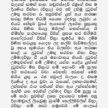
වැදගත් කමක් නැත. පඬුවස්දෙව් රඡුගේ එක ම
දියණිය චිත්තා (චිත්‍රා‍්‍රා) බව අපි දනිමු දුටුවන්
උමතු කරවන රූ සපුවකින් යුත් ඇය ආරක්‍ෂා
කරනු පිණිස එටැම් ගෙයක රඳවනු ලැබුවා ය.
එයට හේතුව වූයේ ඇයගෙන් ලැබෙන පුත්‍රයකු
රජය පිණිස සියලු මයිලන් නසන්නේයැ යි
නිමිත්ත පාඨකයෙකු විසින් ප්‍රකශ කර තිබීමයි.
සහෝදරයන් විසින් චිත්‍රා කුමරිය මරා දමීම
පිණිස කටයුතු යොදන ලද කල්හි වැඩිමහල්ලා|
වූ අභය කුමාරයා එය වලක්වා ඇය ආරක්‍ෂා
කළේ ය. දුටුවන් උමතු කරවන නිසා චිත්‍රා
උම්මාදචිත්‍රා වී යැයි මහාවංසය කියයි. දුටුවන්
උමතුවන්නේ නම් උම්මාද යන්න යෙදිය යුත්තේ
දුටුවන්ට මිස චිත්‍රාට නම් නොවේ. මේ සුලභ
අථ කථනයට වඩා වෙනස්| අරුතක් මෙහි
තිබිය යුතු ය. රජ පවුලේ බාලයා ද, එකම
දියණිය ද ඇය වූවා ය. රූපයත්, දඟකාරකමත්,
උත්සන්න රාග ගතියත් නිසා ඇය උත්සන්නමද
ඇත්තී යන අරුතින් උන්මාද චිත්‍රා වීම සුදුසු ය.
මේ කථා පුවතින් දශක දහයකට පමණ පසු
දිගාමඬුලේ ලියැවුණු බ්‍රාහ්මී සෙල්ලිපිවලින් චිත්‍රා,
රචිත්‍රා නම් අපට හමුවෙයි. මේ කාලයේ