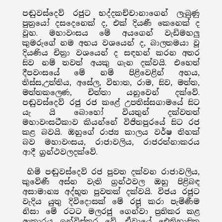
පඬුවස්දෙව් රජුට භද්දකච්චානාගෙන් ලැබුණු
පුත්‍රයෝ දසදෙනෙක් ද, එක් දියණී කෙනෙක් ද
වූහ. මහාවංසය මේ අයගෙන් වැඩිමහලු
කුමරුගේ නම අභය වශයෙන් ද, බාලතමයා වූ
දියණිය චිත්‍රා වශයෙන් ද සඳහන් කරන අතර
සිව නම් තවත් අයකු ගැන දක්වයි. එහෙත්
දීපවංසයේ මේ නම් පිළිවෙළින් අහය,
තිස්ස,උත්තිය, අසේල, විභාත, රාම, සිව, මත්ත,
මත්තකලෙණ, චිත්තා යනුවෙන් දක්වේ.
පඬුවස්දෙව් රජු රජ කළේ උපතිස්සගාමයේ සිට
යැ යි බොහෝ වියතුන් දක්වතත්
මහාවංසටීකාව කියන්නේ විජිතපුරයේ සිට රජ
කළ බවයි. ඔහුගේ රාජ්‍ය කාලය වර්ෂ තිහක්
බව මහාවංසය, රාජාවලිය, රාජරත්නාකරය
ආදී ග්‍ර‍්‍රන්ථවලදක්වේ.
හිමි පඬුවස්දෙව් රජ පුවත දක්වන රාජාවලිය,
කුවේණී අස්න වැති ග්‍රන්ථවල ඔහු පිළිබඳ
අසාමාන්‍ය අද්භූත පුවතක් දක්වයි. විජය රජුට
වැදිය යුතු දිවිදොසක් මේ රජු කරා පැමිණීම
නිසා මේ රටට මලරජු ගෙන්වා ප්‍රතිකර කළ
ආකාරය ඉන්විස්තර වේ. ඒවායේ ඓතිහාසික