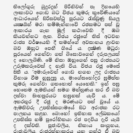
තිලෝගුරු බුදුරදුන් පිරිනිවන් පෑ දිනයෙහි
ලංකාවට ගොඩ බට විජය කුමරු කුවේණියගේ
ආධාරයෙන් සිරිසවත්ථු පුරයට රැස්වුණු සියලු
යක්‍ෂයින් මරා තම්මැන්නාවේ රජකමට පත් වූ
ආකාරය ගැන මුල් කථාවෙහි දී ඔබ
කියවන්නට ඇත. විජය රජුගේ තිස් අටවන
රාජ්‍ය වර්ෂයෙහි දී තමන්ගේ අවසානය ළංවන
බව ඔහුට පෙනී ගියේ ය. දක්‍ෂිණ මධුරා
පුරයෙන් ගෙන්වා ගත් බිසොවගෙන් දරුපලයක්
ද නොලැබිණි. මේ නිසා ඔහුගෙන් පසු රාජ්‍යයට
උරුමකරුවෙක් ද නැති විය. විජය රජු මෙසේ
සිතී ය. ’අමාරුවෙන් ගොඩ නගන ලද රාජ්‍යය
විනාශ වීම නුසුදුසු ය, මාගේසහෝදර සුමිත්ත
කුමරු ගෙන්වා ගතහොත් යෙහෙකි." ඉන් පසු
හෙතෙම ඇමතියන් සමග මන්ත්‍රණය කර ඒ බව
දක්වා සිංහපුරයට හසුනක් යැවී ය. මේ
අතරතුර දී රජු ද මරණයට පත් වූයේ ය.
ඇමතිවරු උපතිස්සගාමයේ සිට අරාජක රට
පාලනය කළහ. බොහෝ ඉතිහාස ලේඛකයෝ
උපතිස්ස නම් පුරෝහිතයා රජ පදවිය දැරි යැයි
ද දක්වති. පූජාවලිය, නිකාය සංග්‍රහය,
රාජාවලිය. රාජරත්නාකරය යන ග්‍රන්ථ ඒ බව