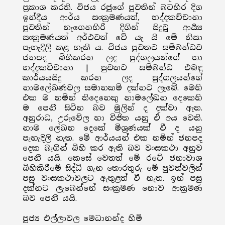
ප්‍රකාශ කරති. විජය රජුගේ පුවතින් බටහිර දිග
ඉන්දීය ආර්ය සංක්‍රමණයත්, භද්දකච්චානා
පුවතින් නැගෙනහිරි දිගින් සිදුවූ ආර්‍ය්‍ය
සංක්‍රමණයත් අර්ථවත් වේ යැ යි මේ නිසා
පැහැදිලි කළ හැකි ය. විජය පුවතට සම්බන්ධව
ජනපද බිහිකරන ලද පුද්ගලයන්ගේ හා
භද්දකච්චානා | පුවතට සම්බන්ධ එබඳු
කාර්යයසිදු කරන ලද පුද්ගලයන්ගේ
නාමලේඛණවල සමානකම් දක්නට ලැබේ. මෙහි
එක ම නමින් තිදෙනෙකු නාමලේඛන දෙකෙහි
ම පෙනී සිටින බව මුලින් ද දක්වා ඇත.
අනුරාධ, උරුවේල හා විජිත යනු ඒ අය වෙති.
නාම ලේඛන දෙකේ මිශ්‍රණයක් වී ද යනු
පැහැදිලි නැත. මේ ආර්යයන් එක නමින් ජනපද
දෙක බැගින් බිහි කර ඇති බව වංසකථා අනුව
පෙනී යයි. කෙසේ වෙතත් මේ රටේ ජනාවාශ
බිහිකිරීමේ සිද්ධි ගැන තොරතුරු මේ පුවත්වලින්
පසු වංසකථාවලට ඇතුළත් වී නැත. ඉන් පසු
දක්නට ලැබෙන්නේ සංක්‍රමණ නොව ආක්‍රමණ
බව පෙනී යයි.
පූජ්‍ය එල්ලාවල මෙධානන්ද හිමි