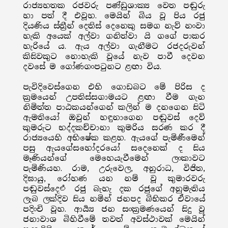
රාජ්‍යහතක රජවරු පණ්ඩුශාක්‍ය වෙත පඬුරු
හා පත් දී එවූහ. මෙයින් බිය වූ පිය රජු
දියණිය ස්ත්‍රීන් දෙතිස් දෙනෙකු සමග නැව් නංවා
හැකි අයෙක් අල්වා ගනිත්වා යි ගගේ පාකර
හැරියේ ය. ඇය අල්වා ගැනීමට රජදරුවන්
කිසිවකුට නොහැකි වූයේ නැව පාවී දෙවන
දවසේ ම ගෝණගංපටුනට ළඟා විය.
පැවිදිවෙස්ගෙන එහි ගොඩබට මේ පිරිස ද
ක්‍රමයෙන් උපතිස්සගාමයට ළඟා වීම ගැන
නිමිත්ත පාඨකයන්ගෙන් කලින් ම දනගෙන සිටි
ඇමතියෝ ඔවුන් හඳුනාගෙන පඬුවස් දෙව්
කුමරුට භද්දකච්චානා කුමරිය සරණ කර දී
රාජ්‍යයෙහි අභිෂේක කළහ. ඇයගේ පැමිණීමෙන්
පසු ඇයගේසහෝදරයෝ සදෙනෙක් ද සිය
මෑණියන්ගේ මෙහෙයැවීමෙන් ලංකාවට
පැමිණියහ. රාම, උරුවෙල, අනුරාධ, විජිත,
දිඝායු, රෝහණ යන නම් වූ කුමාරවරු
පඬුවස්දෙలి රජු බැහැ දක රජුගේ අනුමැතිය
ලැබ ලක්දිව සිය නමින් ජනපද බිභිකර ඒවායේ
පදිංචි වූහ. ආර්‍ය්‍ය ජන සංක්‍රමණයෙන් සිදු වූ
ජනාවාශ බිහිවීමේ තවත් අවස්ථාවක් මෙයින්