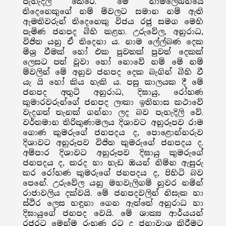
පැහැදිලි කෙරේ. මේ නාමලේඛනයේ
තිදෙනෙකුගේ නම් ම්වලට සමාන නම් ඇති
ඇමතිවරුන් තිදෙනෙකු විජය රජු සමග මෙහි
පැමිණ ජනපද බිහි කළහ. උරුවේල, අනුරාධ,
විජිත යනු ඒ තිදෙනා ය. නාම ලේල්බණ දෙක
මිශ්‍ර වීමක් හෝ එක පුවතක් පුවත් දෙකක්
ලෙසට පත් වූවා හෝ නොවේ නම් මේ නම්
ම්වලින් මේ අනුව ජනපද දෙක බැගින් බිහි වී
යැ යි හෝ කිය හැකි ය. පසු කාලයක දී මේ
ජනපද අතුටි අනුරාධ, දිඝායු, රෝහණ
කුමාරවරුන්ගේ ජනපද ලංකා ඉතිහාස කථාවේ
වැදගත් තැනක් ගන්නා ලද බව පැහැදිලි වේ.
වර්තමාන තිරිකුණාමලය දිශාවට අනුරූපව රාම
ගොණ කුමරුගේ ජනපදය ද, පොළොන්නරුව
දිශාවට අනුරූපව විජිත කුමරුගේ ජනපදය ද.
අම්පාර දිශාවට අනුරූපව දිඝායු කුමරුගේ
ජනපදය ද, කරද හා හැඩ ඔයන් නිම්න ඇසුරු
කර රෝහණ කුමරුගේ ජනපදය ද, පිහිටි බව
පෙනේ. උරුවේල යනු මහවැලිගම් නුවර නමින්
රාජාවලිය දක්වයි. මේ ජනපදවලින් නිසැක හා
ස්ථිර ලෙස හඳුනා ගෙන ඇත්තේ අනුරාධ හා
දිඝායුගේ ජනපද වෙයි. මේ ශාක්‍ය ආර්යයන්
රජරට මෙන්ම රුහුණු රට ද ජනාවාශ කිරීමට