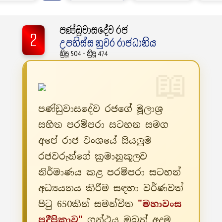
පණ්ඩුවාසදේව රජ
2
උපතිස්ස නුවර රාජධානිය
ක්‍රිපූ 504 - ක්‍රිපූ 474
පණ්ඩුවාසදේව රජගේ මූලාශ්‍ර
සහිත පරම්පරා සටහන සමග
අපේ රාජ වංශයේ සියලුම
රජවරුන්ගේ ක්‍රමානුකූලව
නිර්මාණය කළ පරම්පරා සටහන්
අධ්‍යයනය කිරීම සඳහා වර්ණවත්
පිටු 650කින් සමන්විත
"මහාවංස
ප්‍රදීපිකාව"
ග්‍රන්ථය ඔබත් අදම