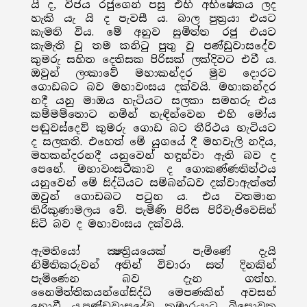
යි ද, විජය රජුගෙන් පසු එහි අභිෂේකය ලද
හැකි යැ යි ද පැවසී ය. බාල පුත්‍රයා එයට
කැමති විය. මේ අනුව සුමිත්ත රජු එයට
කැමැති වූ තම කනිටු පුතු වූ පණ්ඩුවාසදේව
කුමරු සහිත දෙතිසක පිරිසක් ලක්දිවට එවී ය.
ඔවුන් ලංකාවේ මහාකන්දර මුව දොරට
ගොඩබට බව මහාවංසය දක්වයි. මහාකන්දර
නදී යනු මාඔය හැටියට සලකා සමහරු එය
කම්මම්තොට නමින් හැඳින්වෙන එහි මෝය
පඬුවස්දෙව් කුමරු ගොඩ බට තීරිථය හැටියට
ද සලකති. එහෙත් මේ යුගයේ දී මහවැලි නදිය,
මහකන්දරනදී යනුවෙන් හඳුන්වා ඇති බව ද
පෙනේ. මහාවංසටීකාව ද ගොකණ්ණතිත්ථය
යනුවෙන් මේ සිද්ධියට සම්බන්ධව දක්වාඇත්තේ
ඔවුන් ගොඩබට පටුන ය. එය වතමාන
තිරිකුණාමලය වේ. පැමිණි පිරිස පිරිවැජිවෙසින්
සිටි බව ද මහාවංසය දක්වයි.
ඇමතියෝ ක්‍ෂත්‍රියයෙක් පැමිණේ දැයි
නිමිතිකරුවන් අතින් විචාරා සත් දිනකින්
පැමිණෙන බව දැන ගත්හ.
නෛමිත්තිකයන්ගේසිද්ධි මෙපණකින් අවසන්
නොවී ය.පණ්ඩුවාසදේව කුමාරයාට බිසොවක