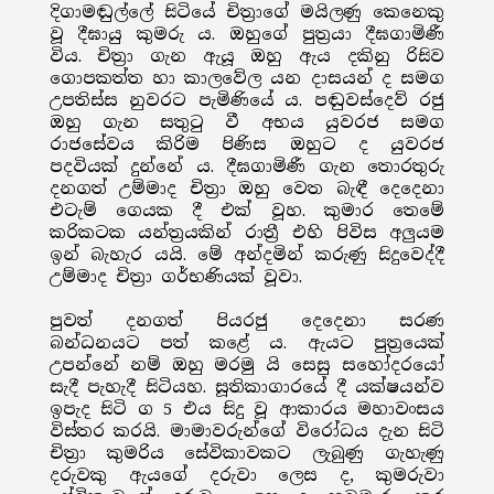
දිගාමඬුල්ලේ සිටියේ චිත්‍රාගේ මයිලණු කෙනෙකු
වූ දීඝායු කුමරු ය. ඔහුගේ පුත්‍රයා දීඝගාමිණී
විය. චිත්‍රා ගැන ඇයූ ඔහු ඇය දකිනු රිසිව
ගොපකත්ත හා කාලවේල යන දාසයන් ද සමග
උපතිස්ස නුවරට පැමිණියේ ය. පඬුවස්දෙව් රජු
ඔහු ගැන සතුටු වී අභය යුවරජ සමග
රාජසේවය කිරිම පිණිස ඔහුට ද යුවරජ
පදවියක් දුන්නේ ය. දීඝගාමිණී ගැන තොරතුරු
දනගත් උම්මාද චිත්‍රා ඔහු වෙත බැඳී දෙදෙනා
එටැම් ගෙයක දී එක් වූහ. කුමාර තෙමේ
කරිකටක යන්ත්‍රයකින් රාත්‍රී එහි පිවිස අලුයම
ඉන් බැහැර යයි. මේ අන්දමින් කරුණු සිදුවෙද්දී
උම්මාද චිත්‍රා ගර්භණියක් වූවා.
පුවත් දනගත් පියරජු දෙදෙනා සරණ
බන්ධනයට පත් කළේ ය. ඇයට පුත්‍රයෙක්
උපන්නේ නම් ඔහු මරමු යි සෙසු සහෝදරයෝ
සැදී පැහැදී සිටියහ. සූතිකාගාරයේ දී යක්ෂයන්ව
ඉපැද සිටි ග 5 එය සිදු වූ ආකාරය මහාවංසය
විස්තර කරයි. මාමාවරුන්ගේ විරෝධය දැන සිටි
චිත්‍රා කුමරිය සේවිකාවකට ලැබුණු ගැහැණු
දරුවකු ඇයගේ දරුවා ලෙස ද, කුමරුවා