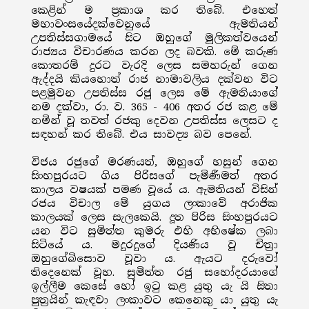
කෙළින් ම ප්‍රකාශ කර තිබේ. එහෙත්
මහාවංසයේදක්වෙනුයේ ඇමතියන්
උපතිස්සගාමයේ සිට ඔහුගේ මූලිකත්වයෙන්
රාජ්‍යය විචාරණය කරන ලද බවකි. මේ කරුණ
කොතරම් දුරට වැරදි ලෙස සමහරුන් ගෙන
ඇද්දයි කියහොත් රාජ නාමාවලිය දක්වන විට
පළමුවන උපතිස්ස රජු ලෙස මේ ඇමතියාගේ
නම දක්වා, රා. ව. 365 - 406 අතර රජ කළ මේ
නමින් වූ තවත් රජකු දෙවන උපතිස්ස ලෙසට ද
සඳහන් කර තිබේ. එය සාවද්‍ය බව පෙනේ.
විජය රජුගේ මරණයත්, ඔහුගේ හසුන් ගෙන
සිංහපුරයට ගිය පිරිසගේ පැමිණීමත් අතර
කාලය වෂයක් පමණ වූයේ ය. ඇමතියන් විසින්
රජය විචාල මේ යුගය ලංකාවේ අරාජික
කාලයක් ලෙස සැලකෙයි. දූත පිරිස සිංහපුරයට
යන විට සුමිත්ත කුමරු එහි අභිෂේක ලබා
සිටියේ ය. මදුරදුගේ දියණිය වූ චිත්‍රා
ඔහුගේබිසොව වූවා ය. ඇයට දරුවෝ
තිදෙනෙක් වූහ. සුමිත්ත රජු සහෝදරයාගේ
ඉල්ලීම කෙසේ හෝ ඉටු කළ යුතු යැ යි සිතා
පුත්‍රයින් කැඳවා ලංකාවට කෙනෙකු යා යුතු යැ