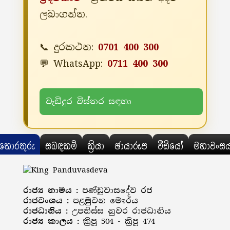
ලබාගන්න.
📞 දුරකථන:
0701 400 300
💬 WhatsApp:
0711 400 300
වැඩිදුර විස්තර සඳහා
තොරතුරු
සබඳකම්
ක්‍රියා
ඡායාරූප
වීඩියෝ
මහාවංස
රාජ්‍ය නාමය :
පණ්ඩුවාසදේව රජ
රාජවංශය :
පළමුවන මෞර්ය
රාජධානිය :
උපතිස්ස නුවර රාජධානිය
රාජ්‍ය කාලය :
ක්‍රිපූ 504 - ක්‍රිපූ 474