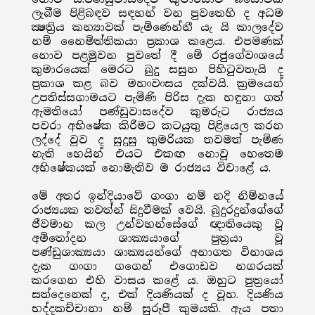
ලැබීම පිළිබඳව සඳහන් වන පුවතෙහි ද අධම
ක්‍ෂත්‍රිය කන්‍යාවක් පැමිණෙන්නී යැ යි කාලදේව
නම් නෛමිත්තිකයා ප්‍රකාශ කළෙය. එපමණක්
නොව පළමුවන පුවතේ දී මේ රජුගේවංශයේ
කුමාරයෙක් මෙරට බුදු සසුන පිහිටුවතැයි ද
ප්‍රකාශ කළ බව මහංවංසය දක්වයි. ක්‍රමයෙන්
උපතිස්සගාමයට පැමිණි පිරිස දැක හඳුනා ගත්
ඇමතියෝ පණ්ඩුවාසදේව කුමරුට රාජ්‍යය
පවරා අභිෂේක කිරීමට කටයුතු පිළියෙල කරන
ලද්දේ වුව ද සුදුසු කුමරියක තවමත් පැමිණ
නැති හෙයින් එයට එකඟ නොවූ හෙතෙම
අභිෂේකයක් නොමැතිව ම රාජ්‍යය විචාළේ ය.
මේ අතර ඉන්දියාවේ ගංගා නම් නදි නිම්නයේ
රාජ්‍යයක තවත්න් සිදුවීමක් වෙයි. බුදුරදුන්ගේගේ
ජීවමාන කල උන්වහන්සේගේ ඥාතියෙකු වූ
අමිතෝදන ශාක්‍යයාගේ පුත්‍රයා වූ
පණ්ඩුශාක්‍යයා ශාක්‍යයන්ගේ අනාගත විනාශය
දැක ගංගා ගගෙන් එගොඩව නගරයක්
කරගෙන එහි වාසය කළේ ය. ඔහුට පුත්‍රයෝ
සත්දෙනෙක් ද, එක් දියණියක් ද වූහ. දියණිය
භද්දකච්චානා නම් සුරූපී කුමයකි. ඇය පතා