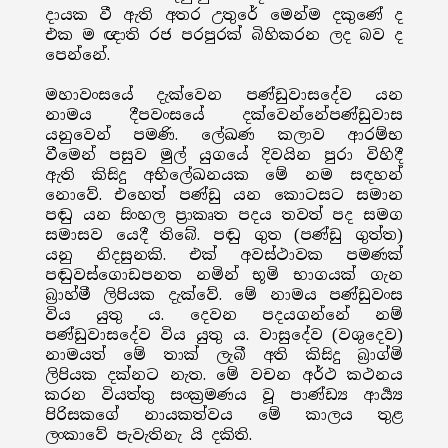
දායක වී ඇති අතර උතුරේ මෙන්ම දකුණේ ද
එක ම ඥාති රජ පරපුරක් බිහිකරන ලද බව ද
පෙන්නේ.
මහාවංසයේ දැක්වෙන පණ්ඩුවාසදේව යන
නාමය දීපවංසයේ දක්වෙන්නේපණ්ඩුවාස
යනුවෙන් පමණි. ලේඛණ කලාව ආරම්භ
වීමෙන් පසුව මුල් යුගයේ දිවයින පුරා විහිදී
ඇති කිසිදු අභිලේඛනයක මේ නම සඳහන්
නොවේ. එහෙත් පණ්ඩු යන කොටසට සමාන
පඬු යන සිංහල ප්‍රාකෘත පදය තවත් පද සමග
සමාසව යෙදී තිබේ. පඬු ගුත (පණ්ඩු ගුත්ත)
යනු නිදසුනකි. එක් අවස්ථාවක පමණක්
පඬුවස්ගොඩපනත නමින් භූමි භාගයක් ගැන
බ්‍රාහ්මී ලිපියක දැක්වේ. මේ නාමය පණ්ඩුවංස
විය යුතු ය. දෙවන පදයගන්නේ නම්
පණ්ඩුවාසදේව විය යුතු ය. වාසුදේව (වශුදෙව)
නාමයත් මේ තාක් ලැබී අති කිසිදු බ්‍රාග්මි
ලිපියක දක්නට නැත. මේ වචන අර්ථ කථනය
කරන වියත්තු සංක්‍රමණය වූ පාණ්ඩ්‍ය ආර්‍ය්‍ය
පිරිසකගේ නායකත්වය මේ කාලය තුළ
ලංකාවේ පැවැතිනැ යි දකිති.