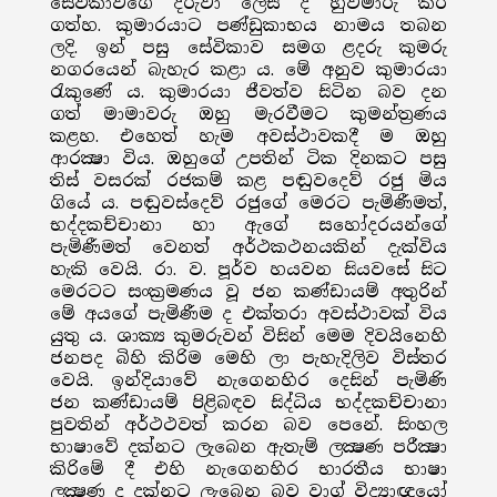
සේවිකාවගේ දරුවා ලෙස ද හුවමාරු කර
ගත්හ. කුමාරයාට පණ්ඩුකාභය නාමය තබන
ලදි. ඉන් පසු සේවිකාව සමග ළදරු කුමරු
නගරයෙන් බැහැර කළා ය. මේ අනුව කුමාරයා
රැකුණේ ය. කුමාරයා ජීවත්ව සිටින බව දන
ගත් මාමාවරු ඔහු මැරවීමට කුමන්ත්‍රණය
කළහ. එහෙත් හැම අවස්ථාවකදී ම ඔහු
ආරක්‍ෂා විය. ඔහුගේ උපතින් ටික දිනකට පසු
තිස් වසරක් රජකම් කළ පඬුවදෙව් රජු මිය
ගියේ ය. පඬුවස්දෙව් රජුගේ මෙරට පැමිණීමත්,
භද්දකච්චානා හා ඇගේ සහෝදරයන්ගේ
පැමිණීමත් වෙනත් අර්ථකථනයකින් දැක්විය
හැකි වෙයි. රා. ව. පූර්ව හයවන සියවසේ සිට
මෙරටට සංක්‍රමණය වූ ජන කණ්ඩායම් අතුරින්
මේ අයගේ පැමිණීම ද එක්තරා අවස්ථාවක් විය
යුතු ය. ශාක්‍ය කුමරුවන් විසින් මෙම දිවයිනෙහි
ජනපද බිහි කිරිම මෙහි ලා පැහැදිලිව විස්තර
වෙයි. ඉන්දියාවේ නැගෙනහිර දෙසින් පැමිණි
ජන කණ්ඩායම් පිළිබඳව සිද්ධිය භද්දකච්චානා
පුවතින් අර්ථථවත් කරන බව පෙනේ. සිංහල
භාෂාවේ දක්නට ලැබෙන ඇතැම් ලක්‍ෂණ පරීක්‍ෂා
කිරිමේ දී එහි නැගෙනහිර භාරතීය භාෂා
ලක්‍ෂණ ද දක්නට ලැබෙන බව වාග් විද්‍යාඥයෝ