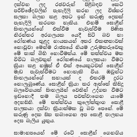
දක්වන ලද රජවරුන් පිළිබඳව කෙටි
පරිච්ඡේදවලින් පැහැදිලි කරන ලද විස්තර
සලකා බලන කළ අපට ඉන් කරුණු දෙකක්
පැහැදිලි කරගත හැකිය. එනම් සොළීන්
සිංහලයන්ගේ එක්වීම නැවැත්වීම පිණිස
නිරන්තර අරගලයක යෙදී සිටි බව හා
රෝහණය තුළද නායකයන් අතර එකඟතාවක්
නොවූවා මෙන්ම රාජ්‍යයේ නියම උරුමකරුවෙකු
මේ තාක් බිහි නොවීමත්ය. මේ තත්ත්වය මත
විවිධ බලවතුන් රෝහණයේ පාලකයා වීමට
ක්‍රියා කළ නමුත් ඒ එක් අයෙකුටවත් සොළීන්
මැඩ පැවැත්වීමට නොහැකි විය. ඔවුන්ට
සිංහලයන්ගේ සහායක් ද එතරම් දුරට
නොලැබුණේය. සොළීන් ක්‍රියා කර ඇත්තේ කිසිදු
බලවේගයක් සිංහලයින් වෙතින් උද්ගත වීමට
ඉඩනොදී තම බලය පවත්වාගෙන යාමේ
අදහසිනි. මේ තත්ත්වය කුලෝත්තුංග සොළී
පාලකයා දක්වා ක්‍රියාත්මක වූ බව පෙනේ. මේ
කරුණු දෙක සිත තබාගෙන අප සොළී පාලනය
දෙස බැලිය යුතුය.
සාමාන්‍යයෙන් මේ රටේ සොළීන් ගෙනගිය