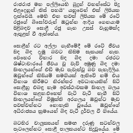
රාජරාජ මහ පල්ලියෙහි බුදුන් වහන්සේට පිදූ
එළදෙනුන් තිස් පහයි" යනුවෙන් එක් ලිපියක
දැක්වෙයි. මෙහි එන තවත් ලිපියක මේ රටේ
රජුගේ බිසෝවරුන් ඔටුන්න ආදිය ගෙනයාම
පිළිබඳව සොළී රජු ගැන උසස් වැනුමක්ද
ඇතුළත් වී ඇත්තේය.
සොළීන් රට අල්ලා ගැනීමේදී මේ රටේ ජීවය
සිඳ බිඳ දැමූ බවට කිසිම සැකයක් නැත.
වෙහෙර විහාර සිඳ බිඳ දමා රජරට
ශිෂ්ටාචාරයේ ජීවය වූ වැව් අමුණු බිඳ දමා
සිංහලයන්ගේ එඩි මැඩ පැවැත්වූ බව පැහැදිලිය.
ඔවුන්ගේ කිසියම් සමගියක් ඇතිවේ නම් එය
විනාශ කිරීමට නිරන්තර අවධානයකින් සිටි
සොළීහු එබඳු හැම අවස්ථාවකම සිංහල බලය
විනාශ කළහ.එහෙත් වැටි වැටී නැගී සිටි
සිංහලයන්ගේ විමුක්ති අරගලය ඔවුන්ට මැඩ
පවත්වන්නට නොහැකි වූයේය. ඔවුන්ගේ
අධිරාජ්‍යය ක්‍රමයෙන් බිඳ වැටී දුර්වල වී ගියේය.
බටහිර චාලුක්‍යයන් සමඟ දරුණු සටන්වල
පැටලෙන්නට සොළී පාලකයන්ට සිදුවූයේය. මේ