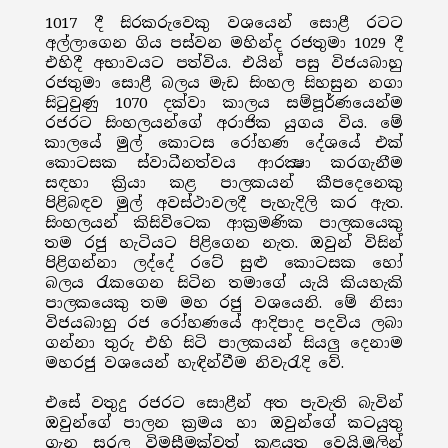
1017 දී සිරකරුවෙකු වශයෙන් සොළී රටට
අල්ලාගෙන ගිය පස්වන මහින්ද රජතුමා 1029 දී
එහිදී අභාවයට පත්විය. එයින් පසු විජයබාහු
රජතුමා සොළී බලය මැඩ සිංහල සිහසුන නගා
සිටුවුණු 1070 දක්වා කාලය සම්පූර්ණයෙන්ම
රජරට සිංහලයන්ගේ අරාජික යුගය විය. මේ
කාලයේ මුල් කොටස රෝහණ දේශයේ එක්
කොටසක ස්වාධීනත්වය ආරක්‍ෂා කරගැනීම
සඳහා ක්‍රියා කළ පාලකයන් කීපදෙනෙකු
පිළිබඳව මුල් අවස්ථාවලදී පැහැදිලි කර ඇත.
සිංහලයන් කිසිවිටෙක ආක්‍රමණික පාලකයෙකු
තම රජු හැටියට පිළිගෙන නැත. ඔවුන් විසින්
පිළිගන්නා ලද්දේ රටේ සුළු කොටසක හෝ
බලය රැකගෙන සිටින තමාගේ යැයි කියහැකි
පාලකයෙකු තම මහ රජු වශයෙනි. මේ නිසා
විජයබාහු රජ රෝහණයේ ආදිපාද පදවිය ලබා
ගන්නා තුරු එහි සිටි පාලකයන් සියලු දෙනාම
මහරජු වශයෙන් හැඳින්වීම නිවැරැදි වේ.
එසේ වතුදු රජරට සොළීන් අත පැවැති බැවින්
ඔවුන්ගේ පාලන ක්‍රමය හා ඔවුන්ගේ කටයුතු
ගැන සරල විමසීමක්වත් කළයුතු වෙයි.මුලින්