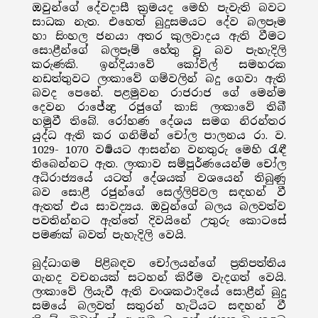
ඔවුන්ගේ දේවදාසී ක්‍රමයද මෙහි පැවැති බවට
සාධක නැත. එහෙත් බුදුසමයට දේව බලපෑම
හා සිංහල ජනයා අතර කුලවාදය ඇති වීමට
සොළීන්ගේ බලපෑම් හේතු වූ බව පැහැදිලි
කරුණකි. ඉන්දියාවේ කෝවිල් සමහරක
නඩත්තුවට ලංකාවේ ගම්වලින් බදු ගෙවා ඇති
බවද පෙනේ. පළමුවන රාජරාජ ගේ මෙන්ම
දෙවන රාජේන්‍ද්‍ර රජුගේ කාසි ලංකාවේ තිබී
හමුවී තිබේ. රෝහණ දේශය සමග නිරන්තර
යුද්ධ ඇති කර ගනිමින් චෝල පාලනය රා. ව.
1029- 1070 වර්‍ෂයට ආසන්න වනතුරු මෙහි රැඳී
තිබෙන්නට ඇත. ලංකාව සම්පූර්ණයෙන්ම චෝල
අධිරාජ්‍යයේ යටත් දේශයක් වශයෙන් තිබුණු
බව සොළී රජුන්ගේ සෙල්ලිපිවල සඳහන් වී
ඇතත් එය සාවද්‍යය. ඔවුන්ගේ බලය බලවත්ව
පවතින්නට ඇත්තේ දිවයිනේ උතුරු කොටසේ
පමණක් බවත් පැහැදිලි වෙයි.
බුද්ධාගම පිළිබඳව චෝලයන්ගේ ප්‍රතිපත්තිය
ගැනද වචනයක් සටහන් කිරීම වැදගත් වෙයි.
ලංකාවේ ලියැවී ඇති වංශකථාදියේ සොළීන් බුදු
සමයේ බලවත් සතුරන් හැටියට සඳහන් වී