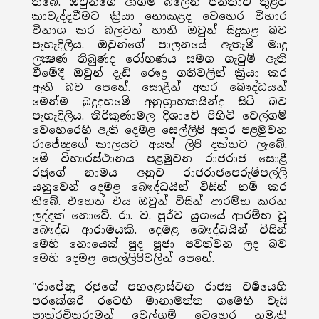
තිබේ. ඔවුන්ගේ ආගම බලෙන් ජනතාව තුළට
කාවැද්දවීමට ක්‍රියා නොකළද වෙහෙර විහාර
විනාශ කර බලවත් හානි ඔවුන් සිදුකළ බව
පැහැදිලිය. ඔවුන්ගේ පාලනයේ ඇතැම් මෘදු
ලක්‍ෂණ තිබුණද රෝහණය සමග ගැටුම් ඇති
වීමේදී ඔවුන් දැඩි රෞද්‍ර ගතිවලින් ක්‍රියා කර
ඇති බව පෙනේ. සොළීන් අතර බෞද්ධයන්
මෙන්ම බුදුදහමේ අනුග්‍රාහකයින්ද සිටි බව
පැහැදිලිය. තිරිකුණාමල දිශාවේ පිහිටි වෙල්ගම්
වෙහෙරෙහි ඇති දෙමළ සෙල්ලිපි අතර පළමුවන
රාජේන්‍ද්‍රගේ කාලයට අයත් ලිපි දක්නට ලැබේ.
මේ විහාරස්ථානය පළමුවන රාජරාජ සොළී
රජුගේ නාමය අනුව රාජරාජපෙරුම්පල්ලි
යනුවෙන් දෙමළ බෞද්ධයින් විසින් නම් කර
තිබේ. එහෙත් එය ඔවුන් විසින් ආරම්භ කරන
ලද්දක් නොවේ. රා. ව. පූර්ව යුගයේ ආරම්භ වූ
බෞද්ධ ආරාමයකි. දෙමළ බෞද්ධයින් විසින්
මෙහි නොයෙක් පුද පූජා පවත්වන ලද බව
මෙහි දෙමළ සෙල්ලිපිවලින් පෙනේ.
"රාජේන්‍ද්‍ර රජුගේ පහළොස්වන රාජ්‍ය වර්‍ෂයෙහි
පරකේශරි රටෙහි මානාමත්ත ගමෙහි වැසි
පාත්රචිතරාමන් වෙල්ගම් වෙහෙර නමැති