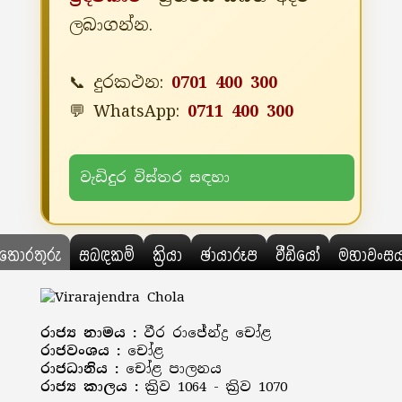
ලබාගන්න.
📞 දුරකථන:
0701 400 300
💬 WhatsApp:
0711 400 300
වැඩිදුර විස්තර සඳහා
තොරතුරු
සබඳකම්
ක්‍රියා
ඡායාරූප
වීඩියෝ
මහාවංස
රාජ්‍ය නාමය :
වීර රාජේන්ද්‍ර චෝළ
රාජවංශය :
චෝළ
රාජධානිය :
චෝළ පාලනය
රාජ්‍ය කාලය :
ක්‍රිව 1064 - ක්‍රිව 1070