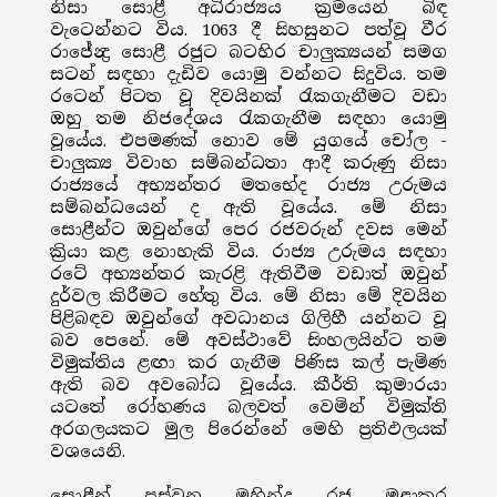
නිසා සොළී අධිරාජ්‍යය ක්‍රමයෙන් බිඳ
වැටෙන්නට විය. 1063 දී සිහසුනට පත්වූ වීර
රාජේන්‍ද්‍ර සොළී රජුට බටහිර චාලුක්‍යයන් සමග
සටන් සඳහා දැඩිව යොමු වන්නට සිදුවිය. තම
රටෙන් පිටත වූ දිවයිනක් රැකගැනීමට වඩා
ඔහු තම නිජදේශය රැකගැනීම සඳහා යොමු
වූයේය. එපමණක් නොව මේ යුගයේ චෝල -
චාලුක්‍ය විවාහ සම්බන්ධතා ආදී කරුණු නිසා
රාජ්‍යයේ අභ්‍යන්තර මතභේද රාජ්‍ය උරුමය
සම්බන්ධයෙන් ද ඇති වූයේය. මේ නිසා
සොළීන්ට ඔවුන්ගේ පෙර රජවරුන් දවස මෙන්
ක්‍රියා කළ නොහැකි විය. රාජ්‍ය උරුමය සඳහා
රටේ අභ්‍යන්තර කැරළි ඇතිවීම වඩාත් ඔවුන්
දුර්වල කිරීමට හේතු විය. මේ නිසා මේ දිවයින
පිළිබඳව ඔවුන්ගේ අවධානය ගිලිහී යන්නට වූ
බව පෙනේ. මේ අවස්ථාවේ සිංහලයින්ට තම
විමුක්තිය ළඟා කර ගැනීම පිණිස කල් පැමිණ
ඇති බව අවබෝධ වූයේය. කීර්ති කුමාරයා
යටතේ රෝහණය බලවත් වෙමින් විමුක්ති
අරගලයකට මුල පිරෙන්නේ මෙහි ප්‍රතිඵලයක්
වශයෙනි.
සොළීන් පස්වන මහින්ද රජු මුළාකර