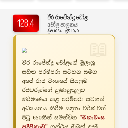
වීර රාජේන්ද්‍ර චෝළ
128.4
චෝළ පාලනය
ක්‍රිව 1064 - ක්‍රිව 1070
වීර රාජේන්ද්‍ර චෝළගේ මූලාශ්‍ර
සහිත පරම්පරා සටහන සමග
අපේ රාජ වංශයේ සියලුම
රජවරුන්ගේ ක්‍රමානුකූලව
නිර්මාණය කළ පරම්පරා සටහන්
අධ්‍යයනය කිරීම සඳහා වර්ණවත්
පිටු 650කින් සමන්විත
"මහාවංස
ප්‍රදීපිකාව"
ග්‍රන්ථය ඔබත් අදම