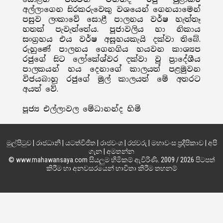
අල්ලාගෙන සිරකරුවෙකු වශයෙන් ගෙනයාමෙන්
පසුව ලංකාවේ සොළී පාලනය වර්ෂ හැත්තෑ
හතක් පැවැත්තේය. පූජාවලිය හා නිකාය
සංග්‍රහය එය වර්ෂ අසූහයකැයි දක්වා තිබේ.
රුහුණේ පාලනය ගෙනගිය හයවන කාශ්‍යප
රජුගේ සිට ලෝකේශ්වර දක්වා වූ ප්‍රාදේශීය
පාලකයන් හය දෙනාගේ කාලයත් පළමුවන
විජයබාහු රජුගේ මුල් කාලයත් මේ අතරට
අයත් වේ.
පූජ්‍ය එල්ලාවල මේධානන්ද හිමි
මුල්පිටුව
|
රාජධානි
|
යටත්විජිත
|
රාජවංශ
|
රජවරු
|
මහාවංස ප්‍රදීපිකාව
|
අපි
ගැන
|
අමතන්න
© www.mahawansaya.com සියලුම හිමිකම් ඇවිරිණි. 2009 / 2026 පිටපත්
කිරීම හා අනවසරයෙන් භාවිතා කිරීම තහනම්