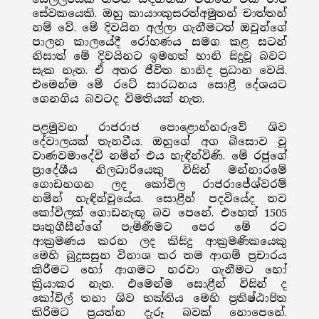
සේවකයෙකි. ඔහු කායාංකුසරත්අමුතන් චාත්තන්
නම් වේ. මේ දිවයින අල්ලා ගැනීමටත් ඔවුන්ගේ
පාලන කාලයේදී රෝහණය සමග කළ සටන්
නිසාත් මේ දිවයිනට ඉමහත් හානි සිදුවූ බවට
සැක නැත. ඒ අතර ජීවිත හානිද ප්‍රධාන වෙයි.
එමෙන්ම මේ රටේ සාරධනය සොළී දේශයට
ගෙනගිය බවටද විමතියක් නැත.
පළමුවන රාජරාජ පොළොන්නරුවේ ශිව
දේවාලයක් තැනවීය. ඔහුගේ අග බිසොව වූ
වාණවමාදේවි නමින් එය හැඳින්විණි. මේ රජුගේ
ප්‍රාදේශීය නිලධාරියෙකු විසින් මන්නාරමේ
ගොඩනගන ලද කෝවිල රාජරාජේශ්වරම්
නමින් හැඳින්වූයේය. සොළීන් පදවියේද තව
කෝවිලක් ගොඩනැඟූ බව පෙනේ. එහෙත් 1505
පෘතුගීසීන්ගේ පැමිණීමට පෙර මේ රට
ආක්‍රමණය කරන ලද කිසිදු ආක්‍රමණිකයෙකු
මෙහි බුදුසසුන විනාශ කර තම ආගම් ප්‍රචාරය
කිරීමට හෝ ආගමට හරවා ගැනීමට හෝ
ක්‍රියාකර නැත. එමෙන්ම සොළීන් විසින් ද
කෝවිල් තනා ශිව භක්තිය මෙහි ප්‍රතිෂ්ඨාපිත
කිරිමට ප්‍රයත්න දැරූ බවක් නොපෙනේ.