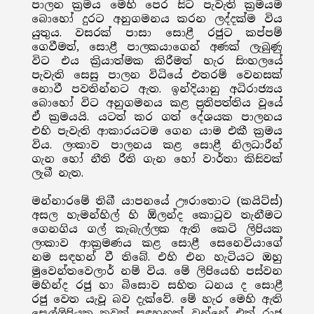
පාලන ක්‍රමය මෙහි පෙර සිට පැවැති ක්‍රමයම
බොහෝ දුරට අනුගමනය කරන ලද්දක්ම විය
යුතුය. වසරක් පාසා සොළී රජුට කප්පම්
ගෙවීමත්, සොළී පාලකයාගෙන් අණක් ලැබුණු
විට එය ක්‍රියාත්මක කිරීමත් හැර සිංහලයේ
පැවැති සෙසු පාලන විධියේ එතරම් වෙනසක්
නොවී පවතින්නට ඇත. ඉන්දියානු අධිරාජ්‍යය
බොහෝ විට අනුගමනය කළ ප්‍රතිපත්තිය වූයේ
ඒ ක්‍රමයයි. යටත් කර ගත් දේශයක පාලනය
එහි පැවැති ආකාරයටම ගෙන යාම එකී ක්‍රමය
විය. ලංකාව පාලනය කළ සොළී නිලධාරීන්
ගැන හෝ නීති රීති ගැන හෝ වාර්තා කිසිවක්
ලැබී නැත.
මන්නාරමේ තිබී යාපනයේ ඌරාතොට (කයිට්ස්)
අසල හැමන්හිල් හි ඕලන්ද කොටුව තැනීමට
ගෙනගිය ගල් කැබැල්ලක ඇති කෙටි ලිපියක
ලංකාව ආක්‍රමණය කළ සොළී සෙනෙවියාගේ
නම සඳහන් වී තිබේ. එහි එන හැටියට ඔහු
මුවෙන්තවෙලාර් නම් විය. මේ ලිපියෙහි පස්වන
මහින්ද රජු හා බිසොව සහිත ධනය ද සොළී
රජු වෙත යැවූ බව දැක්වේ. මේ හැර මෙහි ඇති
සෙල්ලිපියක තවත් සඳහනක් වන්නේ එක් රාජ