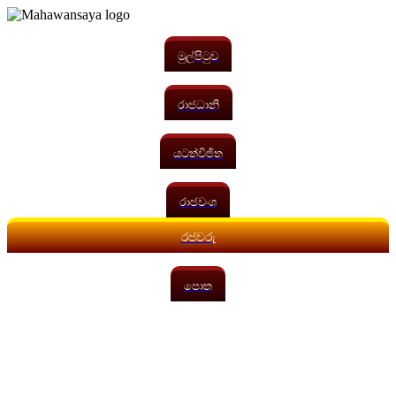
මුල්පිටුව
රාජධානි
යටත්විජිත
රාජවංශ
රජවරු
පොත