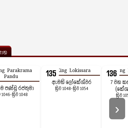
ොත
135
136
ඇමති ලෝකේශ්වර
7 වන ක
‍රම පණ්ඩු රජතුමා
ක්‍රිව 1048-ක්‍රිව 1054
(කේශ
ිව 1046-ක්‍රිව 1048
ක්‍රිව 1
›