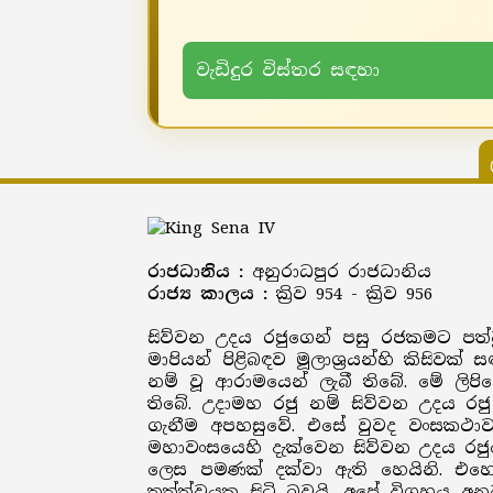
වැඩිදුර විස්තර සඳහා
රාජධානිය :
අනුරාධපුර රාජධානිය
රාජ්‍ය කාලය :
ක්‍රිව 954 - ක්‍රිව 956
සිව්වන උදය රජුගෙන් පසු රජකමට පත්වූ
මාපියන් පිළිබඳව මූලාශ්‍රයන්හි කිසි
නම් වූ ආරාමයෙන් ලැබී තිබේ. මේ ලිප
තිබේ. උදාමහ රජු නම් සිව්වන උදය රජ
ගැනීම අපහසුවේ. එසේ වුවද වංසකථාව 
මහාවංසයෙහි දැක්වෙන සිව්වන උදය රජුග
ලෙස පමණක් දක්වා ඇති හෙයිනි. එහ
තත්ත්වයක සිටි බවයි. අපේ විග්‍රහය