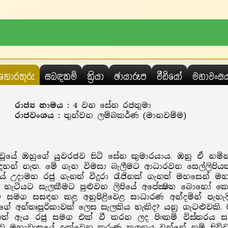
තොරතුරු
සබඳකම්
ක්‍රියා
ඡායාරූප
වීඩියෝ
මහාවංස
රාජ්‍ය නාමය :
4 වන සේන රජතුමා
රාජවංශය :
තුන්වන ලම්බකර්ණ (මානවම්ම)
යේ ඔහුගේ යුවරජව සිටි සේන කුමාරයාය. ඔහු ඒ නමින් ප
වක් සඳහන් නැත. මේ ගැන විමසා බැලීමට ආධාරවන සෙල්ලිප
ියේ උදාමහ රජු ගැනත් විදුරා රැජිනක් ගැනත් මහසෙන් 
ු හැටියට සැලකීමට පුළුවන ලිපියේ අපේක්‍ෂිත බොහෝ ක
සමග සසඳන කළ අනුපිළිවෙළ සාධාරණ අන්දමින් පැහැදිල
ේ අන්තඃපුරිකාවක් ලෙස සැලකිය හැකිද? යනු ගැටළුවකි.
ෙත් ඇය රජු සමග එක් වී කරන ලද පිංකම් විස්තරය 
 අනුව මහාවංසයේ දැක්වෙන කරුණු තුලනය වන්නේ නම් සි