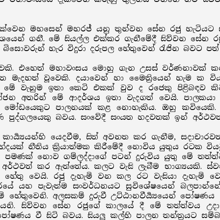
දැක්වෙන මහසෙන් මහරජ් යනු තුන්වන සේන රජු හැටියට
න් ගනී. මේ සියල්ල එක්කර ගැනීමේදී සිව්වන සේන රජු
ෙසු බිසොවරුන් හැර විදුරා දරුපල හේතුවෙන් රැජින බවට ප
වකි. එහෙත් මහාවංසය මොහු ගැන උසස් වර්ණනාවක් කරයි
වෙත මැදහත් වූවෙකි. දයාවෙන් හා මෛත්‍රියෙන් හැම ක ව
මේ වැනුම ඉතා කෙටි එකක් වුව ද රජෙකු පිළිබඳව කිවය
යෝජන අතරින් මේ ආදර්ශය ඉතා වැදගත් වෙයි. පාලකයා අ
ේ එවිටය. මෝඩයෙකුට පාලනයක් කළ නොහැකිය. ඔහු කවියෙකි
් පූර්ණ පුද්ගලයෙකු බවය. සංවේදී සංයත හදවතක් ඉන් අර්ථ
 කාර්‍ය්‍යයන්හි යෙදවීම, සිත් අවනත කර ගැනීම, සදාච
භේදයක් නීතිය ක්‍රියාත්මක කිරීමේදී නොවිය යුතුය රටක ව
රජුට පමණක් නොව ගම්ලද්දාගේ පටන් දුරුවිය යුතු මේ තත්
 අර්ථවත් කර ඇත්තේය. කලට වැසි ලැබීම භාග්‍යයකි. ස්වභ
ව හේතු වෙයි. රජු දැහැමි වන කල රට වැසියා දැහැමි ව
යේ යහ පැවැත්ම සංවර්ධනයට සුවිශේෂයෙන් බලපාන්නේ යැ
මේ හේතුවෙනි. අලසකම් දුරුවී උට්ඨානවීර්‍ය්‍යයෙන් පෝෂ
 වශයෙනි. සිව්වන සේන රජුගේ කාලයේ දී මේ තත්ත්වය 
ෝෂණය වී සිටි බවය. සියලු කල්හි පාලන තන්ත්‍රයට සම