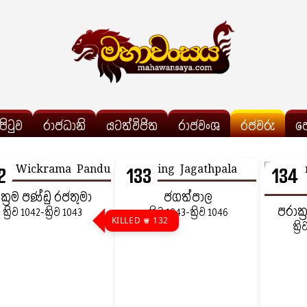
්පිටුව
රාජධානි
යටත්විජිත
රාජවංශ
රජවරු
ප
2
133
134
ික්‍රම පණ්ඩු රජතුමා
ජගත්පාල
පරාක්
ක්‍රිව 1042-ක්‍රිව 1043
ක්‍රිව 1043-ක්‍රිව 1046
KILLED ♛ 132
ක්‍ර