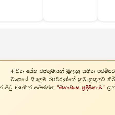
4 වන සේන රජතුමාගේ මූලාශ්‍ර සහිත පරම
වංශයේ සියලුම රජවරුන්ගේ ක්‍රමානුකූලව න
් පිටු 650කින් සමන්විත
"මහාවංස ප්‍රදීපිකාව"
ග්‍