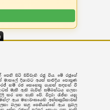
ය
ෙනී සිටි සිව්වැනි රජු විය. මේ රජුගේ
ියක් මාතලේ දිශාවට අයත් කළුදිය පොකුණ
මහරජ් නම් රජ කෙනෙකු ගැනත් සඳහන් වී
ොටස් මැකී ඇති බැවින් සම්බන්ධය ගලපා
ි කර ගත හැකි වේ. විදුරා රැජ්න යනු
 මන්ද? ඇය මහාවංසයෙහි අන්තඃපුරිකාවක්
සලකා බලන කළ පෙනීයන්නේ ඇය ප්‍රබල
ව්වන සේන රජුගේ පරපුර සොයා ගත හැකි