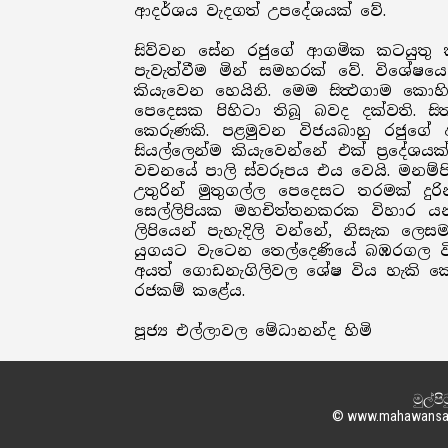
ආදර්ශය වැදගත් උපදේශයක් වේ.
සිව්වන සේන රජුගේ ආගමික කටයුතු කීප
පැවැත්වීම මින් සමහරක් වේ. විශේෂය
කියැවෙන හෙයිනි. මෙම සිත්‍ථගාම කොහ
පෙදෙසක පිහිටා තිබූ බවද දක්වති. සි
කෙරුණකි. පළමුවන විජයබාහු රජුගේ ආ
සියල්ලෙන්ම කියැවෙන්නේ එක් ප්‍රදේශ
වචනයේ පාලි ස්වරූපය එය වෙයි. මනම්ප
උතුරින් මුතුගල්ල පෙදෙසට තරමක් ද
සෙල්ලිපියක මහචිත්තනකරක විහාර 
ලිපියෙන් පැහැදිලි වන්නේ, නිසැක ල
යුගයට වැටෙන තෙල්දෙණියේ බඹරගල වි
අයත් ගොඩනැගිලිවල ශේෂ විය හැකි කොට
රජකම් කළේය.
පූජ්‍ය එල්ලාවල මේධානන්ද හිමි
මුල්පි
© www.mahawansaya