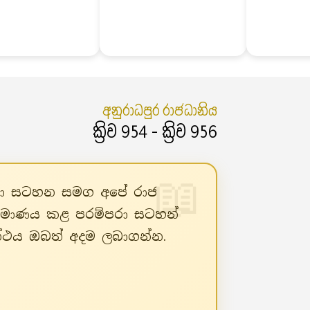
අනුරාධපුර රාජධානිය
ක්‍රිව 954 - ක්‍රිව 956
්පරා සටහන සමග අපේ රාජ
ිර්මාණය කළ පරම්පරා සටහන්
රන්ථය ඔබත් අදම ලබාගන්න.