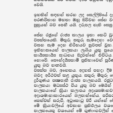
වෙයි.
ඉහතින් සඳහන් කරන ලද සෙල්ලිපියේ 
පරණවිතාන මහතා ඔහු සිව්වන සේන වශයෙ
පුත්‍රයන් බව පෙනී යයි. දරුපල නැති ස
සේන රජුගේ රාජ්‍ය කාලය ඉතා කෙටි වූ
ව්‍යක්තයෙකි. මිතුරු සතුරු සැමදෙනා 
වසන සැම දෙන නිර්භයව සුවපත් වූහ. 
ඉතිහාසයෙන් පාලකයා ලැබිය යුතු ප්‍ර
කාර්‍ය්‍යකාර්‍ය්‍ය සාධනය සිදුවන්න
නොවේ. සෞන්දර්‍ය්‍යකාමී ප්‍රතිභාවෙන
යුතු බව හඟවයි.
ව්‍යක්ත බව, අනෙකය. අදහස් පහදා දීම
බවද අර්ථවත් කළ යුතුය. සතුරු මිතුරු 
දුර්ගුණය පක්‍ෂපාතී රාජ්‍ය පාලනයයි. 
පාලකයා මධ්‍යස්ථ විය යුතු බව මෙයින්
පාලකයාගේ ක්‍රියා කලාපය අදෘශ්‍යමාන
අදෘශමානාකාරයෙන් බලපාන්නේය. පරිසර
කෙත්වත් සරුවී, අටුකොටු පිරී යන්නේ 
මේ ක්‍රියාවලියේ අවසාන ප්‍රතිඵලය
පාලකයෙකු වශයෙන් මේ ගුණාංගවලින් ප