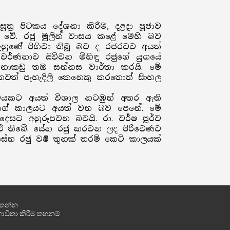
ත්‍ර පිටකය දේශනා කිරීම, දළදා පූජාව
් වේ. රජු මුලින් වාසය කළේ මෙහි බව
රුහුණේ පිහිටා තිබූ බව ද රජරටට අයත්
මවර්ණනාව සිව්වන මිහිඳු රජුගේ යුගයේ
ස පනාකඩු තඹ සන්නස වාර්තා කරයි. මේ
 තවත් පැහැදිලි කෙනෙකු කරතොත් සිංහල
රාමයකට අයත් විශාල නටඹුන් අතර ඇති
ජුගේ කාලයට අයත් වන බව පෙනේ. මේ
ෙසට අනුරූපවන බවයි. රා. වර්ෂ පූර්ව
ී තිබේ. සේන රජු කරවන ලද පිරිවෙණට
න රජු වර්‍ෂ තුනක් තරම් කෙටි කාලයක්
තන්න
භාවිතා කිරීම තහනම්