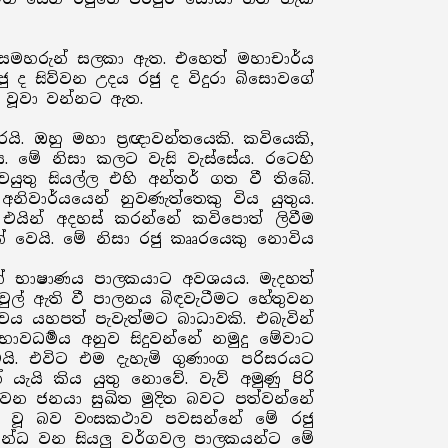
 සමහරුන් සලකා ඇත. එහෙත් මහාචාර්ය
 ද සිව්වන උදය රජු ද විදුරා බිසොවගේ
ත් වූවා වන්නට ඇත.
. ඔහු මහා ප්‍රඥාවන්තයෙකි. කවියෙකි,
ිය. මේ නිසා කලට වැසි වැස්සේය. රටෙහි
ුතු සියල්ල එහි අන්තර් ගත වී තිබේ.
නිවාර්යයෙන් නුවණැත්තෙකු විය යුතුය.
. එයින් අදහස් කරන්නේ කවිපොත් ලිවීම
වත් වෙයි. මේ නිසා රජු කෲරයෙකු නොවිය
ාරවත් භාෂාණය පාලකයාට අවශයය. මැදහත්
ියවුල් ඇති වී පාලනය බිඳවැටීමට හේතුවන
ත්වය යහපත් පැවැත්මට බාධාවකි. එබැවින්
ාවධර්‍මය අනුව සිදුවන්නේ නමුදු මේවාට
ෙයි. එවිට එම දැහැමි ගුණාංග පරිසරයට
යි කිය යුතු නොවේ. වැව් අමුණු පිරි
ණය වන ජනයා සුඛිත මුදිත බවට පත්වන්නේ
උදා වූ බව වංසකථාව පවසන්නේ මේ රජු
්බන්ධ වන සියලු වර්ගවල පාලකයන්ට මේ