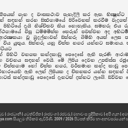
යක් ගැන ද වංසකථාව පැහැදිලි කර ඇත. භික්‍ෂූන්ට සූ
ෙන් සඳහන් කරන සිත්‍ථගාමයේ පිරිවෙනක් කරවීම වැදගත
ි පිහිටියේ දැයි නිශ්චිතව කිය නොහැකිය. සමහරු එය 
ත්ථගාමයේ විසූ ධම්මමිත්ත තෙරුන් පවත්වන අද අභිධර්‍
රක්‍ෂකයා වූ බුදල්නාවන් සිත්නරු බිම්හි අයත් ලෙ
යක් විය යුතුය. සිත්නරු යනු චිත්ත නගර යන්නට සමානය.
ිටියට
ුරින් පිහිටි වනගත කන්දකාඩු පෙදෙසේ ඇති පැරණි ආ
යන වචනය සඳහන් වෙයි. මේ ලිපිය දෙවන උපතිස්ස ර
ෙසම චිත්තගාම හෝ චිත්ත නගර, වර්තමාන කන්ද කාඩු පෙද
හාරයෙහි ඇති ලෙන් ලිපියක ද චිතනකර යන්න සඳහන් ව
ස් කන්දකාඩු පෙදෙසේ දැනටත් දක්නට ලැබේ. සිව්වන සේ
ටුව
|
රාජධානි
|
යටත්විජිත
|
රාජවංශ
|
රජවරු
|
මහාවංස ප්‍රදීපිකාව
|
අපි ගැන
|
අම
.com සියලුම හිමිකම් ඇවිරිණි. 2009 / 2026 පිටපත් කිරීම හා අනවසරයෙන් 