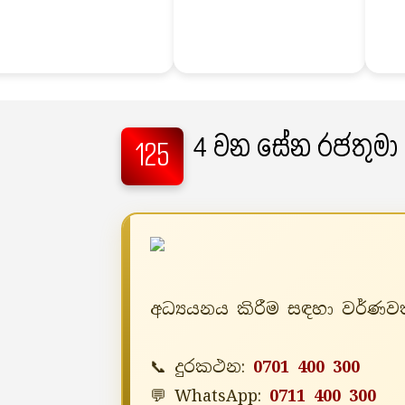
4 වන සේන රජතුමා
125
අධ්‍යයනය කිරීම සඳහා වර්ණවත
📞 දුරකථන:
0701 400 300
💬 WhatsApp:
0711 400 300