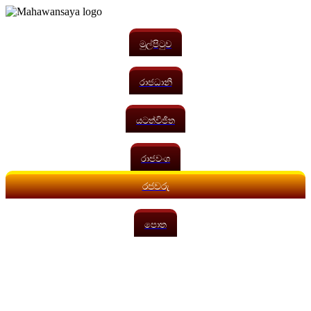
මුල්පිටුව
රාජධානි
යටත්විජිත
රාජවංශ
රජවරු
පොත