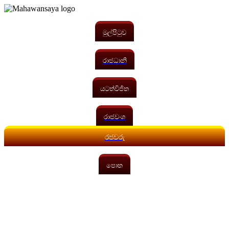
මුල්පිටුව
රාජධානි
යටත්විජිත
රාජවංශ
රජවරු
පොත