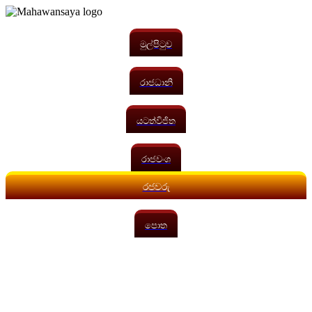
මුල්පිටුව
රාජධානි
යටත්විජිත
රාජවංශ
රජවරු
පොත