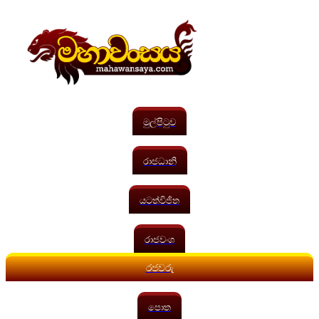
මුල්පිටුව
රාජධානි
යටත්විජිත
රාජවංශ
රජවරු
පොත