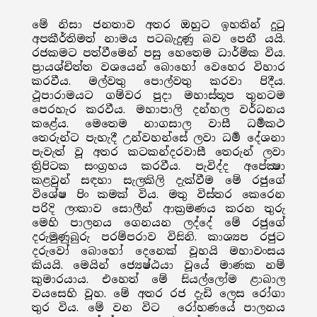
මේ නිසා ජනතාව අතර ඔහුට ඉහතින් දුටු
අපකීර්තිමත් නාමය පටබැදුණු බව පෙනී යයි.
රජකමට පත්වීමෙන් පසු හෙතෙම ධාර්මික විය.
ප්‍රායශ්චිත්ත වශයෙන් බොහෝ වෙහෙර විහාර
කරවීය. මල්වතු පොල්වතු කරවා පිදීය.
ථූපාරාමයට ගම්වර පුදා මහාස්තූප තුනටම
පෙරහැර කරවීය. මහාපාලි දන්හල වර්ධනය
කළේය. මෙතෙම නාගසාල වාසී ධර්‍මකථ
තෙරුන්ට පැහැදී උන්වහන්සේ ලවා ධර්‍ම දේශනා
පැවැත් වූ අතර කටකන්දරවාසී තෙරුන් ලවා
ත්‍රිපිටක සංග්‍රහය කරවීය. පැවිද්ද අපේක්‍ෂා
කළවුන් සඳහා සැලකිලි දැක්වීම මේ රජුගේ
විශේෂ පිං කමක් විය. මතු විස්තර කෙරෙන
පරිදි ලංකාව සොලීන් ආක්‍රමණය කරන තුරු
මෙහි පාලනය ගෙනයන ලද්දේ මේ රජුගේ
දරුමුණුබුරු පරම්පරාව විසිනි. කාශ්‍යප රජුට
දරුවෝ බොහෝ දෙනෙක් වූහයි මහාවංසය
කියයි. මෙයින් ජ්‍යෙෂ්ඨයා වූයේ මාණක නම්
කුමාරයාය. එහෙත් මේ සියල්ලෝම ළාබාල
වයසෙහි වූහ. මේ අතර රජ දැඩි ලෙස රෝගා
තුර විය. මේ වන විට රෝහණයේ පාලනය