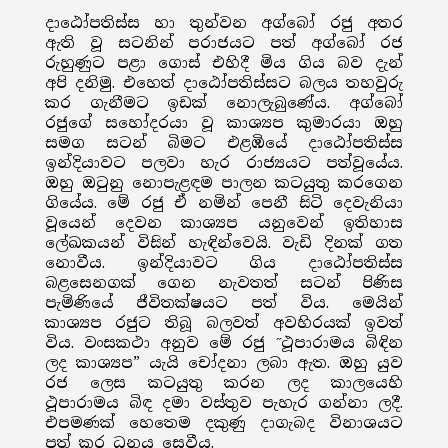
දාඨෝපතිස්ස හා තුන්වන අග්බෝ රජු අතර
ඇති වූ සටනින් පරාජයට පත් අග්බෝ රජ
රුහුණුට පළා ගොස් එහිදී මිය ගිය බව දැන්
අපි දනිමු. එහෙත් දාඨෝපතිස්සට බලය තහවුරු
කර ගැනීමට ඉඩක් නොලැබුණේය. අග්බෝ
රජුගේ සහෝදරයා වූ කාශ්‍යප කුමාරයා ඔහු
සමග සටන් බිමට එළඹියේ දාඨෝපතිස්ස
ඉන්දියාවට පලවා හැර රාජ්‍යයට පත්වූයේය.
ඔහු ඔටුනු නොපැළඳම පාලන කටයුතු කරගෙන
ගියේය. මේ රජු ඒ නමින් පෙනී සිටි දෙවැනියා
වූයෙන් දෙවන කාශ්‍යප යනුවෙන් ඉතිහාස
ලේඛකයන් විසින් හැඳින්වෙයි. වැඩි දිනක් ගත
නොවීය. ඉන්දියාවට ගිය දාඨෝපතිස්ස
බළසෙනගක් ගෙන නැවතත් සටන් පිණිස
පැමිණියේ ජීවිතක්ෂයට පත් විය. මෙයින්
කාශ්‍යප රජුට තිබූ බලවත් අවහිරයක් ඉවත්
විය. වංසකථා අනුව මේ රජු ̋ථූපාරාමය බිඳින
ලද කාශ්‍යප” යැයි චෝදනා ලබා ඇත. ඔහු යුව
රජ ලෙස කටයුතු කරන ලද කාලයෙහි
ථූපාරාමය බිඳ දමා වස්තුව පැහැර ගන්නා ලදී.
එපමණක් හෙතෙම දකුණු දාගැබද විනාශයට
පත් කර ධනය සෙවීය.