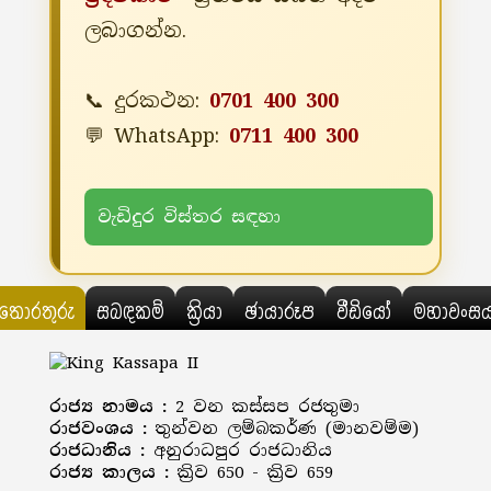
ලබාගන්න.
📞 දුරකථන:
0701 400 300
💬 WhatsApp:
0711 400 300
වැඩිදුර විස්තර සඳහා
තොරතුරු
සබඳකම්
ක්‍රියා
ඡායාරූප
වීඩියෝ
මහාවංස
රාජ්‍ය නාමය :
2 වන කස්සප රජතුමා
රාජවංශය :
තුන්වන ලම්බකර්ණ (මානවම්ම)
රාජධානිය :
අනුරාධපුර රාජධානිය
රාජ්‍ය කාලය :
ක්‍රිව 650 - ක්‍රිව 659