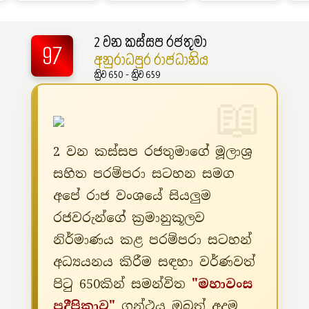
2 වන කස්සප රජතුමා
97
අනුරාධපුර රාජධානිය
ක්‍රිව 650 - ක්‍රිව 659
2 වන කස්සප රජතුමාගේ මූලාශ්‍ර
සහිත පරම්පරා සටහන සමග
අපේ රාජ වංශයේ සියලුම
රජවරුන්ගේ ක්‍රමානුකූලව
නිර්මාණය කළ පරම්පරා සටහන්
අධ්‍යයනය කිරීම සඳහා වර්ණවත්
පිටු 650කින් සමන්විත
"මහාවංස
ප්‍රදීපිකාව"
ග්‍රන්ථය ඔබත් අදම