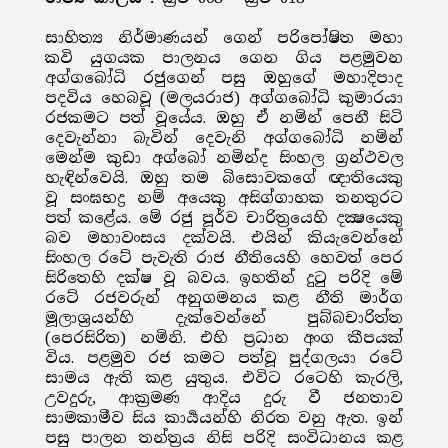
සාහිත්‍ය නිර්මාණයන් ගෙන් පරිපෝෂිත මහා
කවි යුගයක පාලනය ගෙන ගිය පළමුවන
අග්ගබෝධි රජුගෙන් පසු ඔහුගේ මහාදිපාද
පදවිය හෙබවූ (මලයරාජ) අග්ගබෝධි කුමාරයා
රජකමට පත් වූයේය. ඔහු ඒ නමින් පෙනී සිටි
දෙවැන්නා බැවින් දෙවැනි අග්ගබෝධි නමින්
මෙන්ම කුඩා අග්බෝ නමින්ද සිංහල ග්‍රන්ථවල
හැඳින්වෙයි. ඔහු තම බිසොවකගේ ඥාතියෙකු
වූ සංඝභද්‍ර නම් අයෙකු අසිග්ගාහක තනතුරට
පත් කළේය. මේ රජු පූර්ව චාරිත්‍රයෙහි දක්‍ෂයෙකු
බව මහාවංසය දක්වයි. එයින් කියැවෙන්නේ
සිංහල රටේ පැවැති රාජ නීතියෙහි හෙවත් පෙර
සිරිතෙහි දක්ෂ වූ බවය. ඉහතින් දුටු පරිදි මේ
රටේ රජවරුන් අනුගමනය කළ නීති මාර්ග
මූලාශ්‍රයන්හි දැක්වෙන්නේ පුබ්බචාරිත්ත
(පෙරසිරිත) නමිනි. එහි ප්‍රධාන අංග කීපයක්
විය. පළමුව රජ කමට පත්වූ පුද්ගලයා රටේ
සාමය ඇති කළ යුතුය. එවිට රටෙහි කැරලි,
උවදුරු, ආක්‍රමණ ආදිය දුරු වී ජනතාව
සාමකාමීව සිය කාර්‍යයන්හි නිරත වනු ඇත. ඉන්
පසු පාලන තන්ත්‍රය නිසි පරිදි සංවිධානය කළ