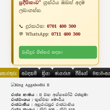
ප්‍රදීපිකාව"
ග්‍රන්ථය ඔබත් අදම
ලබාගන්න.
📞 දුරකථන:
0701 400 300
💬 WhatsApp:
0711 400 300
වැඩිදුර විස්තර සඳහා
තොරතුරු
සබඳකම්
ක්‍රියා
ඡායාරූප
වීඩියෝ
මහාවංස
රාජ්‍ය නාමය :
II වන අග්ගබෝධි රජතුමා
රාජවංශය :
තුන්වන මෞර්ය
රාජධානිය :
අනුරාධපුර රාජධානිය
රාජ්‍ය කාලය :
ක්‍රිව 608 - ක්‍රිව 618