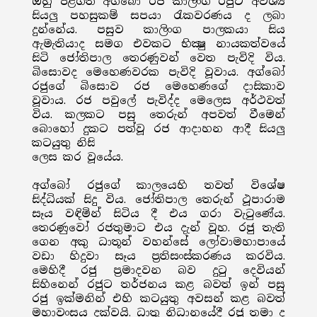
ඔහු පිළිගත් අග්බෝ රජ කාලිංග රජුට අවශ්‍ය
සියලු පහසුකම් සපයා රැකවරණය ද ලබා
දුන්නේය. පසුව කාලිංග පාලකයා සිය
ඇමැතියාද සමග එවකට භික්‍ෂු නායකත්වයේ
සිටි ජෝතිපාල තෙරණුවන් වෙත පැවිදි විය.
බිසොවද මෙහෙණවරක පැවිදි වූවාය. අග්බෝ
රජුගේ බිසොව රජ මෙහෙණගේ දාසිකාව
වූවාය. රජ පවුලේ පැවිද්ද මෙලෙස අර්ථවත්
විය. කලකට පසු තෙරුන් අපවත් වීමෙන්
බොහෝ දුකට පත්වූ රජ ආදාහන ආදී සියලු
කටයුතු නිසි
ලෙස කර වූයේය.
අග්බෝ රජුගේ කාලයෙහි තවත් විශේෂ
සිද්ධියක් සිදු විය. ජෝතිපාල තෙරුන් ථූපාරාම
සෑය වඳිමින් සිටිය දී එය ගරා වැටුණේය.
තෙරණුවෝ රජතුමාට එය දැන් වූහ. රජු තැති
ගෙන අකු ධාතූන් වහන්සේ ලෝවාමහාපායේ
වඩා හිදුවා සෑය ප්‍රතිසංස්කරණය කරවිය.
මෙහිදී රජු ප්‍රමාදවන බව දුටු දෙවියන්
සිහිනෙන් රජුට තර්ජනය කළ බවත් ඉන් පසු
රජු ඉක්මනින් එහි කටයුතු අවසන් කළ බවත්
මහාවංසය දක්වයි. ධාතු නිධානයේදී රජු තමා ද