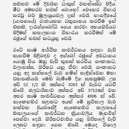
සහිතව මේ දිවයින ධාතූන් වහන්සේට පිදීය.
මීට අමතරව තවත් බොහෝ වෙහෙර විහාර
කරවූ බව මූලාශ්‍රයවල දැක් වෙයි. නාගදීපයේ
(යාපනයේ) රාජායතන ධතුගෘහය කරවීම ඉන්
එකකි. දාඨග්ගබෝධි ගෙය කරවා අභයගිරියට
පිදීමත් කපාලනාග විහාරය කරවීමත් මේ
රජුගේ තවත් කටයුතු වෙයි.
රටේ කෘෂි ආර්ථික සංවර්ධනය සඳහා වැව්
තැනවීම පිළිබඳව ද අග්බෝ රජුගේ අවධානය
යොමු විය. ඔහු වැව් තුනක් කරවීය. ගංඟාතට,
වලාහස්ස, ගිරිතට යනු ඒවා වෙයි. ගංඟාතට
යනු අද කන්තලේ වැව නමින් හැඳින්වෙන මහා
ව්‍යාපෘතියයි. මෙහි බැම්මේ දිග සැතපුමකි. උස
අඩි 52 1/2 කි අක්කර 3263 ක් වැවට යටවී
තිබේ. ජලධාරිතාව අක්කර අඩි 37124ක් වන
අතර කෘෂි සංවර්ධනය අක්කර 4908 ක් වේ.
නැඟෙනහිර පළාතට අයත් මේ සුවිසාල වැව
හත්වන සියවසේදී නැඟෙනහිර කලාපයේ
සිංහලයාගේ සංවර්ධන ක්‍රියාවලිය මැනවින්
පෙන්වා දෙයි. ගිරිතටවාපිය යනු ගිරිතලේ වැව්
ලෙසට හඳුනා ගෙන තිබේ. මෙයද විශාල