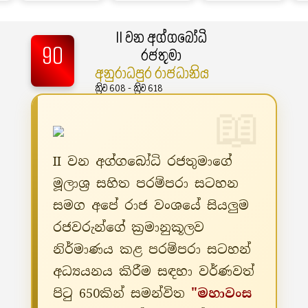
II වන අග්ගබෝධි
90
රජතුමා
අනුරාධපුර රාජධානිය
ක්‍රිව 608 - ක්‍රිව 618
II වන අග්ගබෝධි රජතුමාගේ
මූලාශ්‍ර සහිත පරම්පරා සටහන
සමග අපේ රාජ වංශයේ සියලුම
රජවරුන්ගේ ක්‍රමානුකූලව
නිර්මාණය කළ පරම්පරා සටහන්
අධ්‍යයනය කිරීම සඳහා වර්ණවත්
පිටු 650කින් සමන්විත
"මහාවංස