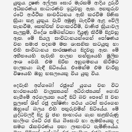
යුතුය. දුෂණ අල්ලස සොර මැරකම් ආදිය දුරුවී
අධිකරණය සාධාරණව ඉටුවනු ඇත. අනතුරුව
රටේ ආර්ථික සංවර්ධනය ඇති කරවීම පිණිස
ක්‍රියා කළ යුතුය. වැව් අමුණු බැඳවීම ඇළ වේලි
තැනවීම, කෙත්වත් වගාකරවීම්, වාණිජ ක්‍රියාවල
සැලසුම්, විදේශ සම්බන්ධතා දියුණු කිරීම් සිදුවනු
ඇත. මේ සියලු සංවිධානයන්ගෙන් පෝෂණය
වන සමාජ පදනම මත ශාසනික කටයුතු හා
එහි සංවිධානය සංරක්‍ෂණය සිදුවනු ඇත. මේ
අතීතයෙහි පැවැති පාලන තන්ත්‍රයෙහි මූලික
අංශ වෙයි. එම සිරිත අනුගමනය කිරීමට
පාලකයා බැඳී සිටියේය. එමෙන්ම එම චාරිත්‍ර
විෂයෙහි ඔහු හසලයෙකු විය යුතු විය.
දෙවැනි අග්ගබෝ රජුගේ යුගය වන විට
භාරතයෙහි වාලුක්‍යයන් අධිරාජ්‍යයක් ගොඩ
නැගීමේ අරගලයක යෙදී සිටි බව පෙනේ II වන
පුලතේ ශින් රජු දක්ෂිණා පථය යටත් කරගෙන
ඔහුගේ බලය එහි පතුරුවමින් සිටියේය. මේ
යුද්ධවලදී සිදු වූ ජන සංහාරය ගැන කළකිරුණු
කාලිංග රටේ රජ සිය බිසොව හා ඇමතියෙකු ද
සමග රැකවරණය පතා ලංකාවට පැමිණියේය.