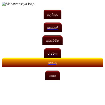
මුල්පිටුව
රාජධානි
යටත්විජිත
රාජවංශ
රජවරු
පොත