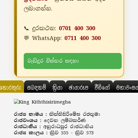
ලබාගන්න.
📞 දුරකථන:
0701 400 300
💬 WhatsApp:
0711 400 300
වැඩිදුර විස්තර සඳහා
තොරතුරු
සබඳකම්
ක්‍රියා
ඡායාරූප
වීඩියෝ
මහාවංස
රාජ්‍ය නාමය :
කිත්තිසිරිමේඝ රජතුමා
රාජවංශය :
දෙවන ලම්බකර්ණ
රාජධානිය :
අනුරාධපුර රාජධානිය
රාජ්‍ය කාලය :
ක්‍රිව 555 - ක්‍රිව 573