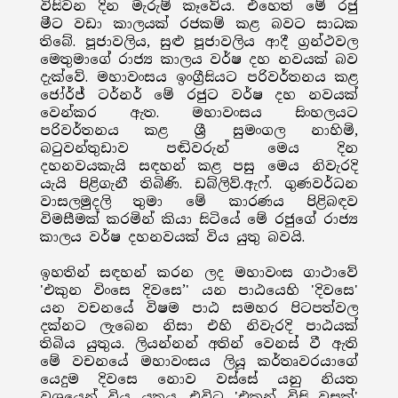
විසිවන දින මැරුම් කෑවේය. එහෙත් මේ රජු
මීට වඩා කාලයක් රජකම් කළ බවට සාධක
තිබේ. පූජාවලිය, සුළු පූජාවලිය ආදී ග්‍රන්ථවල
මෙතුමාගේ රාජ්‍ය කාලය වර්ෂ දහ නවයක් බව
දැක්වේ. මහාවංසය ඉංග්‍රීසියට පරිවර්තනය කළ
ජෝර්ජ් ටර්නර් මේ රජුට වර්ෂ දහ නවයක්
වෙන්කර ඇත. මහාවංසය සිංහලයට
පරිවර්තනය කළ ශ්‍රී සුමංගල නාහිමි,
බටුවන්තුඩාව පඬිවරුන් මෙය දින
දහනවයකැයි සඳහන් කළ පසු මෙය නිවැරදි
යැයි පිළිගැනී තිබිණි. ඩබ්ලිව්.ඇෆ්. ගුණවර්ධන
වාසලමුදලි තුමා මේ කාරණය පිළිබඳව
විමසීමක් කරමින් කියා සිටියේ මේ රජුගේ රාජ්‍ය
කාලය වර්ෂ දහනවයක් විය යුතු බවයි.
ඉහතින් සඳහන් කරන ලද මහාවංස ගාථාවේ
'එකුන විංසෙ දිවසෙ’' යන පාඨයෙහි 'දිවසෙ'
යන වචනයේ විෂම පාඨ සමහර පිටපත්වල
දක්නට ලැබෙන නිසා එහි නිවැරදි පාඨයක්
තිබිය යුතුය. ලියන්නන් අතින් වෙනස් වී ඇති
මේ වචනයේ මහාවංසය ලියූ කර්තෘවරයාගේ
යෙදුම දිවසෙ නොව වස්සේ යනු නියත
වශයෙන් විය යුතුය. එවිට 'එකුන් විසි වසක්'