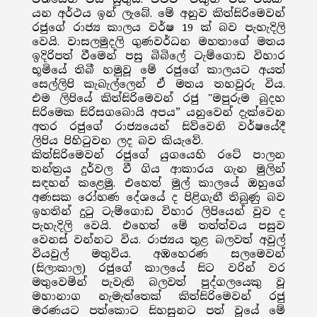
යන අර්ථය ඉන් ලැබේ. මේ අනුව කිත්සිරිමෙවන්
රජුගේ රාජ්‍ය කාලය වර්ෂ 19 ක් බව පැහැදිලි
වෙයි. වාසලමුදලි ගුණවර්ධන මහතාගේ මතය
ඉදිරිපත් වීමෙන් පසු බිබිලේ ටැම්ගොඩ විහාර
භූමියේ තිබී හමුවූ මේ රජුගේ කාලයට අයත්
සෙල්ලිපි කැබැල්ලෙන් ඒ මතය තහවුරු විය.
එම ලිපියේ කිත්සිරිමෙවන් රජු "මපුරුම බුදහ
සිරිමෙක සිරිසගබොයි අපය” යනුවෙන් දැක්වෙන
අතර රජුගේ රාජ්‍යයෙන් සිව්වෙනි වර්ෂයේදී
ලිපිය පිහිටුවන ලද බව කියැවේ.
කිත්සිරිමෙවන් රජුගේ යුගයෙහි රටේ පාලන
තන්ත්‍රය දුර්වල වී ගිය ආකාරය ගැන මුලින්
සඳහන් කළෙමු. එහෙත් මුල් කාලයේ ඔහුගේ
අණසක රෝහණ දේශයේ ද පිළිගැනී තිබුණු බව
ඉහතින් දුටු ටැම්ගොඩ විහාර ලිපියෙන් වුව ද
පැහැදිලි වෙයි. එහෙත් මේ තත්ත්වය පසුව
වෙනස් වන්නට විය. රාජ්‍යය තුළ බලවත් අවුල්
වියවුල් මතුවිය. අඹහෙරණ සලමෙවන්
(සිලාකාල) රජුගේ කාලයේ සිට වරින් වර
මතුවෙමින් පැවැති බලවත් පුද්ගලයෙකු වූ
මහානාග නැමැත්තෙක් කිත්සිරිමෙවන් රජු
මරණයට පත්කොට සිහසුනට පත් වූයේ මේ