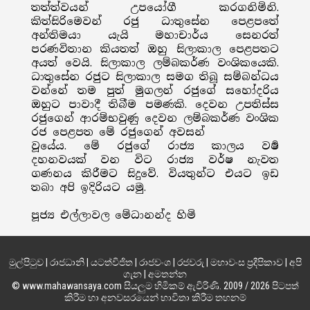
තත්ත්වයන් උපයෝගී කරගනිමිනි.
කිත්සිරිමෙවන් රජු ධාතුසේන පෙළපතේ
අන්තිමයා යැයි මහාචාර්ය සෙනරත්
පරණවිතාන කියතත් ඔහු සිලාකාල පෙළපතට
අයත් වෙයි. සිලාකාල ලම්බකර්ණ වංශිකයෙකි.
ධාතුසේන රජුට සිලාකාල සමග තිබූ සම්බන්ධය
වන්නේ තම පුත් මුගලන් රජුගේ සහෝදරිය
ඔහුට පාවාදී තිබීම පමණකි. දෙවන උපතිස්ස
රජුගෙන් ආරම්භවුණු දෙවන ලම්බකර්ණ වංශික
රජ පෙළපත මේ රජුගෙන් අවසන්
වූයේය. මේ රජුගේ රාජ්‍ය කාලය වර්‍ෂ
දහනවයක් වන විට රාජ්‍ය වර්ෂ නැවත
ගණනය කිරීමට සිදුවේ. වියතුන්ට එයට ඉඩ
තබා අපි ඉදිරියට යමු.
පූජ්‍ය එල්ලාවල මේධානන්ද හිමි
මුල්පිටුව
|
රාජධානි
|
යටත්විජිත
|
රාජවංශ
|
රජවරු
|
මහාවංස ප්‍රදීපිකාව
|
අපි
ගැන
|
අමතන්න
© www.mahawansaya.com සියලුම හිමිකම් ඇවිරිණි. 2009 / 2026 පිටපත්
කිරීම හා අනවසරයෙන් භාවිතා කිරීම තහනම්