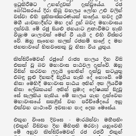
ඉටුකිරීමට උනන්දුවක් දැක්වූයේය. රජ
බෝධිඝරයේ දිරා තිබූ වහලය ලෝහ උළු වලින්
වස්වා එහි ප්‍රතිසංස්කරණයක් කළේය. තවද දුගී
මගී යාචකාදීන්ට මහ දන් දුන් බවද මහාවංසය
දක්වයි. මේ රජු සියළු ජනයාට ළඟාවීමට හැකි
විශ්‍රාම ශාලාවක් මෙන් වී යැයි ද එහි විස්තර
වේ. ඔහු සෑහෙන කලක් රජකම් කළේ ද මහ
ජනතාවගේ හිතවතෙකු වූ නිසා විය යුතුය.
කිත්සිරිමෙවන් රජුගේ රාජ්‍ය කාලය දින විසි
එකක් වූ බව මහාවංස පාඨවල දැක්වේ. ඔහු
විසින් කරවන ලදැයි ඉහතින් දැක්වූ කටයුතු
එබඳු සුළු දිනකදී සිදුවිය හැකි දේ නොවේ. මේ
නිසා මෙහිදී මහාවංස පාඨය අතින් අත ලියවීම
නිසා ලේඛකයන් අතින් ප්‍රමාද දෝෂයක් සිදුවූ
සේ සැලකිය හැකිය. මේ කාලය ගැන දැක්වෙන
මහාවංසයේ සතළිස් වන පරිච්ඡේදයේ අනූ
එක්වන ගාථාවේ අවසාන පාද දෙක මෙසේය.
එකුන විංසෙ දිවසෙ - මාරයිත්වා මහීපතිං
(එකුන් විසිවන දින මිහිපති මරවා) යනුවෙනි
මේ අනුව කිත්සිරිමෙවන් රජ රජවී එකුන්