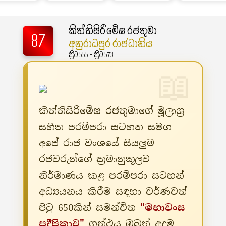
කිත්තිසිරිමේඝ රජතුමා
87
අනුරාධපුර රාජධානිය
ක්‍රිව 555 - ක්‍රිව 573
කිත්තිසිරිමේඝ රජතුමාගේ මූලාශ්‍ර
සහිත පරම්පරා සටහන සමග
අපේ රාජ වංශයේ සියලුම
රජවරුන්ගේ ක්‍රමානුකූලව
නිර්මාණය කළ පරම්පරා සටහන්
අධ්‍යයනය කිරීම සඳහා වර්ණවත්
පිටු 650කින් සමන්විත
"මහාවංස
ප්‍රදීපිකාව"
ග්‍රන්ථය ඔබත් අදම