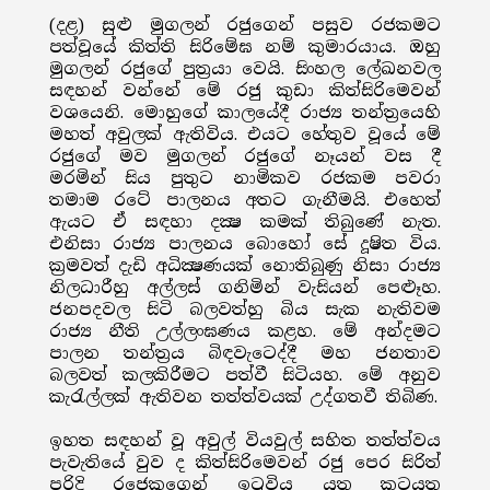
(දළ) සුළු මුගලන් රජුගෙන් පසුව රජකමට
පත්වූයේ කිත්ති සිරිමේඝ නම් කුමාරයාය. ඔහු
මුගලන් රජුගේ පුත්‍රයා වෙයි. සිංහල ලේඛනවල
සඳහන් වන්නේ මේ රජු කුඩා කිත්සිරිමෙවන්
වශයෙනි. මොහුගේ කාලයේදී රාජ්‍ය තන්ත්‍රයෙහි
මහත් අවුලක් ඇතිවිය. එයට හේතුව වූයේ මේ
රජුගේ මව මුගලන් රජුගේ නෑයන් වස දී
මරමින් සිය පුතුට නාමිකව රජකම පවරා
තමාම රටේ පාලනය අතට ගැනීමයි. එහෙත්
ඇයට ඒ සඳහා දක්‍ෂ කමක් තිබුණේ නැත.
එනිසා රාජ්‍ය පාලනය බොහෝ සේ දූෂිත විය.
ක්‍රමවත් දැඩි අධික්‍ෂණයක් නොතිබුණු නිසා රාජ්‍ය
නිලධාරීහු අල්ලස් ගනිමින් වැසියන් පෙළූහ.
ජනපදවල සිටි බලවත්හු බිය සැක නැතිවම
රාජ්‍ය නීති උල්ලංඝණය කළහ. මේ අන්දමට
පාලන තන්ත්‍රය බිඳවැටෙද්දී මහ ජනතාව
බලවත් කලකිරීමට පත්වී සිටියහ. මේ අනුව
කැරැල්ලක් ඇතිවන තත්ත්වයක් උද්ගතවී තිබිණ.
ඉහත සඳහන් වූ අවුල් වියවුල් සහිත තත්ත්වය
පැවැතියේ වුව ද කිත්සිරිමෙවන් රජු පෙර සිරිත්
පරිදි රජෙකුගෙන් ඉටුවිය යුතු කටයුතු