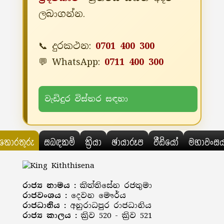
ලබාගන්න.
📞 දුරකථන:
0701 400 300
💬 WhatsApp:
0711 400 300
වැඩිදුර විස්තර සඳහා
තොරතුරු
සබඳකම්
ක්‍රියා
ඡායාරූප
වීඩියෝ
මහාවංස
රාජ්‍ය නාමය :
කිත්තිසේන රජතුමා
රාජවංශය :
දෙවන මෞර්ය
රාජධානිය :
අනුරාධපුර රාජධානිය
රාජ්‍ය කාලය :
ක්‍රිව 520 - ක්‍රිව 521