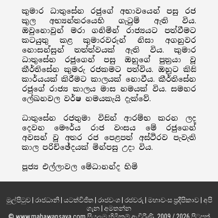
කුමාර ධාතුසේන රජුගේ අභාවයෙන් පසු රජ
කුල අභ්‍යන්තරයෙහි ගැටුම් ඇති විය.
ඔවුනොවුන් මරා ගනිමින් රාජ්‍යයට පත්වීමට
කටයුතු කළ කුමාරවරුන් නිසා අගනුවර
නොසන්සුන් තත්ත්වයක් ඇති විය. කුමාර
ධාතුසේන රජුගෙන් පසු ඔහුගේ පුත්‍රයා වූ
කීර්තිසේන කුමරු රජකමට පත්විය. ඔහුට කිසි
කාර්යයක් කිරීමට කාලයක් නොවීය. කීර්තිසේන
රජුගේ රාජ්‍ය කාලය මාස නමයක් විය. සමහර
ලේඛනවල වර්ෂ නමයකැයි දැක්වේ.
ධාතුසේන රජතුමා විසින් ආරම්භ කරන ලද
දෙවන මෞර්ය රාජ වංසය මේ රජුගෙන්
අවසන් වූ අතර රජ පෙළපත් අස්ථිරව පැවැති
කාල පරිච්ඡේදයක් මින්පසු උදා විය.
පූජ්‍ය එල්ලාවල මේධානන්ද හිමි
මුල්පිටුව
|
රාජධානි
|
යටත්විජිත
|
රාජවංශ
|
රජවරු
|
මහාවංස ප්‍රදීපිකාව
|
අපි
ගැන
|
අමතන්න
© www.mahawansaya.com සියලුම හිමිකම් ඇවිරිණි. 2009 / 2026 පිටපත්