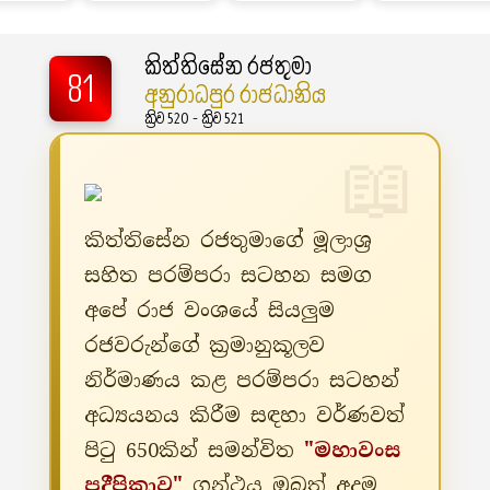
කිත්තිසේන රජතුමා
81
අනුරාධපුර රාජධානිය
ක්‍රිව 520 - ක්‍රිව 521
කිත්තිසේන රජතුමාගේ මූලාශ්‍ර
සහිත පරම්පරා සටහන සමග
අපේ රාජ වංශයේ සියලුම
රජවරුන්ගේ ක්‍රමානුකූලව
නිර්මාණය කළ පරම්පරා සටහන්
අධ්‍යයනය කිරීම සඳහා වර්ණවත්
පිටු 650කින් සමන්විත
"මහාවංස
ප්‍රදීපිකාව"
ග්‍රන්ථය ඔබත් අදම