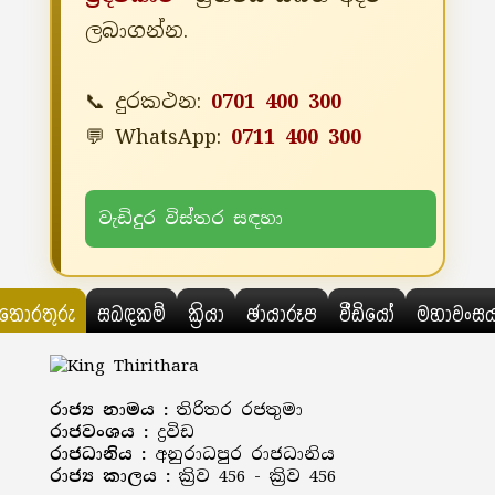
ලබාගන්න.
📞 දුරකථන:
0701 400 300
💬 WhatsApp:
0711 400 300
වැඩිදුර විස්තර සඳහා
තොරතුරු
සබඳකම්
ක්‍රියා
ඡායාරූප
වීඩියෝ
මහාවංස
රාජ්‍ය නාමය :
තිරිතර රජතුමා
රාජවංශය :
ද්‍රවිඩ
රාජධානිය :
අනුරාධපුර රාජධානිය
රාජ්‍ය කාලය :
ක්‍රිව 456 - ක්‍රිව 456