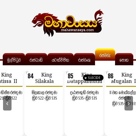
රජවරු
මුල්පිටුව
රාජධානි
යටත්විජිත
රාජවංශ
පොත
84
85
86
♛ SUICIDE
පතිස්ස රජතුමා
සිලාකාල රජතුමා
දාඨාපභූති රජතුමා
II වන මොග්ගල්ල
 521-ක්‍රිව 522
ක්‍රිව 522-ක්‍රිව 535
ක්‍රිව 535-ක්‍රිව 535
රජතුමා
‹
›
ක්‍රිව 535-ක්‍රිව 55