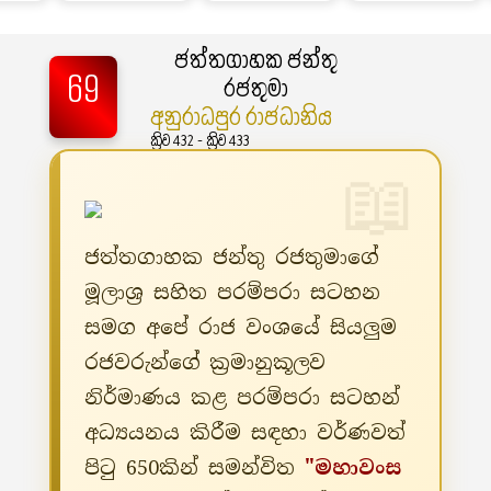
ජත්තගාහක ජන්තු
69
රජතුමා
අනුරාධපුර රාජධානිය
ක්‍රිව 432 - ක්‍රිව 433
ජත්තගාහක ජන්තු රජතුමාගේ
මූලාශ්‍ර සහිත පරම්පරා සටහන
සමග අපේ රාජ වංශයේ සියලුම
රජවරුන්ගේ ක්‍රමානුකූලව
නිර්මාණය කළ පරම්පරා සටහන්
අධ්‍යයනය කිරීම සඳහා වර්ණවත්
පිටු 650කින් සමන්විත
"මහාවංස