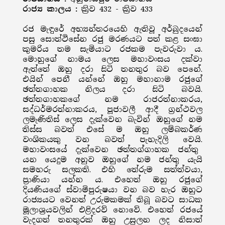
රාජ්‍ය කාලය :
ක්‍රිව 432 - ක්‍රිව 433
රජ මැඳුරේ අභ්‍යන්තරයෙහි ඇතිවූ අර්බුදයෙන්
පසු සොත්ථිසේන රජු මරණයට පත් කළ සංඝා
කුමරිය තම සැමියාට රජකම පැවරුවා ය.
මොහුගේ නාමය ලෙස මහාවංසය දක්වා
ඇත්තේ ඔහු දරා සිටි තනතුර බව පෙනේ.
එයින් පෙනී යන්නේ ඔහු මහානාම රජුගේ
ඡත්තගාහක නිලය දරා සිටි බවයි.
ඡත්තගාහකගේ නම රාජරත්නාකරය,
සද්ධර්මරත්නාකරය, පූජාවලී ආදී ග්‍රන්ථවල
ලමැණිතිස් ලෙස දැක්වෙන බැවින් ඔහුගේ නම
තිස්ස බවත් එසේ ම ඔහු ලම්බකර්ණ
වංශිකයකු වන බවත් පැහැදිලි වෙයි.
මහාවංසයේ දැක්වෙන ඡත්තග්ගාහක ජන්තු
යන යෙදුම අනුව ඔහුගේ නම ජන්තු යැයි
සමහරු සලකති. එහි තේරුම සත්ත්වයා,
ප්‍රාණියා යන්න ය. එහෙත් ඔහු රජුගේ
දියණියගේ ස්වාමිපුරුෂයා වන බව හැර ඔහුට
රාජ්‍යයට වෙනත් උරුමකමක් තිබූ බවට සාධක
මූලාශ්‍රයවලින් එළිදරව් නොවේ. එහෙත් රජයේ
වැදගත් තනතුරක් ඔහු උසුලන ලද නිසාත්