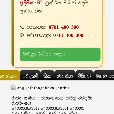
ප්‍රදීපිකාව"
ග්‍රන්ථය ඔබත් අදම
ලබාගන්න.
📞 දුරකථන:
0701 400 300
💬 WhatsApp:
0711 400 300
වැඩිදුර විස්තර සඳහා
තොරතුරු
සබඳකම්
ක්‍රියා
ඡායාරූප
වීඩියෝ
මහාවංස
රාජ්‍ය නාමය :
ජත්තගාහක ජන්තු රජතුමා
රාජවංශය :
&#3505;&#3548;&#3503;&#3501;&#3530;
රාජධානිය :
අනුරාධපුර රාජධානිය