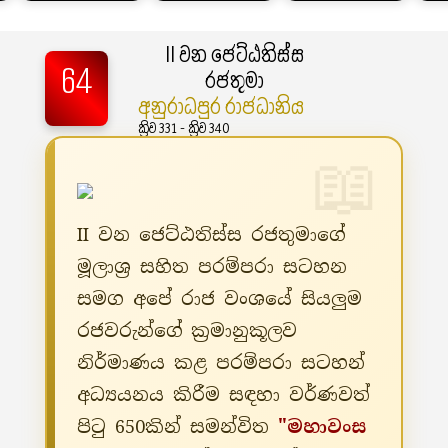
II වන ජෙට්ඨතිස්ස
64
රජතුමා
අනුරාධපුර රාජධානිය
ක්‍රිව 331 - ක්‍රිව 340
II වන ජෙට්ඨතිස්ස රජතුමාගේ
මූලාශ්‍ර සහිත පරම්පරා සටහන
සමග අපේ රාජ වංශයේ සියලුම
රජවරුන්ගේ ක්‍රමානුකූලව
නිර්මාණය කළ පරම්පරා සටහන්
අධ්‍යයනය කිරීම සඳහා වර්ණවත්
පිටු 650කින් සමන්විත
"මහාවංස