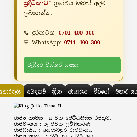
ප්‍රදීපිකාව"
ග්‍රන්ථය ඔබත් අදම
ලබාගන්න.
📞 දුරකථන:
0701 400 300
💬 WhatsApp:
0711 400 300
වැඩිදුර විස්තර සඳහා
තොරතුරු
සබඳකම්
ක්‍රියා
ඡායාරූප
වීඩියෝ
මහාවංස
රාජ්‍ය නාමය :
II වන ජෙට්ඨතිස්ස රජතුමා
රාජවංශය :
පළමුවන ලම්බකර්ණ
රාජධානිය :
අනුරාධපුර රාජධානිය
රාජ්‍ය කාලය :
ක්‍රිව 331 - ක්‍රිව 340