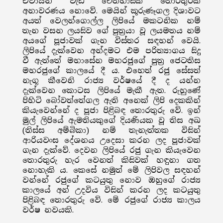
ඒවායින් වැඩි ඓතිහාසික තොරතුරක්
අනාවරණය නොවේ. මෙයින් කූරුණෑගල දිශාවට
අයත් වෙලන්ගොල්ල ලිපියේ මකටනික නම්
තැන වසන ලයසිව ගේ පුත්‍රයා වූ ලයමතය නම්
අයගේ පූජාවක් ගැන විස්තර සඳහන් වෙයි.
ලිපියේ දැක්වෙන අන්දමට එම පරිත්‍යාගය සිදු
වී ඇත්තේ මහාසේන මහරජුගේ පුත්‍ර ජෙටතිස
මහරජුගේ කාලයේ දී ය. එහෙත් රජු සේසත්
නැගූ කීවෙනි රාජ්‍ය වර්ෂයේ දී ද යන්න
දැක්වෙන කොටස ලිපියේ මැකී ඇත. රුහුණේ
පිහිටි බෝවත්තේගල ඇති අනෙක් ලිපි දෙකකින්
කියැවෙන්නේ ද පූජා පිළිබඳ තොරතුරු වේ. ඉන්
මුල් ලිපියේ ඇමතියකුගේ දියණියක වූ තිස අඛ
(තිස්ස අම්බිකා) නම් තැනැත්තක විසින්
ආරියවංස දේශනය උදෙසා කරන ලද පූජාවක්
ගැන දැක්වේ. දෙවන ලිපියේ රජු ගැන කියැවෙන
තොරතුරු හැර වෙනත් කිසිවක් හඳුනා ගත
නොහැකි ය. කෙසේ නමුත් මේ ලිපිවල සඳහන්
වන්නේ රජුගේ කටයුතු නොව ඔහුගේ රාජ්‍ය
කාලයේ අන් උදවිය විසින් කරන ලද කටයුතු
පිළිබඳ තොරතුරු වේ. මේ රජුගේ රාජ්‍ය කාලය
වර්ෂ නවයකි.