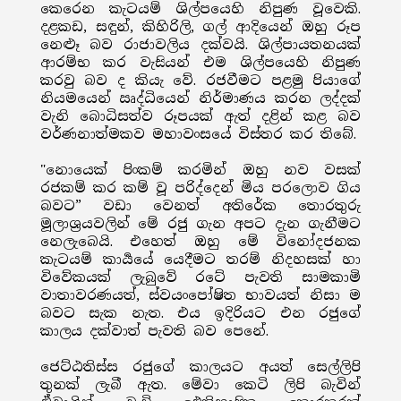
කෙරෙන කැටයම් ශිල්පයෙහි නිපුණ වූවෙකි.
දළකඩ, සඳුන්, කිහිරිලි, ගල් ආදියෙන් ඔහු රූප
නෙළූ බව රාජාවලිය දක්වයි. ශිල්පායතනයක්
ආරම්භ කර වැසියන් එම ශිල්පයෙහි නිපුණ
කරවු බව ද කියැ වේ. රජවීමට පළමු පියාගේ
නියමයෙන් ඍද්ධියෙන් නිර්මාණය කරන ලද්දක්
වැනි බොධිසත්ව රූපයක් ඇත් දළින් කළ බව
වර්ණනාත්මකව මහාවංසයේ විස්තර කර තිබේ.
"නොයෙක් පිංකම් කරමින් ඔහු නව වසක්
රජකම් කර කම් වූ පරිද්දෙන් මිය පරලොව ගිය
බවට” වඩා වෙනත් අතිරේක තොරතුරු
මූලාශ්‍රයවලින් මේ රජු ගැන අපට දැන ගැනීමට
නෙලැබෙයි. එහෙත් ඔහු මේ විනෝදජනක
කැටයම් කාර්‍යයේ යෙදීමට තරම් නිදහසක් හා
විවේකයක් ලැබුවේ රටේ පැවති සාමකාමි
වාතාවරණයත්, ස්වයංපෝෂිත භාවයත් නිසා ම
බවට සැක නැත. එය ඉදිරියට එන රජුගේ
කාලය දක්වාත් පැවති බව පෙනේ.
ජෙට්ඨතිස්ස රජුගේ කාලයට අයත් සෙල්ලිපි
තුනක් ලැබී ඇත. මේවා කෙටි ලිපි බැවින්