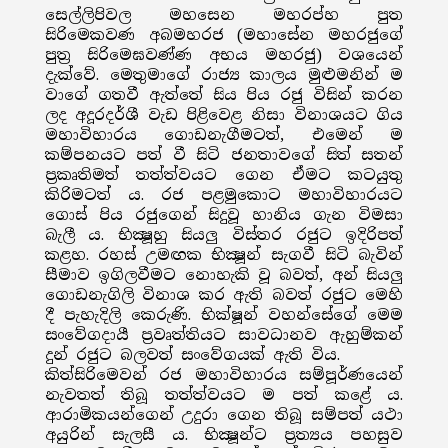
සෙල්ලිපිවල මහසෙන මහරප්හ පුත
සිරිමෙකවණ අබමහරජ (මහාසේන මහරජුගේ
පුත්‍ර සිරිමෙඝවණ්ණ අභය මහරජු) වශයෙන්
දැක්වේ. මෙතුමාගේ රාජ්‍ය කාලය මුළුමනින් ම
වාගේ ගතවී ඇත්තේ සිය පිය රජු විසින් කරන
ලද අදූරදර්ශී වැඩ පිළිවෙළ නිසා විනාශයට ගිය
මහාවිහාරය ගොඩනැගීමටත්, එමෙන් ම
කම්පනයට පත් වී සිටි ජනතාවගේ සිත් සතන්
ප්‍රකෘතිමත් තත්ත්වයට ගෙන ඒමට කටයුතු
කිරිමටත් ය. රජ පළමුකොට මහාවිහාරයට
ගොස් පිය රජුගෙන් සිදුවූ හානිය ගැන විමසා
බැලී ය. භික්‍ෂූහු සියලු විස්තර රජුට ඉදිරිපත්
කළහ. රහස් උමඟක භික්‍ෂූන් සැගවී සිටි බැවින්
සීමාව ඉගිලවීමට නොහැකි වූ බවත්, අන් සියලු
ගොඩනැගිලි විනාශ කර ඇති බවත් රජුට මෙහි
දී පැහැදිලි කෙරුණි. භික්ෂූන් වහන්සේගේ මෙම
සංවේගදායී ප්‍රවෘත්තියට සාවධානව ඇහුම්කන්
දුන් රජුට බලවත් සංවේගයක් ඇති විය.
කිත්සිරිමෙවන් රජ මහාවිහාරය සම්පූර්ණයෙන්
නැවතත් තිබූ තත්ත්වයට ම පත් කළේ ය.
ආරාමිකයන්ගෙන් උදුරා ගෙන තිබූ සම්පත් යථා
අයුරින් සැලසී ය. භික්‍ෂූන්ට ප්‍රත්‍යය පහසුව