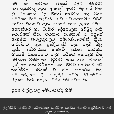
මේ සා කටයුතු රැසක් රජුට කිරීමට
නොහැකිවනු ඇත. අනෙක් අතට ඔහුගේ පියා
වූ මහසෙන් රජු විසින් කරවන ලද මහා
පරිමාණ වාරි පද්ධතිය රට ස්වයංපෝෂිත වීමට
සාධක වන්නට ඇත. ආහාර පාන සුලභ වීමත්,
අභ්‍යන්තර හා බාහිර දේශපාලන අර්බුද ඇති
නොවීමත් නිසා ජනතාව සාමකාමී ව රජුගේ
ආගමික කටයුතුවලට සම්බන්ධවෙමින් ක්‍රියා
කරන්නට ඇත. ඉන්දියාවේ පැන නැගී තිබූ
ගුප්ත අධිරාජ්‍යය හමුවේ දක්‍ෂිණ භාරතීය
කිසියම් රාජ්‍යයකට නැගී සිටීමට නෙහැකි වීම
මෙහිලා වාසිදායක වූවාට සැක නැත. එහෙත්
ඉන් පසු ශත වර්ෂයක් ගත වීමට පෙරාතුව මේ
තත්ත්වය වෙනස් වී ගිය ආකාරය මතු
පරිච්ඡේදයක දී පැහැදිලි වෙයි. සිරිමෙවන්
රජුගේ රාජ්‍ය කාලය වර්ෂ විසි අටක් විය.
පූජ්‍ය එල්ලාවල මේධානන්ද හිමි
මුල්පිටුව
|
රාජධානි
|
යටත්විජිත
|
රාජවංශ
|
රජවරු
|
මහාවංස ප්‍රදීපිකාව
|
අපි
ගැන
|
අමතන්න