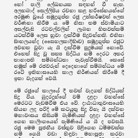
හෝ පාලි ලේඛනයක සඳහන් වී නැත.
අලහබාද් සෙල්ලිපිය රචනා කළ හරිසේනයන්ගේ
අරමුණ වූයේ සමුද්‍රගුප්ත රජු උත්කර්ෂවත් ලෙස
වර්ණනා කිරීම ය. මේ නිසා තම ස්වාමියාට
අසල්වැසි රටවල්වලින් ලැබන හිතවත්කම්
යටත්වීම් ලෙස හුවා දැක්වීම සිදුවන්නකි. එනිසා
සිංහලයන්ද (සෛහලකාදිභිඃච) සමුද්‍රගුප්ත රජුට
අවනත වූවා යැ යි දැක්වීම පුදුමයක් නොවේ.
එහෙත් සිදු වූ සත්‍ය සිද්ධිය නම් දෙරට අතර
තානාපති සම්බන්ධතා පැවැත්වීමයි. කෙසේ
නමුත් මේ රජවරුන් දෙදෙනාගේ සම්බන්ධය මේ
රටේ ඉතිහාසයෙහි කාල නිර්ණයන් කිරීමේ දී
ඉතා වැදගත් වෙයි.
මේ රජුගේ කාලයේ දී තවත් වැදගත් සිද්ධියක්
සිදු විය. බුදරදුන්ගේ වම් දළදා වහන්සේ
මෙරටට වැඩමවීම එය වේ. දාඨාධාතුවංසයෙහි
කියන ලද පරිදි මේ කටයුතු සිදු විනැ යි දක්වන
මහාවංසය කිසියම් බැමිණියක් දළදා වහන්සේ
ගෙන කාලිංගයෙන් පැමිණියේ ය යි ද පවසයි.
රජු මෙම පූජනීය වස්තුව පිළිගෙන ධම්මචක්ක
නම් ගෙයි වඩා හිඳුවා මහාපූජා කරවා