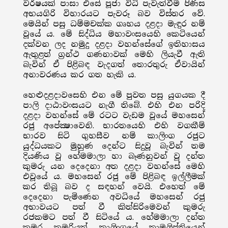
වර්ෂයක් පාසා එසේ පූජා විධි පැවැත්වීම පිණිස
අභයගිරි විහාරයට පැවරූ බව විස්තර වේ.
මෙයින් පසු ධම්මචක්ක ගෘහය දළදා මැඳුර නම්
වූයේ ය. මේ සිද්ධිය මහාවංසයෙහි කෙටියෙන්
දක්වන ලද නමුදු දළදා වහන්සේගේ ඉතිහාසය
ඇතුළත් ග්‍රන්ථ ගණනාවක් මෙහි ලියැවී ඇති
බැවින් ඒ පිළිබඳ වැදගත් තොරතුරු ඒවායින්
අනාවරණය කර ගත හැකි ය.
හෙළුදළදාවසෙහි එන මේ පුවත පසු යුගයක දී
පාලි දාඨාවංසයට නැගී තිබේ. එහි එන පරිදි
දළදා වහන්සේ මේ රටට වැඩම වූයේ මහසෙන්
රජු අපේක්‍ෂාවෙනි. භාරතයෙහි එහි වගකීම්
භාරව සිටි ගුහසීව නම් කාලිංග රජුට
යුද්ධයකට මුහුණ දෙන්ට සිදුවූ බැවින් තම
දියණිය වූ හේමමාලා හා බෑණනුවන් වූ දන්ත
කුමරු යන දෙදෙනා අත දළදා වහන්සේ මෙහි
එවූයේ ය. මහසෙන් රජු මේ පිළිබඳ ඉල්ලීමක්
කර තිබූ බව ද සඳහන් වෙයි. එහෙත් මේ
දෙදෙනා පැමිණෙන අවධියේ මහසෙන් රජු
අභාවයට පත් වී කිත්සිරිමෙවන් කුමරු
රජකමට පත් වී සිටියේ ය. හේමමාලා දන්ත
කුමර කුමරියත් කාලිංගයේ තාම්‍රලිප්තියෙන්