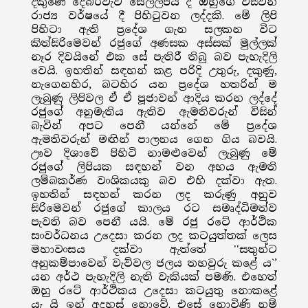
දකුණේ දෙබරවැව සෙල්ලිපිය ද ඔහුගේ විසිවන
රාජ්‍ය වර්ෂයේ දී පිහිටුවන ලද්දකි. මේ ලිපි
පිහිටා ඇති ප්‍රදේශ ගැන සලකන විට
කිත්සිරිමෙවන් රජුගේ අණසක අස්සක් මුල්ලක්
නෑර දිවයිනේ එක සේ පැතිරී තිබූ බව පැහැදිලි
වෙයි. ඉහතින් සඳහන් කළ පරිදි උතුරු, දකුණු,
නැගෙනහිර, බටහිර යන ප්‍රදේශ හතරින් ම
ලැබුණු ලිපිවල ඒ ඒ පූජාවන් ආදිය කරන ලද්දේ
රජුගේ අනුමැතිය ඇතිව ඇමතිවරුන් විසින්
බැවින් අපට පෙනී යන්නේ මේ ප්‍රදේශ
ඇමතිවරුන් මඟින් පාලනය ගෙන ගිය බවයි.
ඌව දිශාවේ පිහිටි නාමළුවෙන් ලැබුණු මේ
රජුගේ ලිපියක සඳහන් වන අභය ඇමති
ලම්බකර්ණ වංශිකයකු බව එහි දක්වා ඇත.
ඉහතින් සඳහන් කරන ලද කරුණු අනුව
සිරිමෙවන් රජුගේ කාලය රට සමෘද්ධිමත්ව
පැවති බව පෙනී යයි. මේ රජු රටේ ආර්ථික
සංවර්ධනය උදෙසා කරන ලද කටයුත්තක් ලෙස
මහාවංසය දක්වා ඇත්තේ ''සතුන්ට
අනුකම්පාවෙන් වැව්වල ජලය තහවුරු කළේ ය`’
යන අර්ථ පැහැදිලි නැති වැකියක් පමණි. එහෙත්
ඔහු රටේ ආර්ථිකය උදෙසා කටයුතු නොකළේ
යැ යි ඉන් අදහස් නොවේ. එසේ නොවිණි නම්