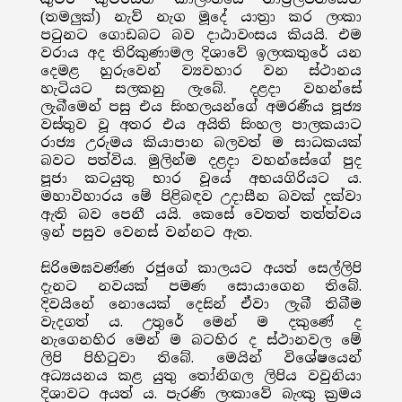
(තමලුක්) නැව් නැග මූදේ යාත්‍රා කර ලංකා
පටුනට ගොඩබට බව දාඨාවංසය කියයි. එම
වරාය අද තිරිකුණාමල දිශාවේ ඉලංකතුරේ යන
දෙමළ හුරුවෙන් ව්‍යවහාර වන ස්ථානය
හැටියට සලකනු ලැබේ. දළදා වහන්සේ
ලැබීමෙන් පසු එය සිංහලයන්ගේ අමරණීය පූජ්‍ය
වස්තුව වූ අතර එය අයිති සිංහල පාලකයාට
රාජ්‍ය උරුමය කියාපාන බලවත් ම සාධකයක්
බවට පත්විය. මුලින්ම දළදා වහන්සේගේ පුද
පූජා කටයුතු භාර වූයේ අභයගිරියට ය.
මහාවිහාරය මේ පිළිබඳව උදාසීන බවක් දක්වා
ඇති බව පෙනී යයි. කෙසේ වෙතත් තත්ත්වය
ඉන් පසුව වෙනස් වන්නට ඇත.
සිරිමෙඝවණ්ණ රජුගේ කාලයට අයත් සෙල්ලිපි
දැනට නවයක් පමණ සොයාගෙන තිබේ.
දිවයිනේ නොයෙක් දෙසින් ඒවා ලැබී තිබීම
වැදගත් ය. උතුරේ මෙන් ම දකුණේ ද
නැගෙනහිර මෙන් ම බටහිර ද ස්ථානවල මේ
ලිපි පිහිටුවා තිබේ. මෙයින් විශේෂයෙන්
අධ්‍යයනය කළ යුතු තෝනිගල ලිපිය වවුනියා
දිශාවට අයත් ය. පැරණි ලංකාවේ බැංකු ක්‍රමය