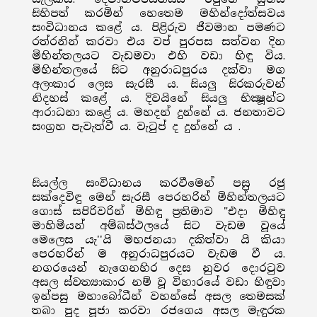
සිහිපත් කරමින් හෙතෙම මහින්දෝත්සවය
සංවිධානය කළේ ය. පිළිරුව ජීවමාන පමණට
රත්රනින් කරවා එය වප් පුරපස සත්වන දින
මිහින්තලයට වැඩමවා එහි වඩා හිඳු විය.
මිහින්තලයේ සිට අනුරාධපුරය දක්වා මග
අලංකාර ලෙස සැරසී ය. සියලු සිරකරුවන්
නිදහස් කළේ ය. දිවයිනේ සියලු භික්‍ෂූන්ට
ආරාධනා කළේ ය. මහදන් දුන්නේ ය. ජනතාවට
සංග්‍රහ පැවැත්වී ය. වැටුප් ද දුන්නේ ය .
සියල්ල සංවිධානය කරවීමෙන් පසු රජු
සක්දෙවිඳු මෙන් සැරසී පෙරහරින් මිහින්තලයට
ගොස් සපිරිවරින් මිහිඳු ප්‍රතිමාව "එදා මිහිඳු
මාහිමියන් අම්බස්ථලයේ සිට වැඩම වූයේ
මෙලෙස යැ''යි මහජනයා දකිත්වා යි කියා
පෙරහරින් ම අනුරාධපුරයට වැඩම වී ය.
නගරයෙන් නැගෙනහිර දෙස නුවර දොරටුව
අසල ස්වත්‍යාකාර නම් වූ විහාරයේ වඩා හිඳුවා
ඉන්පසු මහාබෝධීන් වහන්සේ අසල තෙමසක්
තබා පුද පූජා කරවා රජගෙය අසල මැඳුරක