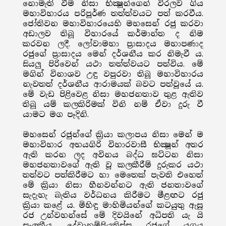
නොමැති වීම නිසා භික්‍ෂූන්ගෙන් විරලව ගිය
මහාවිහාරය පරිපූර්ණ තත්ත්වයට පත් කරවීය.
ජෝතිවන මහාවිහාරයෙහි මහසෙන් රජු කරවා
අඩාලව තිබූ විහාරයේ කර්මාන්ත ද නිම
කරවන ලදී. ලෝවාමහා ප්‍රාසාදය මහාපණාද
රජුගේ ප්‍රාසාදය මෙන් දර්ශනීය කර නිමැවී ය.
සියලු පිරිවෙන් යථා තත්ත්වයට පත්විය. මේ
මගින් විනාශව උඳු වපුරවා තිබූ මහාවිහාරය
නැවතත් දර්ශනීය ආරාමයක් බවට පත්වූයේ ය.
මේ වැඩ පිළිවෙළ නිසා මහජනතාව තුළ ඇතිව
තිබූ යම් කලකිරිමක් විනි නම් ඒවා දුරු වී
යාමට මග පෑදිනි.
මහසෙන් රජුන්ගේ ක්‍රියා කලාපය නිසා මෙන් ම
මහාවිහාර අභයගිරි විහාරවාසී භික්‍ෂූන් අතර
ඇති කරන ලද අවිනය බද්ධ ඝට්ටන නිසා
මහජනතාවගේ ඇති වූ කලකීරීම් දුරුකර යථා
තත්වට පත්කිරීමට හා මෙතෙක් පැවති එහෙත්
මේ ක්‍රියා නිසා හීනවන්නට ඇති ජනතාවගේ
සැදැහැ බැතිය වර්ධනය කිරීමට මීළඟට රජු
ක්‍රියා කළේ ය. මිහිඳු මාහිමියන්ගේ කටයුතු ඇසූ
රජ උන්වහන්සේ මේ දිවයිනේ අධිපති යැ යි
සැලකීය. දේවානම්පියතිස්ස රජුගේ යුගය