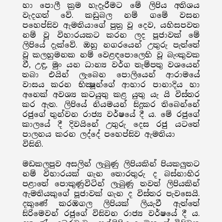
හා පොලී ක්‍රම හැදෑරීමට මේ ලිපිය අතිශය
වැදගත් වේ. කඩුබල නම් ගමේ වසන
පහෙප්සිව ඇමතියාගේ පුත්‍ර වූ දෙව, යහිසපවත
නම් වූ විහාරයකට කරන ලද පූජාවක් මේ
ලිපියේ දැක්වේ. ඔහු නගරයෙන් උතුරු පැත්තේ
වූ කලහුමනක නම් වෙළඳපොලෙහි වූ බැංකුවක
වී, උඳු, මුං යන ධාන්‍ය වර්ග තැම්පතු වශයෙන්
තබා එයින් ලැබෙන පොලියෙන් ආරාමයේ
වාසය කරන භික්‍ෂූන්ගේ ආහාර පානාදිය හා
අනෙක් අවශ්‍ය කටයුතු කළ යුතු යැ යි විස්තර
කර ඇත. ලිපියේ නියමයන් සිදුකර තිබෙන්නේ
රජුගේ තුන්වන රාජ්‍ය වර්ෂයේ දී ය. මේ රජුගේ
කාලයේ දී දිවයිනේ උතුරු දෙස රජු යටතේ
පාලනය කරන ලද්දේ පහෙප්සිව ඇමතියා
විසිනි.
මඩකලපුව අසලින් ලැබුණු ලිපියකින් පියකලුතට
නම් විහාරයක් ගැන තොරතුරු ද බස්නාහිර
පළාතේ පොකුණුවිටින් ලැබුණු තවත් ලිපියකින්
ඇමතියකුගේ පූජාවක් ගැන ද විස්තර පැවසෙයි.
දකුණේ කරඹගල ලිපියක් ලියැවී ඇත්තේ
සිරිමෙවන් රජුගේ විසිවන රාජ්‍ය වර්ෂයේ දී ය.