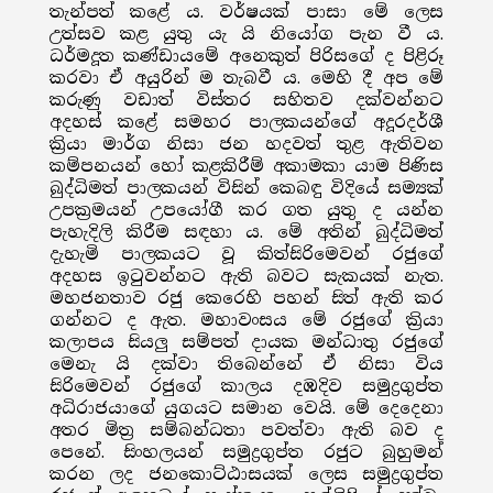
තැන්පත් කළේ ය. වර්ෂයක් පාසා මේ ලෙස
උත්සව කළ යුතු යැ යි නියෝග පැන වී ය.
ධර්මදූත කණ්ඩායමේ අනෙකුත් පිරිසගේ ද පිළිරූ
කරවා ඒ අයුරින් ම තැබවී ය. මෙහි දී අප මේ
කරුණු වඩාත් විස්තර සහිතව දක්වන්නට
අදහස් කළේ සමහර පාලකයන්ගේ අදූරදර්ශී
ක්‍රියා මාර්ග නිසා ජන හදවත් තුළ ඇතිවන
කම්පනයන් හෝ කළකිරීම් අකාමකා යාම පිණිස
බුද්ධිමත් පාලකයන් විසින් කෙබඳු විදියේ සම්‍යක්
උපක්‍රමයන් උපයෝගී කර ගත යුතු ද යන්න
පැහැදිලි කිරීම සඳහා ය. මේ අතින් බුද්ධිමත්
දැහැමි පාලකයට වූ කිත්සිරිමෙවන් රජුගේ
අදහස ඉටුවන්නට ඇති බවට සැකයක් නැත.
මහජනතාව රජු කෙරෙහි පහන් සිත් ඇති කර
ගන්නට ද ඇත. මහාවංසය මේ රජුගේ ක්‍රියා
කලාපය සියලු සම්පත් දායක මන්ධාතු රජුගේ
මෙනැ යි දක්වා තිබෙන්නේ ඒ නිසා විය
සිරිමෙවන් රජුගේ කාලය දඹදිව සමුද්‍රගුප්ත
අධිරාජයාගේ යුගයට සමාන වෙයි. මේ දෙදෙනා
අතර මිත්‍ර සම්බන්ධතා පවත්වා ඇති බව ද
පෙනේ. සිංහලයන් සමුද්‍රගුප්ත රජුට බුහුමන්
කරන ලද ජනකොට්ඨාසයක් ලෙස සමුද්‍රගුප්ත