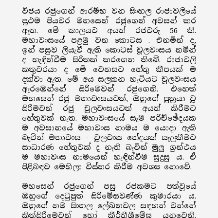
විජය රජුගෙන් ආරම්භ වන සිංහල රාජාවලියේ
ප්‍රථම පියවර මහසෙන් රජුගෙන් අවසන් කර
ඇත. මේ කාලයට අයත් රජවරු 56 කි.
මහාවංසයේ පළමු වන කොටස . එනමින් ද,
ඉන් පසුව ලියැවී ඇති කොටස් චූලවංසය නමින්
ද හැඳින්වීම සිරිතක් කරගෙන තිබේ. රාජාවලි
කතුවරයා ද මේ වෙනසට හේතු කීපයක් ම
දක්වා ඇත. මේ අය සලකන හැටියට චූලවංසය
ඇරඹෙන්නේ සිරිමෙවන් රජුගෙනි. එහෙත්
මහසෙන් රජු මහාවංසයටත්, ඔහුගේ පුත්‍රයා වූ
සිරිමවන් රජු චූලවංසයටත් අයත් කිරීමට
හේතුවක් නැත. මහාවංසයේ සෑම පරිච්ඡේදයක
ම අවසානයේ මහාවංස නාමය ම යොදා ඇති
බැවින් මහාවංස - චූලවංස භේදයක් සැලකීමට
සාධාරණ හේතුවක් ද නැති බැවින් මුලු ග්‍රන්ථය
ම මහාවංස නාමයෙන් හැඳින්වීම සුදුසු ය. ඒ
පිළිබඳව මෙහිලා විස්තර කිරීම අවශ්‍ය නොවේ.
මහසෙන් රජුගෙන් පසු රජකමට පත්වූයේ
ඔහුගේ දෙටුපුත් සිරිමේඝවණ්ණ කුමාරයා ය.
ඔහුගේ නම සිංහල ලේඛනවල සඳහන් වන්නේ
කිත්සිරිමෙවන් හෝ කීර්තීශ්‍රීමේඝ යනුවෙනි.