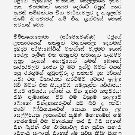
රජුගේ අලහබාද් සංස්කෘත සෙල්ලිපියේ දක්වා
ඇත. එපමණක් නොව දෙරටේ රජුන් අතර
පැවති සම්බන්ධය චීන වාර්තාවලට ද ඇතුළත්ව
තිබේ. හිංචොවන් නම් චීන ග්‍රන්ථයේ මෙසේ
සටහන් වෙයි.
චිම්කියොපොමා (සිරිමෙඝවණ්ණ) රජුගේ
උපකාරයෙන් භික්ෂූන් වහන්සේලා දෙනමක්
දඹදිව සිරිමාබෝධීන් වහන්සේ වැඳීමට ගොස්
පෙරළා පැමිණ එහි භික්‍ෂූන්ට නවාතැන් ගැනීමට
සුදුසු තැනක් නොවූයෙන් තමන් බොහෝ
කරදරවලට භාජන වූ බව දැන්වූ බවත් එයින්
පසු රජතුමන් තුටුපඬුරු ද සහිතව දූත පිරිසක්
යවා එහි විහාරයක් කරවීමට අවසර ඉල්ලා
සිටි බවත් එහි කියැවෙයි. සමුද්‍රගුප්ත අධිරාජයා
එයට අවසරය දුන්නේ ය. චීන ග්‍රන්ථ කතුවරයා
එහි පැමිණෙන විට එම විශ්‍රාම ශාලාවේ
බොහෝ වන්දනාකරුවන් සිටි බව ද දක්වා
තිබේ. බුද්ධගයාවෙන් සොයා ගන්නා ලද
සෙල්ලිපියක ලංකාවෙන් පැමිණී මහානාමන් නම්
තෙරනමක් එහි විහාරයක් කර වූ බව සඳහන්
වන බැවින් චීන වාර්තාවල එන පුවත සනාථ
වෙතැයි සැලකේ. එහෙත් මේ පුවත කිසිදු සිංහල