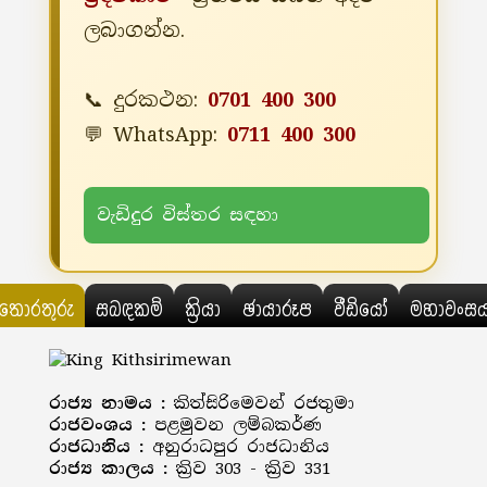
ලබාගන්න.
📞 දුරකථන:
0701 400 300
💬 WhatsApp:
0711 400 300
වැඩිදුර විස්තර සඳහා
තොරතුරු
සබඳකම්
ක්‍රියා
ඡායාරූප
වීඩියෝ
මහාවංස
රාජ්‍ය නාමය :
කිත්සිරිමෙවන් රජතුමා
රාජවංශය :
පළමුවන ලම්බකර්ණ
රාජධානිය :
අනුරාධපුර රාජධානිය
රාජ්‍ය කාලය :
ක්‍රිව 303 - ක්‍රිව 331