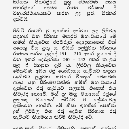
සිරිනක මහරජුගේ පුත්‍ර මෙකවණ අභය
මහරජුගේ දෙවන රාජ්‍ය වර්ෂයේ දී
විහාරස්ථානයකට කරන ලද පූජා විස්තර
දක්වයි.
පිහිටි රටෙහි වූ ඉහතින් දක්වන ලද ලිපිවල
සඳහන් වන සිරිහක මහරජ මහාවංසයේ මේ
නමින් කියැවෙන රජවරුන් දෙදෙනාගෙන් එක්
අයෙකු විය යුතු ය. එයින් පළමුවන සිරිනාග
රාජ්‍යය කරන ලද්දේ 191 - 210 අතර යුගයේ දී
වන අතර දෙවැන්නා 240 - 242 අතර කාලය
තුළ දී සිහසුන දැරී ය. ලිපිවල කියැවෙන
මෙකවණ අබය රජු ගෝඨාභය හැටියට හඳුනා
ගැනීමට පුලුවන. සමහර වියතුන් මෙකවණ
අබය යනු සිරිමෙඝවණ්ණ නමින් මහාවංසයේ
දැක්වෙන රජු හැටියට සලකයි. එහෙත් එය
නිවැරදි නොවේ. මන් ද? ඔහු මහසෙන් රජුගේ
පුත්‍රයකු වශයෙන් ස්ථිරව ම ලේඛනවල
දැක්වෙන හෙයිනි. මේ නිසා ඉහතින් පෙන්වා
දුන් ලිපිවල එන රජු දෙවන සිරිනාග රජු
හැටියට නිගමනය කිරීම නිවැරදි වේ.
දෙමටමල් විහාර ලිපියෙහි සඳහන් වන්නේ