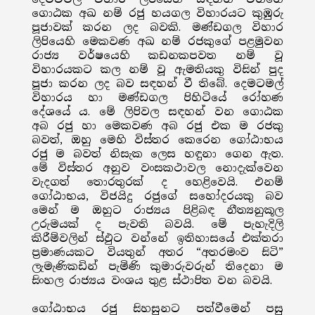
ගොඨක අඛ නම් රජු හයගල විහාරයට කුඹුරු
පූජාවක් කරන ලද බවකි. මණ්ඩගල විහාර
ලිපියෙහි මෙකවණ අඛ නම් රජකුගේ පළමුවන
රාජ්‍ය වර්ෂයෙහි කඩනකපවත නම් වූ
විහාරයකට කල නම් වූ ඇමතියකු විසින් පුද
පූජා කරන ලද බව සඳහන් වී තිබේ. දෙමටමල්
විහාරය හා මණ්ඩගල පිහිටියේ රෝහණ
දේශයේ ය. මේ ලිපිවල සඳහන් වන ගොඨක
අබ රජු හා මෙකවණ අබ රජු එක ම රජකු
බවත්, ඔහු මෙහි විස්තර කෙරෙන ගෝඨාභය
රජු ම බවත් නිසැක ලෙස හඳුනා ගෙන ඇත.
මේ විස්තර අනුව වංසකථාවල නොදැක්වෙන
වැදගත් තොරතුරක් ද හෙළිවෙයි. එනම්
ගෝඨාභය, විජයිදු රජුගේ සහෝදරයකු බව
මෙන් ම ඔහුට රාජ්‍යය පිළිබඳ නීත්‍යනුකූල
උරුමයක් ද පැවති බවයි. මේ පැහැදිලි
කිරීම්වලින් ස්ඵුට වන්නේ ඉතිහාසයේ එක්තරා
ප්‍රමාණයකට වියතුන් අතර “අතරමංව සිටි”
ලැමැණිකඩින් පැමිණි කුමාරුවරුන් තිදෙනා ම
සිංහල රාජ්‍යය වංශය තුළ ස්ථාපිත වන බවයි.
ගෝඨාභය රජු සිහසුනට පත්වීමෙන් පසු