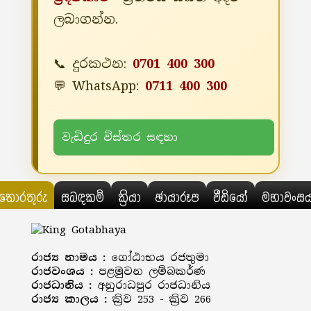
ලබාගන්න.
📞 දුරකථන:
0701 400 300
💬 WhatsApp:
0711 400 300
වැඩිදුර විස්තර සඳහා
තොරතුරු
සබඳකම්
ක්‍රියා
ඡායාරූප
වීඩියෝ
මහාවංස
රාජ්‍ය නාමය :
ගෝඨාභය රජතුමා
රාජවංශය :
පළමුවන ලම්බකර්ණ
රාජධානිය :
අනුරාධපුර රාජධානිය
රාජ්‍ය කාලය :
ක්‍රිව 253 - ක්‍රිව 266