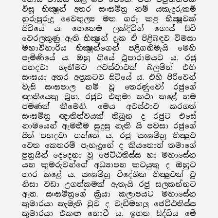
විසූ භික්‍ෂූන් අතර සංඝමිත්‍ර නම් යකැදුරුකම්
හුරුපුරුදු වෛතුල්‍ය මත ගරු කළ භික්‍ෂූවක්
සිටියේ ය. හෙතෙම ලක්දිවින් ගොස් සිටි
වෙරලකුණු ඇති භික්‍ෂූන් දැක ඒ පිළිබඳව විමසා
මහාවිහාරීය භික්‍ෂූන්ගෙන් පළිගනිමැයි මෙහි
පැමිණියේ ය. ඔහු ගියේ ථූපාරාමයට ය. රජු
පහදවා ගැනීමට අවස්ථාවක් බලමින් එහි
සංඝයා අතර අප්‍රකටව සිටියේ ය. එහි පිරිවෙන්
වැසි සංඝපාල නම් වූ තෙරණුවෝ රජුගේ
ඥාතියෙකු වූහ. රජුට එතුමා කථා කළේ නම
පමණක් කීමෙනි. මෙය අවස්ථාව කරගත්
සංඝමිත්‍ර ඥාතිත්වයක් තිබුන ද රජුට එසේ
නාමයෙන් ඇමතීම සුදුසු නැති යි පවසා රජුගේ
සිත් පහදවා ගත්තේ ය. රජු සංඝමිත්‍ර භික්‍ෂුව
වෙත කෙතරම් පැහැදුනේ ද කියතොත් තමාගේ
පුත්‍රයින් දෙදෙනා වූ ජෙට්ඨතිස්ස හා මහාසේන
යන කුමරුවන්ගේ අධ්‍යාපන කටයුතු ද ඔහුට
භාර කළේ ය. සංඝමිත්‍ර විදේශික භික්‍ෂූවක් වූ
නිසා වඩා උගත්කමක් ඇතැයි රජු සලකන්නට
ඇත. සංඝමිත්‍රගේ ක්‍රියා කලාපයට මහාසේන
කුමාරයා කැමැති වුව ද වැඩිමහලු ජෙට්ඨතිස්ස
කුමාරයා එකඟ නොවී ය. ඉහත සිද්ධිය මේ