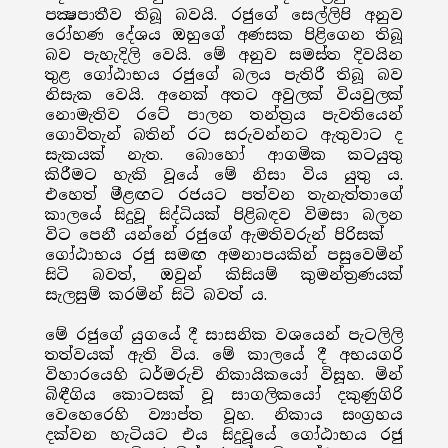
පක්‍ෂපාතීව තිබූ බවයි. රජුගේ සෙල්ලිපි අනුව
රෝහණ දේශය ඔහුගේ අණසක පිළිගෙන තිබූ
බව පැහැදිලි වෙයි. මේ අනුව සමස්ත දිවයින
තුළ ගෝඨාභය රජුගේ බලය පැතිරී තිබූ බව
නිසැක වෙයි. අනෙක් අතට අවුලක් වියවුලක්
නොමැතිව රටේ පාලන තන්ත්‍රය පැවතියෙන්
ගොවිතැන් බතින් රට සරුවන්නට ඇතුවාට ද
සැකයක් නැත. බොහෝ ආගමික කටයුතු
කිරීමට හැකි වූයේ මේ නිසා විය යුතු ය.
එහෙත් මීළඟට රජයට පත්වන තැනැත්තාගේ
කාලයේ සිදුවූ සිද්ධියක් පිළිබඳව විමසා බලන
විට පෙනී යන්නේ රජුගේ ඇමතිවරුන් පිරිසක්
ගෝඨාභය රජු සමඟ අමනාපයකින් පසුවෙමින්
සිටි බවත්, ඔවුන් කිසියම් කුමන්ත්‍රණයක්
සැලසුම් කරමින් සිටි බවත් ය.
මේ රජුගේ යුගයේ දී සාසනික වශයෙන් පැටලිලි
තත්වයක් ඇති විය. මේ කාලයේ දී අභයගරි
විහාරයෙහි ධර්මරුචි නිකායිකයෝ විසූහ. මින්
බිඳීගිය කොටසක් වූ සාගලිකයෝ දකුණුගිරි
වෙහෙරෙහි ව්‍යාප්ත වූහ. නිකාය සංග්‍රහය
දක්වන හැටියට එය සිදුවූයේ ගෝඨාභය රජු