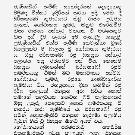
මැණිකඩින් පැමිණි සහෝදරයන් දෙදෙනෙකු
පිළිබඳ විස්තර ඉදිරිපත් කරන ලදී. මෙහි දී
සිරිසඟබෝ කුමාරයාට තිබූ රාජ්‍ය උරුමය
ගැනත්, ගෝඨාභය කුමරු ඔහුට එරෙහිවීම
නිසා රාජ්‍යය අත්හැර වනගත වී මගියෙකුට
හිස දන් දීම ගැනත් අපි පැහැදිලි කළෙමු.
ලමැණිකඩින් එක්ව පැමිණි තෙවැන්නා වූයේ
සියල්ලන්ට ම බාලයා වූ ගෝඨාභය කුමාරයා
ය. ඔහු සිරිසඟබෝ රජු සිහසුන අත්හැර
පලාගිය පසු රජකමට පත් විය. හෙතෙම
සිහසුන ලබාගත්තේ සිරිසඟබෝ රජුට
දාමරිකයකු වීමන් බව මහාවංසය දක්වයි.
ගෝඨාභය කුමරු රජුගෙ භාණ්ඩාගාරික
ඇමතියා විය. ජනප්‍රසාදය දිනා ගනිමින් රජු
දීර්ඝ කාලයක් සිහසුන අරා සිටිය හොත්
තමාගේ කලවයස ගතවන බව කල්පනාකර
ඔහු උතුරු පෙදෙසට ගොස් දාමරිකයකු වී
නගරය කරා පැමිණියේ ය. සිරිසඟබෝ රජු
සටන් නොකැමැතිව සිහසුන හැරදමා පලාගිය
බැවින් හිස් වූ සිහසුන ඔහුට අයත් විය.
ගෝඨාභයගේ පරම්පරාව ශතවර්ෂ
එකහමාරකට අධික කාලයක් ලංකා සිහසුන