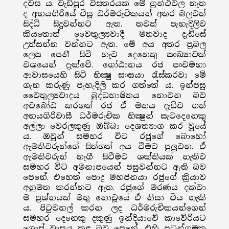
දවස ය. වැඩිපුර විස්තරයක් මේ ග්‍රන්ථවල නැත
ද අභයගිරියේ විසූ ධර්මරුචිකයන් අතර බලවත්
සිද්ධි සිදුවන්නට ඇත. තවත් පැහැදිලිව
කියතොත් වෛතුල්‍යවාදී මතවාද දැඩිසේ
උත්සන්න වන්නට ඇත. මේ අය අතර ප්‍රබල
ලෙස පෙනී සිටි හැට දෙනෙකු සංඛ්‍යාවක්
වශයෙන් දැක්වේ. ගෝඨාභය රජ පංචමහා
ආවාසයෙහි සිටි භික්‍ෂු සංඝයා රැස්කරවා මේ
ගැන කරුණු පැහැදිලි කර ගත්තේ ය. ඉන්පසු
වෛතුල්‍යවාදය බුද්ධභාෂිතය නොවන බව
අවබෝධ කරගත් රජ ඒ මතය දැඩිව ගත්
අභයගිරිවාසී ධර්මරුචික භික්‍ෂුන් සැටදෙනෙකු
අල්ලා වෙරලකුණු ඔබ්බා දෙශත්‍යාග කර වූයේ
ය. ඔවුන් සමහර විට රජුගේ බොහෝ
ඇමතිවරුන්ගේ සිත්ගත් අය වීමට පුලුවන. ඒ
ඇමතිවරුන් නැගී සිටීමට ශක්තියක් නැතිව
සමහර විට අමනාපයෙන් පසුවන්නට ඇති බව
පෙනේ. එහෙත් පොදු මහජනයා රජුගේ ක්‍රියාව
අනුමත කරන්නට ඇත. රජුගේ මරණය දක්වා
ම ප්‍රශ්නයක් මතු නොවූයේ ඒ නිසා විය හැකි
ය. පිටුවහල් කරන ලද ධර්මරුචිකයන්ගෙන්
සමහර දෙනෙකු දකුණු ඉන්දියාවේ කාවේරියට
ගොස් වාසය කළ බව පෙනේ. එහි පටුන්ගමක