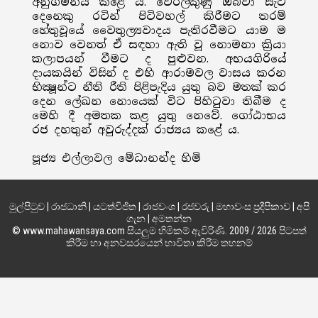
අනුගමනය කළේ ය. වෙරලකුණු ඔබවා සැට
දෙනෙකු රටින් පිටිවහල් කිරීමට තරම්
හේතුවූයේ වෛතුල්‍යවාදය පැතිරවීමට යාම ම
නොව වෙනත් ඒ සඳහා ඇති වූ නොමනා ක්‍රියා
කලාපයන් වීමට ද පුළුවන. අභයගිරියේ
දායකයින් විසින් ද එහි ආරාමවල වාසය කරන
භික්‍ෂූන්ට නීති රීති පිළිපැදිය යුතු බව මතක් කර
දෙන ලේඛන නොයෙක් විට පිහිටුවා තිබීම ද
මෙහි දී අමතක කළ යුතු නෙවේ. ගෝඨාභය
රජ දහතුන් අවුරුද්දක් රාජ්‍යය කළේ ය.
පූජ්‍ය එල්ලාවල මේධානන්ද හිමි
මුල්පිටුව
|
රාජධානි
|
යටත්විජිත
|
රාජවංශ
|
රජවරු
|
මහාවංස ප්‍රදීපිකාව
|
අපි
ගැන
|
අමතන්න
© www.mahawansaya.com සියලුම හිමිකම් ඇවිරිණි. 2009 / 2026 පිටපත්
කිරීම හා අනවසරයෙන් භාවිතා කිරීම තහනම්