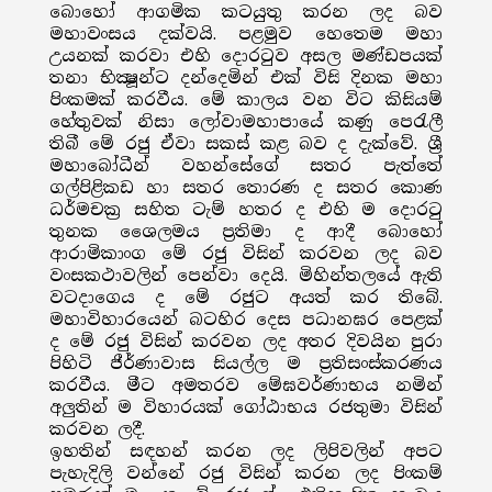
බොහෝ ආගමික කටයුතු කරන ලද බව
මහාවංසය දක්වයි. පළමුව හෙතෙම මහා
උයනක් කරවා එහි දොරටුව අසල මණ්ඩපයක්
තනා භික්‍ෂූන්ට දන්දෙමින් එක් විසි දිනක මහා
පිංකමක් කරවීය. මේ කාලය වන විට කිසියම්
හේතුවක් නිසා ලෝවාමහාපායේ කණු පෙරැලී
තිබී මේ රජු ඒවා සකස් කළ බව ද දැක්වේ. ශ්‍රී
මහාබෝධීන් වහන්සේගේ සතර පැත්තේ
ගල්පිළිකඩ හා සතර තොරණ ද සතර කොණ
ධර්මචක්‍ර සහිත ටැම් හතර ද එහි ම දොරටු
තුනක ශෛලමය ප්‍රතිමා ද ආදී බොහෝ
ආරාමිකාංග මේ රජු විසින් කරවන ලද බව
වංසකථාවලින් පෙන්වා දෙයි. මිහින්තලයේ ඇති
වටදාගෙය ද මේ රජුට අයත් කර තිබේ.
මහාවිහාරයෙන් බටහිර දෙස පධානඝර පෙළක්
ද මේ රජු විසින් කරවන ලද අතර දිවයින පුරා
පිහිටි ජීර්ණාවාස සියල්ල ම ප්‍රතිසංස්කරණය
කරවීය. මීට අමතරව මේඝවර්ණාභය නමින්
අලුතින් ම විහාරයක් ගෝඨාභය රජතුමා විසින්
කරවන ලදී.
ඉහතින් සඳහන් කරන ලද ලිපිවලින් අපට
පැහැදිලි වන්නේ රජු විසින් කරන ලද පිංකම්