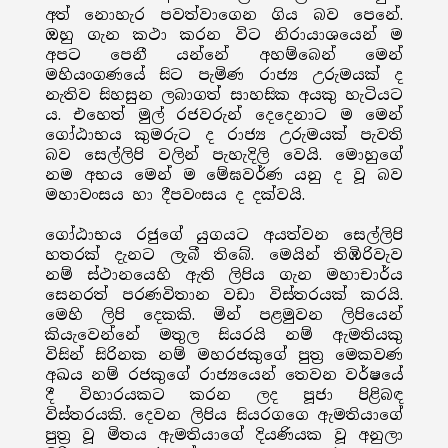
අත් නොහැර පවත්වාගෙන ගිය බව පෙනේ.
ඔහු ගැන කථා කරන විට නිරායාශයෙන් ම
අපට පෙනී යන්නේ අහම්බෙන් මෙන්
මහියංගණයේ සිට පැමිණ රාජ්‍ය උරුමයක් ද
නැතිව සිහසුන ලබාගත් සාහසික අයකු හැටියට
ය. එහෙත් මුල් රජවරුන් දෙදෙනාට ම මෙන්
ගෝඨාභය කුමරුට ද රාජ්‍ය උරුමයක් පැවති
බව සෙල්ලිපි වලින් පැහැදිලි වෙයි. මොහුගේ
නම අභය මෙන් ම මේඝවර්ණ යනු ද වූ බව
මහාවංසය හා දීපවංසය ද දක්වයි.
ගෝඨාභය රජුගේ යුගයට අයත්වන සෙල්ලිපි
හතරක් දැනට ලැබී තිබේ. මෙයින් තිඹිරිවැව
නම් ස්ථානයෙහි ඇති ලිපිය ගැන මහාචාර්ය
සෙනරත් පරණවිතාන වඩා විස්තරයක් කරයි.
මෙහි ලිපි දෙකකි. මින් පළමුවන ලිපියෙන්
කියැවෙන්නේ මතුල සියරයි නම් ඇමතියකු
විසින් සිරිනක නම් මහරජකුගේ පුත්‍ර මෙකවණ
අඛය නම් රජකුගේ රාජ්‍යයෙන් තෙවන වර්ෂයේ
දී විහාරයකට කරන ලද පූජා පිළිබඳ
විස්තරයකි. දෙවන ලිපිය සියරගගෙ ඇමතියාගේ
පුත්‍ර වූ මිතය ඇමතියාගේ දියණියක වූ අනුලා