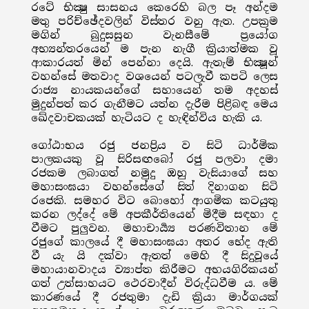
රටේ භික්‍ෂු සාසනය කෙරෙහි බල පෑ අන්දම
මතු පරිච්ඡේදවලින් විස්තර වනු ඇත. උපක්‍රම
මගින් බුදුසසුන වැනසීමේ ප්‍රයෝග
අභ්‍යන්තරයෙන් ම පැන නැගී ක්‍රියාත්මක වූ
ආකාරයත් මින් පෙන්නා දෙයි. ඇතැම් භික්‍ෂූන්
වහන්සේ මතවාද වශයෙන් පටලැවී කපටි ලෙස
රාජ්‍ය නායකයන්ගේ සහායෙන් තම අදහස්
මුදුන්පත් කර ගැනීමට යත්න දැරීම පිළිබඳ මෙය
ඛේදවාචකයක් හැටියට ද හැඳින්විය හැකි ය.
ගෝඨාභය රජු ජනප්‍රිය ව සිටි ධාර්මික
පාලකයකු වූ සිරිසඟබෝ රජු පලවා දමා
රජකම ලබාගත් නමුදු ඔහු වැසියාගේ සහ
මහාසංඝයා වහන්සේගේ සිත් දිනාගන සිටි
රජෙකි. සමහර විට බොහෝ ආගමික කටයුතු
කරන ලද්දේ මේ අපකීර්තියෙන් මිදීම සඳහා ද
වීමට පුලුවන. මහාචාර්‍ය්‍ය පරණවිතාන මේ
රජුගේ කාලයේ දී මහාසංඝයා අතර භේද ඇති
වී යැ යි දක්වා ඇතත් මෙහි දී සිදුවූයේ
මහායානවාදය ව්‍යාප්ත කිරීමට අභයගිරිකයන්
ගත් උත්සාහයට ථෙරවාදීන් විරුද්ධවීම ය. මේ
කාරණයේ දී රජතුමා දැඩි ක්‍රියා මාර්ගයක්