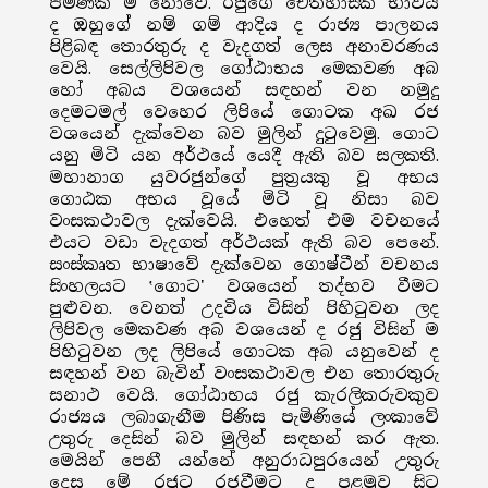
පමණක් ම නොවේ. රජුගේ ඓතිහාසික භාවය
ද ඔහුගේ නම් ගම් ආදිය ද රාජ්‍ය පාලනය
පිළිබඳ තොරතුරු ද වැදගත් ලෙස අනාවරණය
වෙයි. සෙල්ලිපිවල ගෝඨාභය මෙකවණ අබ
හෝ අබය වශයෙන් සඳහන් වන නමුදු
දෙමටමල් වෙහෙර ලිපියේ ගොටක අඛ රජ
වශයෙන් දැක්වෙන බව මුලින් දුටුවෙමු. ගොට
යනු මිටි යන අර්ථයේ යෙදී ඇති බව සලකති.
මහානාග යුවරජුන්ගේ පුත්‍රයකු වූ අභය
ගොඨක අභය වූයේ මිටි වූ නිසා බව
වංසකථාවල දැක්වෙයි. එහෙත් එම වචනයේ
එයට වඩා වැදගත් අර්ථයක් ඇති බව පෙනේ.
සංස්කෘත භාෂාවේ දැක්වෙන ගොෂ්ටීන් වචනය
සිංහලයට ‛ගොට' වශයෙන් තද්භව වීමට
පුළුවන. වෙනත් උදවිය විසින් පිහිටුවන ලද
ලිපිවල මෙකවණ අබ වශයෙන් ද රජු විසින් ම
පිහිටුවන ලද ලිපියේ ගොටක අබ යනුවෙන් ද
සඳහන් වන බැවින් වංසකථාවල එන තොරතුරු
සනාථ වෙයි. ගෝඨාභය රජු කැරලිකරුවකුව
රාජ්‍යය ලබාගැනීම පිණිස පැමිණියේ ලංකාවේ
උතුරු දෙසින් බව මුලින් සඳහන් කර ඇත.
මෙයින් පෙනී යන්නේ අනුරාධපුරයෙන් උතුරු
දෙස මේ රජුට රජවීමට ද පළමුව සිට